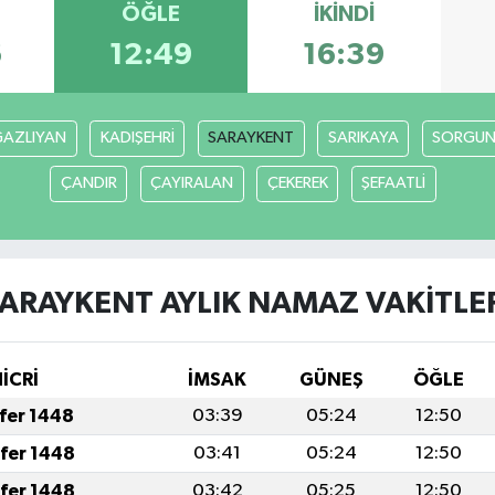
ÖĞLE
İKINDI
6
12:49
16:39
AZLIYAN
KADIŞEHRİ
SARAYKENT
SARIKAYA
SORGU
ÇANDIR
ÇAYIRALAN
ÇEKEREK
ŞEFAATLİ
ARAYKENT AYLIK NAMAZ VAKITLE
HİCRİ
İMSAK
GÜNEŞ
ÖĞLE
afer 1448
03:39
05:24
12:50
afer 1448
03:41
05:24
12:50
afer 1448
03:42
05:25
12:50