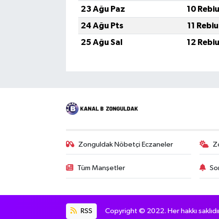
23 Ağu Paz
10 Rebi
24 Ağu Pts
11 Rebi
25 Ağu Sal
12 Rebi
Zonguldak Nöbetçi Eczaneler
Z
Tüm Manşetler
So
RSS
Copyright © 2022. Her hakkı saklıdır