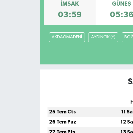
İMSAK
GÜNEŞ
Karabük
03:59
05:3
Spor
AKDAĞMADENİ
AYDINCIK (Y)
BOĞ
Ulusal
S
25 Tem Cts
11 S
26 Tem Paz
12 S
27 Tem Pts
13 S