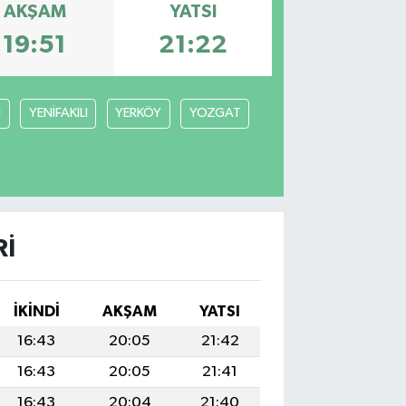
AKŞAM
YATSI
19:51
21:22
N
YENİFAKILI
YERKÖY
YOZGAT
RI
İKINDI
AKŞAM
YATSI
16:43
20:05
21:42
16:43
20:05
21:41
16:43
20:04
21:40