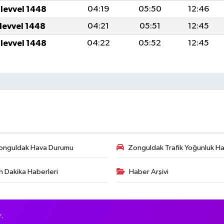
ulevvel 1448
04:19
05:50
12:46
ulevvel 1448
04:21
05:51
12:45
ulevvel 1448
04:22
05:52
12:45
onguldak Hava Durumu
Zonguldak Trafik Yoğunluk Har
n Dakika Haberleri
Haber Arşivi
.