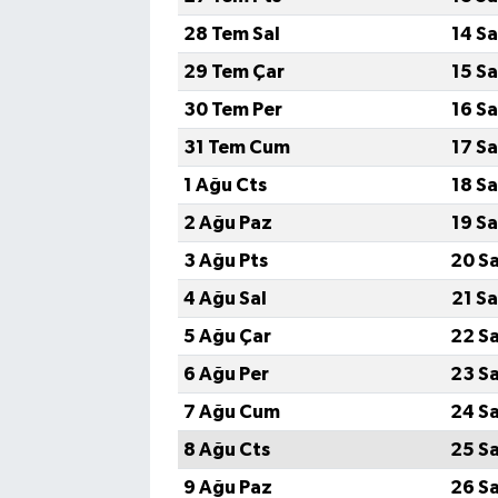
28 Tem Sal
14 S
29 Tem Çar
15 S
30 Tem Per
16 S
31 Tem Cum
17 S
1 Ağu Cts
18 S
2 Ağu Paz
19 S
3 Ağu Pts
20 S
4 Ağu Sal
21 S
5 Ağu Çar
22 S
6 Ağu Per
23 S
7 Ağu Cum
24 S
8 Ağu Cts
25 S
9 Ağu Paz
26 S