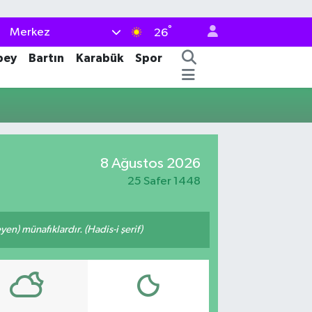
°
Merkez
26
bey
Bartın
Karabük
Spor
8 Ağustos 2026
25 Safer 1448
n) münafıklardır. (Hadis-i şerif)