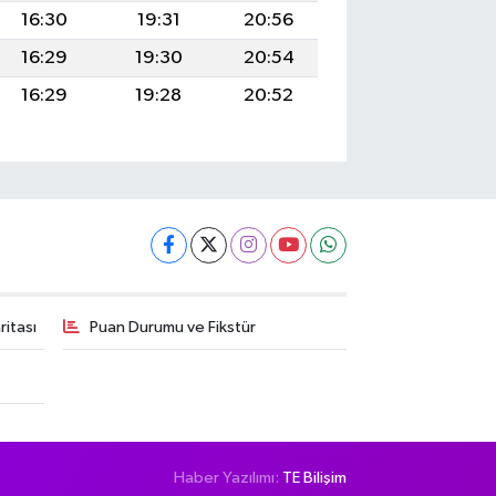
16:30
19:31
20:56
16:29
19:30
20:54
16:29
19:28
20:52
itası
Puan Durumu ve Fikstür
Haber Yazılımı:
TE Bilişim