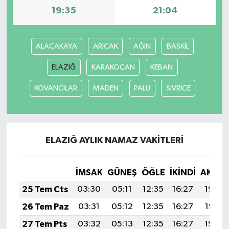
19:35
21:04
ALACAKAYA
ARICAK
AĞIN
BASKİL
ELAZIĞ
KARAKOÇAN
KEBAN
KOVANCILAR
MADEN
PALU
SİVRİCE
ELAZIĞ AYLIK NAMAZ VAKITLERI
İMSAK
GÜNEŞ
ÖĞLE
İKINDI
AKŞA
25 Tem Cts
03:30
05:11
12:35
16:27
19:48
26 Tem Paz
03:31
05:12
12:35
16:27
19:47
27 Tem Pts
03:32
05:13
12:35
16:27
19:46