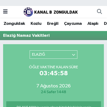
Zonguldak
Zonguldak Nöbetçi Eczaneler
Zonguldak
Kozlu
Ereğli
Çaycuma
Alaplı
D
Kozlu
Zonguldak Hava Durumu
Elaziğ Namaz Vakitleri
Ereğli
Zonguldak Trafik Yoğunluk Haritası
Çaycuma
Puan Durumu ve Fikstür
ELAZIĞ
Alaplı
Tüm Manşetler
ÖĞLE VAKTINE KALAN SÜRE
03:45:58
Devrek
Son Dakika Haberleri
7 Ağustos 2026
Gökçebey
Haber Arşivi
24 Safer 1448
Bartın