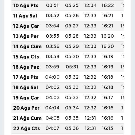
10 Ağu Pts
03:51
05:25
12:34
16:22
19:32
11 Ağu Sal
03:52
05:26
12:33
16:21
19:31
12 Ağu Çar
03:54
05:27
12:33
16:21
19:29
13 Ağu Per
03:55
05:28
12:33
16:20
19:28
14 Ağu Cum
03:56
05:29
12:33
16:20
19:27
15 Ağu Cts
03:58
05:30
12:33
16:19
19:26
16 Ağu Paz
03:59
05:31
12:33
16:19
19:24
17 Ağu Pts
04:00
05:32
12:32
16:18
19:23
18 Ağu Sal
04:02
05:33
12:32
16:18
19:22
19 Ağu Çar
04:03
05:33
12:32
16:17
19:20
20 Ağu Per
04:04
05:34
12:32
16:16
19:19
21 Ağu Cum
04:05
05:35
12:31
16:16
19:18
22 Ağu Cts
04:07
05:36
12:31
16:15
19:16