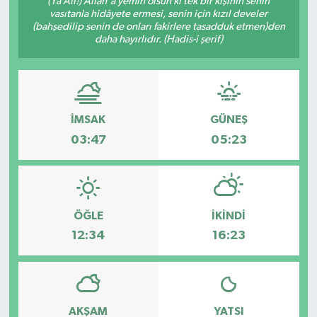
(Yâ Ali!) Allâh'a yemin olsun ki tek bir kişinin senin
vasıtanla hidâyete ermesi, senin için kızıl develer
Karabük
(bahşedilip senin de onları fakirlere tasadduk etmen)den
daha hayırlıdır. (Hadis-i şerif)
Spor
Ulusal
İMSAK
GÜNEŞ
03:47
05:23
ÖĞLE
İKINDI
12:34
16:23
AKŞAM
YATSI