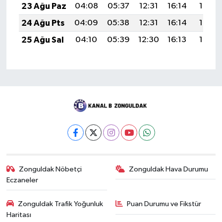
23 Ağu Paz
04:08
05:37
12:31
16:14
19:15
24 Ağu Pts
04:09
05:38
12:31
16:14
19:13
25 Ağu Sal
04:10
05:39
12:30
16:13
19:12
Zonguldak Nöbetçi
Zonguldak Hava Durumu
Eczaneler
Zonguldak Trafik Yoğunluk
Puan Durumu ve Fikstür
Haritası