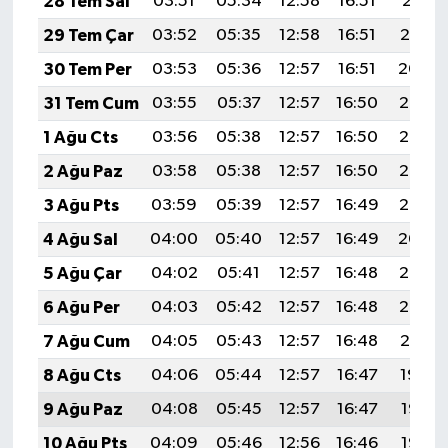
28 Tem Sal
03:51
05:34
12:58
16:51
20:11
29 Tem Çar
03:52
05:35
12:58
16:51
20:10
30 Tem Per
03:53
05:36
12:57
16:51
20:09
31 Tem Cum
03:55
05:37
12:57
16:50
20:08
1 Ağu Cts
03:56
05:38
12:57
16:50
20:07
2 Ağu Paz
03:58
05:38
12:57
16:50
20:06
3 Ağu Pts
03:59
05:39
12:57
16:49
20:05
4 Ağu Sal
04:00
05:40
12:57
16:49
20:04
5 Ağu Çar
04:02
05:41
12:57
16:48
20:03
6 Ağu Per
04:03
05:42
12:57
16:48
20:02
7 Ağu Cum
04:05
05:43
12:57
16:48
20:01
8 Ağu Cts
04:06
05:44
12:57
16:47
19:59
9 Ağu Paz
04:08
05:45
12:57
16:47
19:58
10 Ağu Pts
04:09
05:46
12:56
16:46
19:57