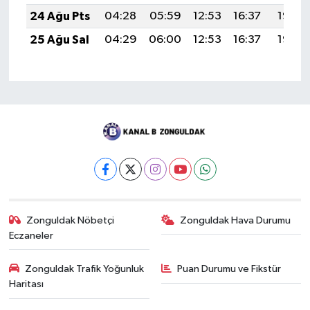
24 Ağu Pts
04:28
05:59
12:53
16:37
19:38
25 Ağu Sal
04:29
06:00
12:53
16:37
19:36
Zonguldak Nöbetçi
Zonguldak Hava Durumu
Eczaneler
Zonguldak Trafik Yoğunluk
Puan Durumu ve Fikstür
Haritası