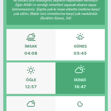
Ve (Allah) size istediğiniz şeylerin hepsinden vermiştir.
Eğer Allâh'ın verdiği nimetleri sayacak olsanız sayıp
Karabük
bitiremezsiniz. Şüphe yok ki insan elbette (nefsine karşı)
çok zâlim, (Rabb'inin nimetlerine karşı) çok nankördür.
(İbrâhîm Sûresi, 34)
Spor
Ulusal
İMSAK
GÜNEŞ
04:08
05:45
ÖĞLE
İKINDI
12:57
16:47