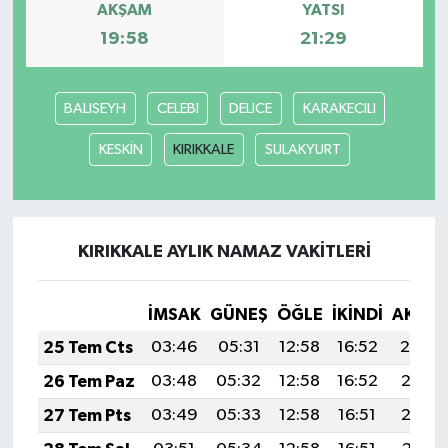
AKŞAM
YATSI
19:58
21:29
BALISEYH
CELEBI
DELICE
KARAKECILI
KESKİN
KIRIKKALE
SULAKYURT
KIRIKKALE AYLIK NAMAZ VAKITLERI
İMSAK
GÜNEŞ
ÖĞLE
İKINDI
AKŞA
25 Tem Cts
03:46
05:31
12:58
16:52
20:14
26 Tem Paz
03:48
05:32
12:58
16:52
20:13
27 Tem Pts
03:49
05:33
12:58
16:51
20:12