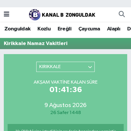
Zonguldak
Zonguldak Nöbetçi Eczaneler
Zonguldak
Kozlu
Ereğli
Çaycuma
Alaplı
D
Kozlu
Zonguldak Hava Durumu
Kirikkale Namaz Vakitleri
Ereğli
Zonguldak Trafik Yoğunluk Haritası
Çaycuma
Puan Durumu ve Fikstür
KIRIKKALE
Alaplı
Tüm Manşetler
AKŞAM VAKTINE KALAN SÜRE
01:41:36
Devrek
Son Dakika Haberleri
9 Ağustos 2026
Gökçebey
Haber Arşivi
26 Safer 1448
Bartın