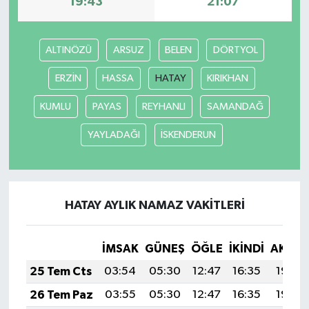
19:43
21:07
ALTINÖZÜ
ARSUZ
BELEN
DÖRTYOL
ERZİN
HASSA
HATAY
KIRIKHAN
KUMLU
PAYAS
REYHANLI
SAMANDAĞ
YAYLADAĞI
İSKENDERUN
HATAY AYLIK NAMAZ VAKITLERI
İMSAK
GÜNEŞ
ÖĞLE
İKINDI
AKŞA
25 Tem Cts
03:54
05:30
12:47
16:35
19:54
26 Tem Paz
03:55
05:30
12:47
16:35
19:54