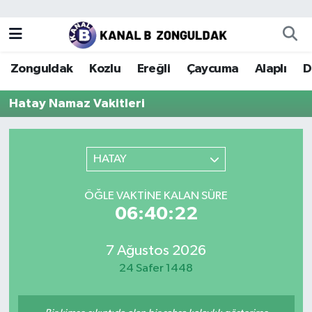
Zonguldak
Zonguldak Nöbetçi Eczaneler
Zonguldak
Kozlu
Ereğli
Çaycuma
Alaplı
D
Kozlu
Zonguldak Hava Durumu
Hatay Namaz Vakitleri
Ereğli
Zonguldak Trafik Yoğunluk Haritası
Çaycuma
Puan Durumu ve Fikstür
HATAY
Alaplı
Tüm Manşetler
ÖĞLE VAKTINE KALAN SÜRE
06:40:22
Devrek
Son Dakika Haberleri
7 Ağustos 2026
Gökçebey
Haber Arşivi
24 Safer 1448
Bartın