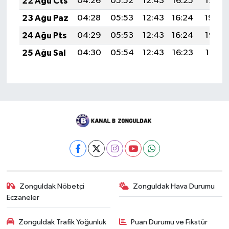
22 Ağu Cts
04:26
05:52
12:43
16:25
19:25
23 Ağu Paz
04:28
05:53
12:43
16:24
19:24
24 Ağu Pts
04:29
05:53
12:43
16:24
19:22
25 Ağu Sal
04:30
05:54
12:43
16:23
19:21
Zonguldak Nöbetçi
Zonguldak Hava Durumu
Eczaneler
Zonguldak Trafik Yoğunluk
Puan Durumu ve Fikstür