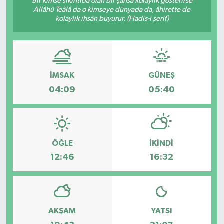
Bir kimse sıkıntıda olan bir şahsa kolaylık gösterirse
Allâhü Teâlâ da o kimseye dünyada da, âhirette de
Karabük
kolaylık ihsân buyurur. (Hadis-i şerif)
Spor
Ulusal
İMSAK
GÜNEŞ
04:09
05:40
ÖĞLE
İKINDI
12:46
16:32
AKŞAM
YATSI