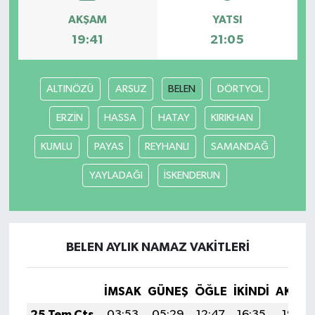
AKŞAM
YATSI
19:41
21:05
ALTINÖZÜ
ARSUZ
BELEN
DÖRTYOL
ERZİN
HASSA
HATAY
KIRIKHAN
KUMLU
PAYAS
REYHANLI
SAMANDAĞ
YAYLADAĞI
İSKENDERUN
BELEN AYLIK NAMAZ VAKITLERI
İMSAK
GÜNEŞ
ÖĞLE
İKINDI
AKŞA
25 Tem Cts
03:53
05:29
12:47
16:35
19:55