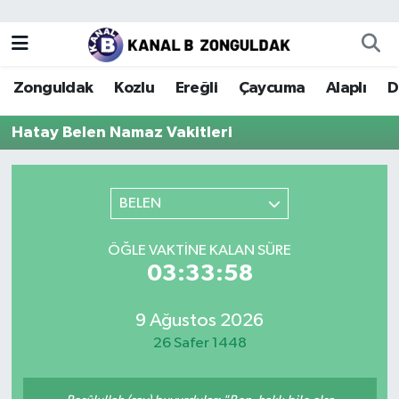
Zonguldak
Zonguldak Nöbetçi Eczaneler
Zonguldak
Kozlu
Ereğli
Çaycuma
Alaplı
D
Kozlu
Zonguldak Hava Durumu
Hatay Belen Namaz Vakitleri
Ereğli
Zonguldak Trafik Yoğunluk Haritası
Çaycuma
Puan Durumu ve Fikstür
BELEN
Alaplı
Tüm Manşetler
ÖĞLE VAKTINE KALAN SÜRE
03:33:58
Devrek
Son Dakika Haberleri
9 Ağustos 2026
Gökçebey
Haber Arşivi
26 Safer 1448
Bartın