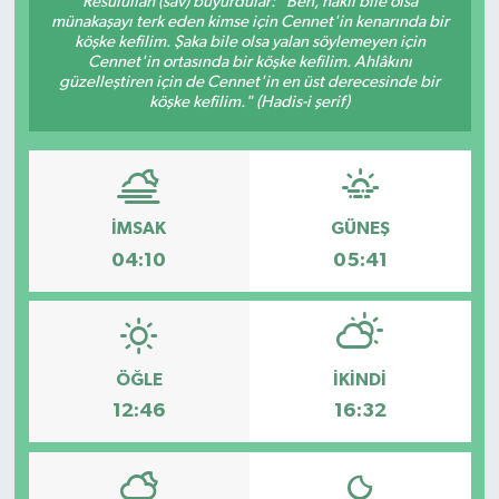
Resûlullah (sav) buyurdular: "Ben, haklı bile olsa
münakaşayı terk eden kimse için Cennet'in kenarında bir
Karabük
köşke kefilim. Şaka bile olsa yalan söylemeyen için
Cennet'in ortasında bir köşke kefilim. Ahlâkını
güzelleştiren için de Cennet'in en üst derecesinde bir
Spor
köşke kefilim." (Hadis-i şerif)
Ulusal
İMSAK
GÜNEŞ
04:10
05:41
ÖĞLE
İKINDI
12:46
16:32