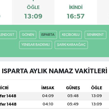
ÖĞLE
İKINDI
9
13:09
16:57
LENDOST
GÖNEN
ISPARTA
KEÇİBORLU
SENİRKENT
YENİSAR BADEMLİ
ŞARKİ KARAAĞAÇ
ISPARTA AYLIK NAMAZ VAKITLERI
HİCRİ
İMSAK
GÜNEŞ
ÖĞLE
afer 1448
04:09
05:48
13:09
afer 1448
04:10
05:49
13:09