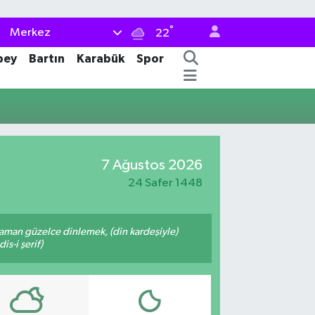
°
Merkez
22
bey
Bartın
Karabük
Spor
7 Ağustos 2026
24 Safer 1448
zaman güzelce dinlemek, (din kardeşiyle)
s-i şerif)