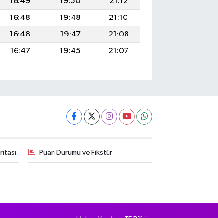
16:49
19:50
21:12
16:48
19:48
21:10
16:48
19:47
21:08
16:47
19:45
21:07
itası
Puan Durumu ve Fikstür