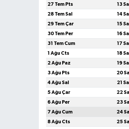
27 Tem Pts
13 S
28 Tem Sal
14 S
29 Tem Çar
15 S
30 Tem Per
16 S
31 Tem Cum
17 S
1 Ağu Cts
18 S
2 Ağu Paz
19 S
3 Ağu Pts
20 S
4 Ağu Sal
21 S
5 Ağu Çar
22 S
6 Ağu Per
23 S
7 Ağu Cum
24 S
8 Ağu Cts
25 S