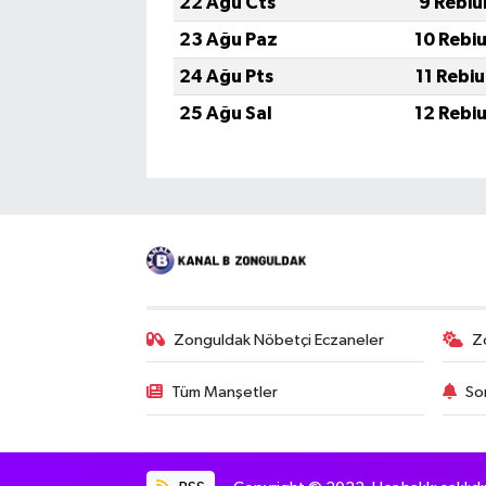
22 Ağu Cts
9 Rebiu
23 Ağu Paz
10 Rebi
24 Ağu Pts
11 Rebi
25 Ağu Sal
12 Rebi
Zonguldak Nöbetçi Eczaneler
Z
Tüm Manşetler
So