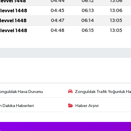
levvel 1448
04:44
06:12
13:06
ulevvel 1448
04:45
06:13
13:06
ulevvel 1448
04:47
06:14
13:05
ulevvel 1448
04:48
06:15
13:05
onguldak Hava Durumu
Zonguldak Trafik Yoğunluk Har
n Dakika Haberleri
Haber Arşivi