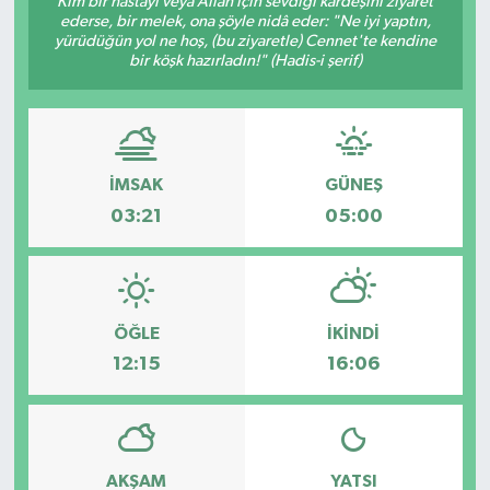
Kim bir hastayı veya Allah için sevdiği kardeşini ziyaret
ederse, bir melek, ona şöyle nidâ eder: "Ne iyi yaptın,
Karabük
yürüdüğün yol ne hoş, (bu ziyaretle) Cennet'te kendine
bir köşk hazırladın!" (Hadis-i şerif)
Spor
Ulusal
İMSAK
GÜNEŞ
03:21
05:00
ÖĞLE
İKINDI
12:15
16:06
AKŞAM
YATSI