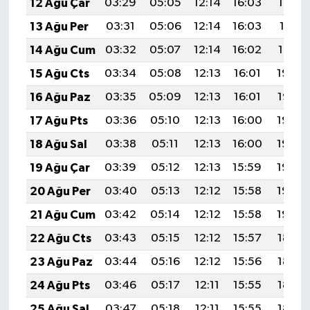
12 Ağu Çar
03:29
05:05
12:14
16:03
19:13
13 Ağu Per
03:31
05:06
12:14
16:03
19:11
14 Ağu Cum
03:32
05:07
12:14
16:02
19:10
15 Ağu Cts
03:34
05:08
12:13
16:01
19:09
16 Ağu Paz
03:35
05:09
12:13
16:01
19:07
17 Ağu Pts
03:36
05:10
12:13
16:00
19:06
18 Ağu Sal
03:38
05:11
12:13
16:00
19:05
19 Ağu Çar
03:39
05:12
12:13
15:59
19:03
20 Ağu Per
03:40
05:13
12:12
15:58
19:02
21 Ağu Cum
03:42
05:14
12:12
15:58
19:00
22 Ağu Cts
03:43
05:15
12:12
15:57
18:59
23 Ağu Paz
03:44
05:16
12:12
15:56
18:57
24 Ağu Pts
03:46
05:17
12:11
15:55
18:56
25 Ağu Sal
03:47
05:18
12:11
15:55
18:54