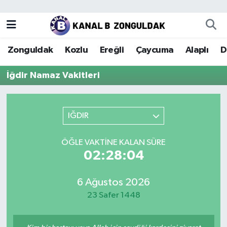
Zonguldak
Zonguldak Nöbetçi Eczaneler
Zonguldak
Kozlu
Ereğli
Çaycuma
Alaplı
D
Kozlu
Zonguldak Hava Durumu
İğdir Namaz Vakitleri
Ereğli
Zonguldak Trafik Yoğunluk Haritası
Çaycuma
Puan Durumu ve Fikstür
IĞDIR
Alaplı
Tüm Manşetler
ÖĞLE VAKTINE KALAN SÜRE
02:28:04
Devrek
Son Dakika Haberleri
6 Ağustos 2026
Gökçebey
Haber Arşivi
23 Safer 1448
Bartın