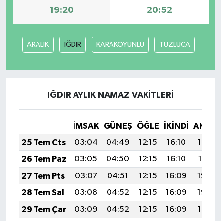
19:20
20:52
ARALIK
IĞDIR
KARAKOYUNLU
TUZLUCA
IĞDIR AYLIK NAMAZ VAKITLERI
İMSAK
GÜNEŞ
ÖĞLE
İKINDI
AKŞA
25 Tem Cts
03:04
04:49
12:15
16:10
19:32
26 Tem Paz
03:05
04:50
12:15
16:10
19:31
27 Tem Pts
03:07
04:51
12:15
16:09
19:30
28 Tem Sal
03:08
04:52
12:15
16:09
19:29
29 Tem Çar
03:09
04:52
12:15
16:09
19:28