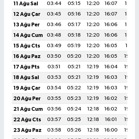
11 Ağu Sal
03:44
05:15
12:20
16:07
19:16
12 Ağu Çar
03:45
05:16
12:20
16:07
19:14
13 Ağu Per
03:46
05:17
12:20
16:06
19:13
14 Ağu Cum
03:48
05:18
12:20
16:06
19:12
15 Ağu Cts
03:49
05:19
12:20
16:05
19:11
16 Ağu Paz
03:50
05:20
12:20
16:05
19:09
17 Ağu Pts
03:51
05:21
12:19
16:04
19:08
18 Ağu Sal
03:53
05:21
12:19
16:03
19:07
19 Ağu Çar
03:54
05:22
12:19
16:03
19:06
20 Ağu Per
03:55
05:23
12:19
16:02
19:04
21 Ağu Cum
03:56
05:24
12:18
16:02
19:03
22 Ağu Cts
03:57
05:25
12:18
16:01
19:02
23 Ağu Paz
03:58
05:26
12:18
16:00
19:00