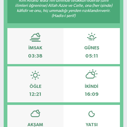
Kim Allâhü Teâlâ'nın dininde tefakkuh ederse (dînî
ilimleri öğrenirse) Allah Azze ve Celle, ona (her işinde)
Karabük
kâfidir ve onu, hiç ummadığı yerden rızıklandırıverir.
(Hadis-i şerif)
Spor
Ulusal
İMSAK
GÜNEŞ
03:38
05:11
ÖĞLE
İKINDI
12:21
16:09
AKŞAM
YATSI