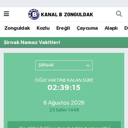
Zonguldak
Zonguldak Nöbetçi Eczaneler
Zonguldak
Kozlu
Ereğli
Çaycuma
Alaplı
D
Kozlu
Zonguldak Hava Durumu
Şirnak Namaz Vakitleri
Ereğli
Zonguldak Trafik Yoğunluk Haritası
Çaycuma
Puan Durumu ve Fikstür
ŞIRNAK
Alaplı
Tüm Manşetler
ÖĞLE VAKTINE KALAN SÜRE
02:39:15
Devrek
Son Dakika Haberleri
6 Ağustos 2026
Gökçebey
Haber Arşivi
23 Safer 1448
Bartın