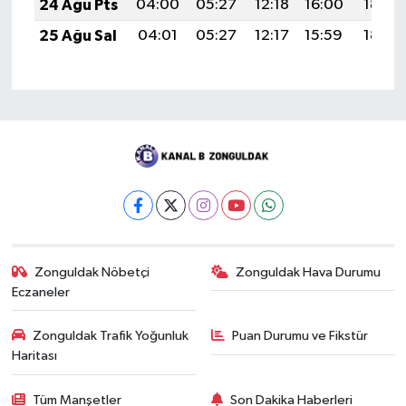
24 Ağu Pts
04:00
05:27
12:18
16:00
18:59
25 Ağu Sal
04:01
05:27
12:17
15:59
18:58
Zonguldak Nöbetçi
Zonguldak Hava Durumu
Eczaneler
Zonguldak Trafik Yoğunluk
Puan Durumu ve Fikstür
Haritası
Tüm Manşetler
Son Dakika Haberleri