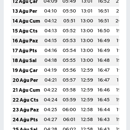
12 Ağu Çar
04:09
05:49
13:01
16:52
20:03
13 Ağu Per
04:10
05:50
13:01
16:51
20:01
14 Ağu Cum
04:12
05:51
13:00
16:51
20:00
15 Ağu Cts
04:13
05:52
13:00
16:50
19:59
16 Ağu Paz
04:15
05:53
13:00
16:49
19:57
17 Ağu Pts
04:16
05:54
13:00
16:49
19:56
18 Ağu Sal
04:18
05:55
13:00
16:48
19:54
19 Ağu Çar
04:19
05:56
12:59
16:47
19:53
20 Ağu Per
04:21
05:57
12:59
16:47
19:51
21 Ağu Cum
04:22
05:58
12:59
16:46
19:50
22 Ağu Cts
04:24
05:59
12:59
16:45
19:48
23 Ağu Paz
04:25
06:00
12:58
16:44
19:47
24 Ağu Pts
04:27
06:01
12:58
16:43
19:45
25 Ağu Sal
04:28
06:02
12:58
16:43
19:44