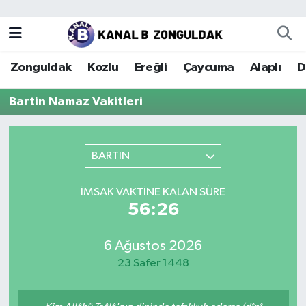
Zonguldak
Zonguldak Nöbetçi Eczaneler
Zonguldak
Kozlu
Ereğli
Çaycuma
Alaplı
D
Kozlu
Zonguldak Hava Durumu
Bartin Namaz Vakitleri
Ereğli
Zonguldak Trafik Yoğunluk Haritası
Çaycuma
Puan Durumu ve Fikstür
BARTIN
Alaplı
Tüm Manşetler
İMSAK VAKTINE KALAN SÜRE
56:26
Devrek
Son Dakika Haberleri
6 Ağustos 2026
Gökçebey
Haber Arşivi
23 Safer 1448
Bartın