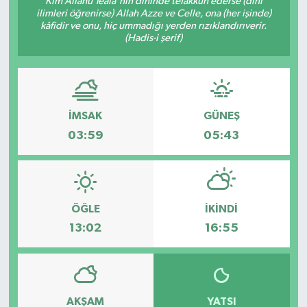
Kim Allâhü Teâlâ'nın dininde tefakkuh ederse (dînî
ilimleri öğrenirse) Allah Azze ve Celle, ona (her işinde)
Karabük
kâfidir ve onu, hiç ummadığı yerden rızıklandırıverir.
(Hadis-i şerif)
Spor
Ulusal
İMSAK
GÜNEŞ
03:59
05:43
ÖĞLE
İKINDI
13:02
16:55
AKŞAM
YATSI