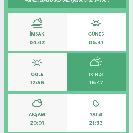
Nasihat edici olarak ölüm yeter. (Hadis-i şerif)
Karabük
Spor
İMSAK
GÜNEŞ
Ulusal
04:02
05:41
ÖĞLE
İKINDI
12:56
16:47
AKŞAM
YATSI
20:01
21:33