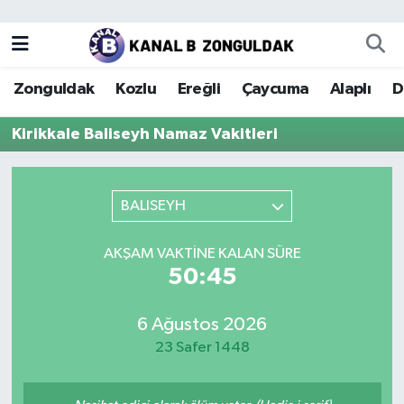
Zonguldak
Zonguldak Nöbetçi Eczaneler
Zonguldak
Kozlu
Ereğli
Çaycuma
Alaplı
D
Kozlu
Zonguldak Hava Durumu
Kirikkale Baliseyh Namaz Vakitleri
Ereğli
Zonguldak Trafik Yoğunluk Haritası
Çaycuma
Puan Durumu ve Fikstür
BALISEYH
Alaplı
Tüm Manşetler
AKŞAM VAKTINE KALAN SÜRE
50:45
Devrek
Son Dakika Haberleri
6 Ağustos 2026
Gökçebey
Haber Arşivi
23 Safer 1448
Bartın