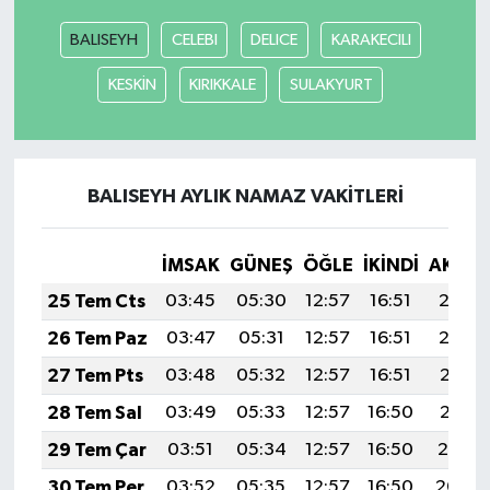
BALISEYH
CELEBI
DELICE
KARAKECILI
KESKİN
KIRIKKALE
SULAKYURT
BALISEYH AYLIK NAMAZ VAKITLERI
İMSAK
GÜNEŞ
ÖĞLE
İKINDI
AKŞA
25 Tem Cts
03:45
05:30
12:57
16:51
20:13
26 Tem Paz
03:47
05:31
12:57
16:51
20:12
27 Tem Pts
03:48
05:32
12:57
16:51
20:11
28 Tem Sal
03:49
05:33
12:57
16:50
20:11
29 Tem Çar
03:51
05:34
12:57
16:50
20:10
30 Tem Per
03:52
05:35
12:57
16:50
20:09