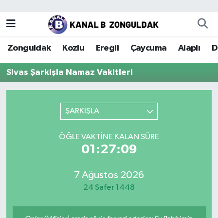
Zonguldak
Zonguldak Nöbetçi Eczaneler
Zonguldak
Kozlu
Ereğli
Çaycuma
Alaplı
D
Kozlu
Zonguldak Hava Durumu
Sivas Şarkişla Namaz Vakitleri
Ereğli
Zonguldak Trafik Yoğunluk Haritası
Çaycuma
Puan Durumu ve Fikstür
ŞARKIŞLA
Alaplı
Tüm Manşetler
ÖĞLE VAKTINE KALAN SÜRE
01:27:09
Devrek
Son Dakika Haberleri
7 Ağustos 2026
Gökçebey
Haber Arşivi
24 Safer 1448
Bartın