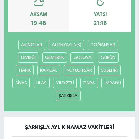
AKŞAM
YATSI
19:48
21:18
AKINCILAR
ALTINYAYLA(S)
DOĞANŞAR
DİVRİĞİ
GEMEREK
GÖLOVA
GÜRÜN
HAFİK
KANGAL
KOYULHİSAR
SUŞEHRİ
SİVAS
ULAŞ
YILDIZELİ
ZARA
İMRANLI
ŞARKIŞLA
ŞARKIŞLA AYLIK NAMAZ VAKITLERI