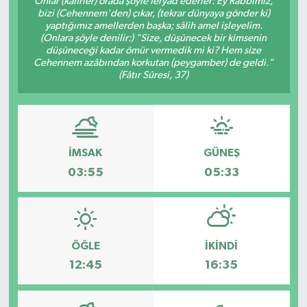
Onlar (kâfirler) orada şöyle feryad ederler: Ey Rabbimiz,
bizi (Cehennem'den) çıkar, (tekrar dünyaya gönder ki)
Karabük
yaptığımız amellerden başka; sâlih amel işleyelim.
(Onlara şöyle denilir:) "Size, düşünecek bir kimsenin
düşüneceği kadar ömür vermedik mi ki? Hem size
Spor
Cehennem azâbından korkutan (peygamber) de geldi."
(Fâtır Sûresi, 37)
Ulusal
İMSAK
GÜNEŞ
03:55
05:33
ÖĞLE
İKINDI
12:45
16:35