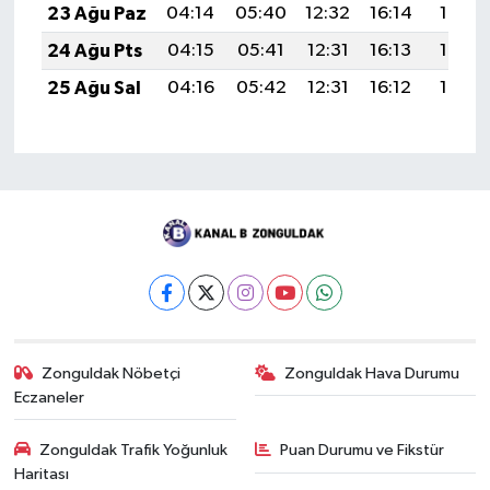
23 Ağu Paz
04:14
05:40
12:32
16:14
19:13
24 Ağu Pts
04:15
05:41
12:31
16:13
19:12
25 Ağu Sal
04:16
05:42
12:31
16:12
19:10
Zonguldak Nöbetçi
Zonguldak Hava Durumu
Eczaneler
Zonguldak Trafik Yoğunluk
Puan Durumu ve Fikstür
Haritası