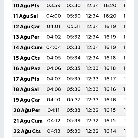
10 Ağu Pts
03:59
05:30
12:34
16:20
19:29
11 Ağu Sal
04:00
05:30
12:34
16:20
19:28
12 Ağu Çar
04:01
05:31
12:34
16:19
19:27
13 Ağu Per
04:02
05:32
12:34
16:19
19:26
14 Ağu Cum
04:04
05:33
12:34
16:19
19:25
15 Ağu Cts
04:05
05:34
12:34
16:18
19:23
16 Ağu Paz
04:06
05:35
12:33
16:18
19:22
17 Ağu Pts
04:07
05:35
12:33
16:17
19:21
18 Ağu Sal
04:08
05:36
12:33
16:16
19:20
19 Ağu Çar
04:10
05:37
12:33
16:16
19:18
20 Ağu Per
04:11
05:38
12:32
16:15
19:17
21 Ağu Cum
04:12
05:39
12:32
16:15
19:16
22 Ağu Cts
04:13
05:39
12:32
16:14
19:14