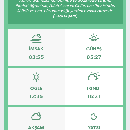
Kim Allâhü Teâlâ'nın dininde tefakkuh ederse (dînî
ilimleri öğrenirse) Allah Azze ve Celle, ona (her işinde)
Karabük
kâfidir ve onu, hiç ummadığı yerden rızıklandırıverir.
(Hadis-i şerif)
Spor
Ulusal
İMSAK
GÜNEŞ
03:55
05:27
ÖĞLE
İKINDI
12:35
16:21
AKŞAM
YATSI