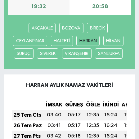
19:32
20:58
AKÇAKALE
BOZOVA
BİRECİK
CEYLANPINAR
HALFETİ
HARRAN
HİLVAN
SURUÇ
SİVEREK
VİRANŞEHİR
ŞANLIURFA
HARRAN AYLIK NAMAZ VAKITLERI
İMSAK
GÜNEŞ
ÖĞLE
İKINDI
AKŞA
25 Tem Cts
03:40
05:17
12:35
16:24
19:44
26 Tem Paz
03:41
05:17
12:35
16:24
19:44
27 Tem Pts
03:42
05:18
12:35
16:24
19:43