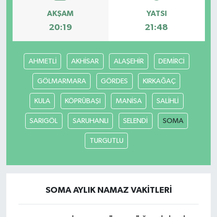
AKŞAM
YATSI
20:19
21:48
AHMETLİ
AKHİSAR
ALAŞEHİR
DEMİRCİ
GÖLMARMARA
GÖRDES
KIRKAĞAÇ
KULA
KÖPRÜBAŞI
MANİSA
SALİHLİ
SARIGÖL
SARUHANLI
SELENDİ
SOMA
TURGUTLU
SOMA AYLIK NAMAZ VAKITLERI