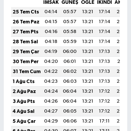
İMSAK
GÜNEŞ
ÖĞLE
İKINDI
AKŞA
25 Tem Cts
04:14
05:57
13:21
17:14
20:36
26 Tem Paz
04:15
05:57
13:21
17:14
20:35
27 Tem Pts
04:16
05:58
13:21
17:14
20:34
28 Tem Sal
04:18
05:59
13:21
17:14
20:33
29 Tem Çar
04:19
06:00
13:21
17:13
20:32
30 Tem Per
04:20
06:01
13:21
17:13
20:31
31 Tem Cum
04:22
06:02
13:21
17:13
20:30
1 Ağu Cts
04:23
06:03
13:21
17:13
20:29
2 Ağu Paz
04:24
06:04
13:21
17:12
20:28
3 Ağu Pts
04:26
06:04
13:21
17:12
20:27
4 Ağu Sal
04:27
06:05
13:21
17:12
20:26
5 Ağu Çar
04:29
06:06
13:21
17:11
20:25