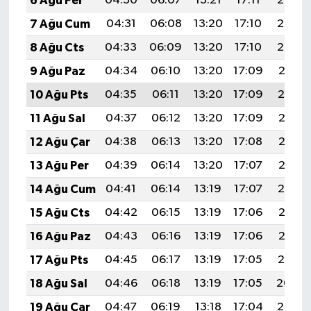
6 Ağu Per
04:30
06:07
13:21
17:11
20:24
7 Ağu Cum
04:31
06:08
13:20
17:10
20:23
8 Ağu Cts
04:33
06:09
13:20
17:10
20:22
9 Ağu Paz
04:34
06:10
13:20
17:09
20:21
10 Ağu Pts
04:35
06:11
13:20
17:09
20:19
11 Ağu Sal
04:37
06:12
13:20
17:09
20:18
12 Ağu Çar
04:38
06:13
13:20
17:08
20:17
13 Ağu Per
04:39
06:14
13:20
17:07
20:16
14 Ağu Cum
04:41
06:14
13:19
17:07
20:14
15 Ağu Cts
04:42
06:15
13:19
17:06
20:13
16 Ağu Paz
04:43
06:16
13:19
17:06
20:12
17 Ağu Pts
04:45
06:17
13:19
17:05
20:10
18 Ağu Sal
04:46
06:18
13:19
17:05
20:09
19 Ağu Çar
04:47
06:19
13:18
17:04
20:08