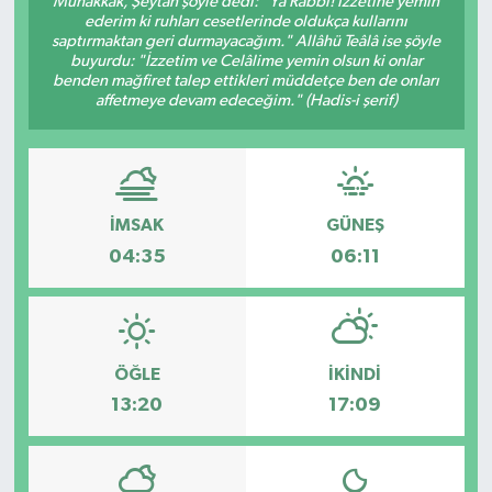
Muhakkak, Şeytan şöyle dedi: "Yâ Rabbi! İzzetine yemin
ederim ki ruhları cesetlerinde oldukça kullarını
Karabük
saptırmaktan geri durmayacağım." Allâhü Teâlâ ise şöyle
buyurdu: "İzzetim ve Celâlime yemin olsun ki onlar
benden mağfiret talep ettikleri müddetçe ben de onları
Spor
affetmeye devam edeceğim." (Hadis-i şerif)
Ulusal
İMSAK
GÜNEŞ
04:35
06:11
ÖĞLE
İKINDI
13:20
17:09