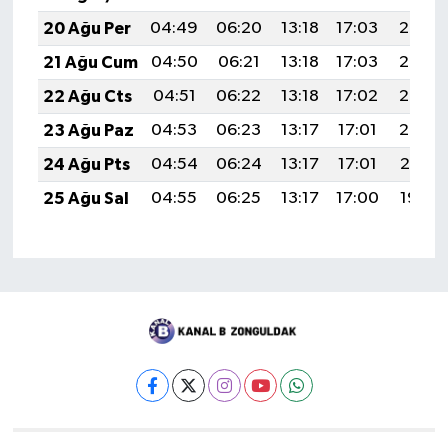
20 Ağu Per
04:49
06:20
13:18
17:03
20:06
21 Ağu Cum
04:50
06:21
13:18
17:03
20:05
22 Ağu Cts
04:51
06:22
13:18
17:02
20:03
23 Ağu Paz
04:53
06:23
13:17
17:01
20:02
24 Ağu Pts
04:54
06:24
13:17
17:01
20:01
25 Ağu Sal
04:55
06:25
13:17
17:00
19:59