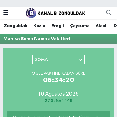
Zonguldak
Zonguldak Nöbetçi Eczaneler
Zonguldak
Kozlu
Ereğli
Çaycuma
Alaplı
D
Kozlu
Zonguldak Hava Durumu
Manisa Soma Namaz Vakitleri
Ereğli
Zonguldak Trafik Yoğunluk Haritası
Çaycuma
Puan Durumu ve Fikstür
SOMA
Alaplı
Tüm Manşetler
ÖĞLE VAKTINE KALAN SÜRE
06:34:20
Devrek
Son Dakika Haberleri
10 Ağustos 2026
Gökçebey
Haber Arşivi
27 Safer 1448
Bartın