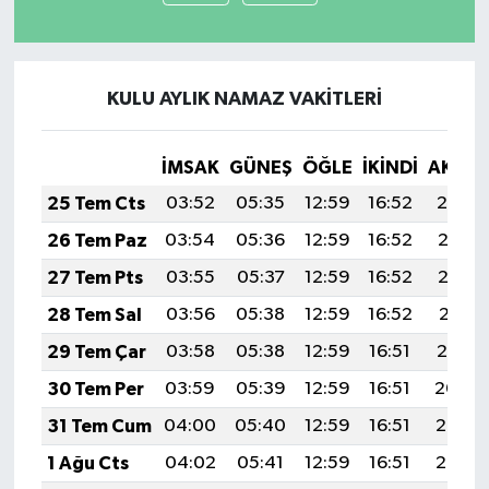
KULU AYLIK NAMAZ VAKITLERI
İMSAK
GÜNEŞ
ÖĞLE
İKINDI
AKŞA
25 Tem Cts
03:52
05:35
12:59
16:52
20:14
26 Tem Paz
03:54
05:36
12:59
16:52
20:13
27 Tem Pts
03:55
05:37
12:59
16:52
20:12
28 Tem Sal
03:56
05:38
12:59
16:52
20:11
29 Tem Çar
03:58
05:38
12:59
16:51
20:10
30 Tem Per
03:59
05:39
12:59
16:51
20:09
31 Tem Cum
04:00
05:40
12:59
16:51
20:08
1 Ağu Cts
04:02
05:41
12:59
16:51
20:07