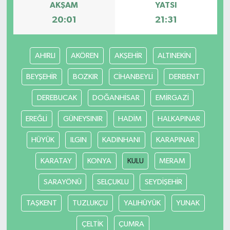
AKŞAM
YATSI
20:01
21:31
AHIRLI
AKÖREN
AKŞEHİR
ALTINEKİN
BEYŞEHİR
BOZKIR
CİHANBEYLİ
DERBENT
DEREBUCAK
DOĞANHİSAR
EMİRGAZİ
EREĞLİ
GÜNEYSINIR
HADİM
HALKAPINAR
HÜYÜK
ILGIN
KADINHANI
KARAPINAR
KARATAY
KONYA
KULU
MERAM
SARAYÖNÜ
SELÇUKLU
SEYDİŞEHİR
TAŞKENT
TUZLUKÇU
YALIHÜYÜK
YUNAK
ÇELTİK
ÇUMRA