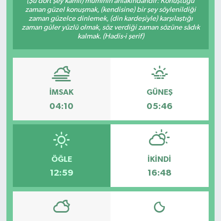
(Şu dört şey kâmil) müminin ahlâkındandır: Konuştuğu
zaman güzel konuşmak, (kendisine) bir şey söylenildiği
Karabük
zaman güzelce dinlemek, (din kardeşiyle) karşılaştığı
zaman güler yüzlü olmak, söz verdiği zaman sözüne sâdık
kalmak. (Hadis-i şerif)
Spor
Ulusal
İMSAK
GÜNEŞ
04:10
05:46
ÖĞLE
İKINDI
12:59
16:48