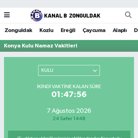
Zonguldak
Zonguldak Nöbetçi Eczaneler
Zonguldak
Kozlu
Ereğli
Çaycuma
Alaplı
D
Kozlu
Zonguldak Hava Durumu
Konya Kulu Namaz Vakitleri
Ereğli
Zonguldak Trafik Yoğunluk Haritası
Çaycuma
Puan Durumu ve Fikstür
KULU
Alaplı
Tüm Manşetler
İKINDI VAKTINE KALAN SÜRE
01:47:56
Devrek
Son Dakika Haberleri
7 Ağustos 2026
Gökçebey
Haber Arşivi
24 Safer 1448
Bartın