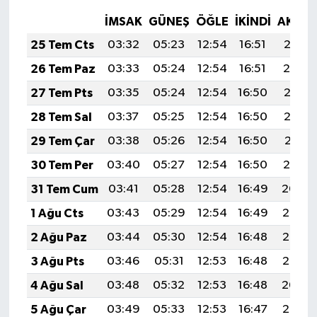
İMSAK
GÜNEŞ
ÖĞLE
İKINDI
AKŞA
25 Tem Cts
03:32
05:23
12:54
16:51
20:15
26 Tem Paz
03:33
05:24
12:54
16:51
20:14
27 Tem Pts
03:35
05:24
12:54
16:50
20:13
28 Tem Sal
03:37
05:25
12:54
16:50
20:12
29 Tem Çar
03:38
05:26
12:54
16:50
20:11
30 Tem Per
03:40
05:27
12:54
16:50
20:10
31 Tem Cum
03:41
05:28
12:54
16:49
20:09
1 Ağu Cts
03:43
05:29
12:54
16:49
20:08
2 Ağu Paz
03:44
05:30
12:54
16:48
20:07
3 Ağu Pts
03:46
05:31
12:53
16:48
20:06
4 Ağu Sal
03:48
05:32
12:53
16:48
20:04
5 Ağu Çar
03:49
05:33
12:53
16:47
20:03