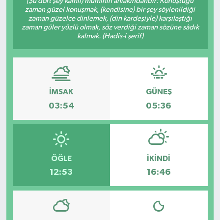
(Şu dört şey kâmil) müminin ahlâkındandır: Konuştuğu
zaman güzel konuşmak, (kendisine) bir şey söylenildiği
Karabük
zaman güzelce dinlemek, (din kardeşiyle) karşılaştığı
zaman güler yüzlü olmak, söz verdiği zaman sözüne sâdık
kalmak. (Hadis-i şerif)
Spor
Ulusal
İMSAK
GÜNEŞ
03:54
05:36
ÖĞLE
İKINDI
12:53
16:46