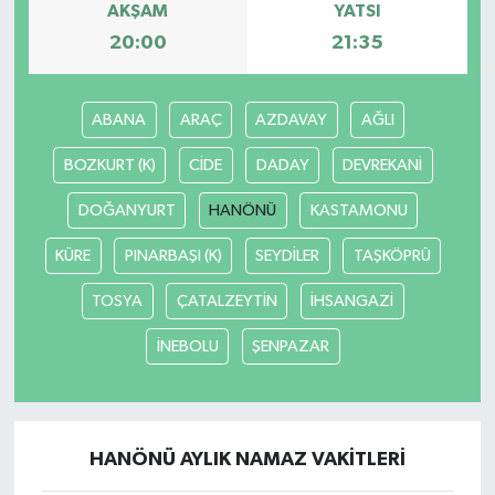
AKŞAM
YATSI
20:00
21:35
ABANA
ARAÇ
AZDAVAY
AĞLI
BOZKURT (K)
CİDE
DADAY
DEVREKANİ
DOĞANYURT
HANÖNÜ
KASTAMONU
KÜRE
PINARBAŞI (K)
SEYDİLER
TAŞKÖPRÜ
TOSYA
ÇATALZEYTİN
İHSANGAZİ
İNEBOLU
ŞENPAZAR
HANÖNÜ AYLIK NAMAZ VAKITLERI