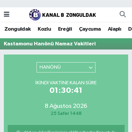
Zonguldak
Zonguldak Nöbetçi Eczaneler
Zonguldak
Kozlu
Ereğli
Çaycuma
Alaplı
D
Kozlu
Zonguldak Hava Durumu
Kastamonu Hanönü Namaz Vakitleri
Ereğli
Zonguldak Trafik Yoğunluk Haritası
Çaycuma
Puan Durumu ve Fikstür
HANÖNÜ
Alaplı
Tüm Manşetler
İKINDI VAKTINE KALAN SÜRE
01:30:41
Devrek
Son Dakika Haberleri
8 Ağustos 2026
Gökçebey
Haber Arşivi
25 Safer 1448
Bartın