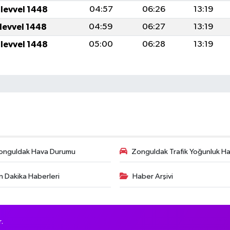
ulevvel 1448
04:57
06:26
13:19
ulevvel 1448
04:59
06:27
13:19
ulevvel 1448
05:00
06:28
13:19
onguldak Hava Durumu
Zonguldak Trafik Yoğunluk Har
n Dakika Haberleri
Haber Arşivi
.