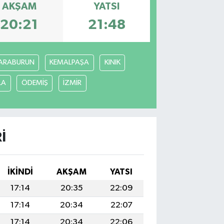
AKŞAM
YATSI
20:21
21:48
ARABURUN
KEMALPAŞA
KINIK
LA
ÖDEMİŞ
İZMİR
I
İKINDI
AKŞAM
YATSI
17:14
20:35
22:09
17:14
20:34
22:07
17:14
20:34
22:06