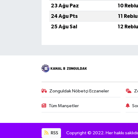
23 Ağu Paz
10 Rebi
24 Ağu Pts
11 Rebi
25 Ağu Sal
12 Rebi
Zonguldak Nöbetçi Eczaneler
Z
Tüm Manşetler
So
RSS
Copyright © 2022. Her hakkı saklıdır