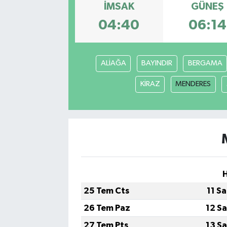
İMSAK
GÜNEŞ
Karabük
04:40
06:14
Spor
ALİAĞA
BAYINDIR
BERGAMA
Ulusal
KİRAZ
MENDERES
25 Tem Cts
11 S
26 Tem Paz
12 S
27 Tem Pts
13 S