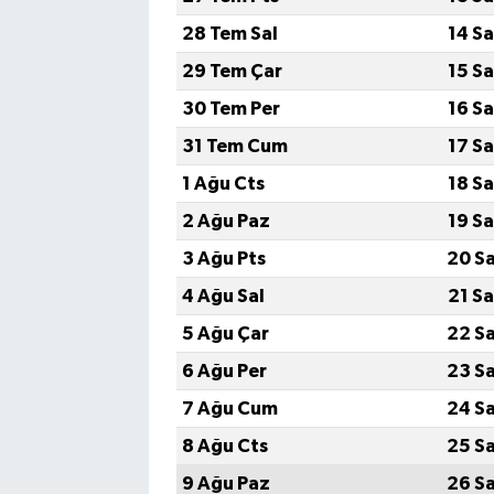
28 Tem Sal
14 S
29 Tem Çar
15 S
30 Tem Per
16 S
31 Tem Cum
17 S
1 Ağu Cts
18 S
2 Ağu Paz
19 S
3 Ağu Pts
20 S
4 Ağu Sal
21 S
5 Ağu Çar
22 S
6 Ağu Per
23 S
7 Ağu Cum
24 S
8 Ağu Cts
25 S
9 Ağu Paz
26 S