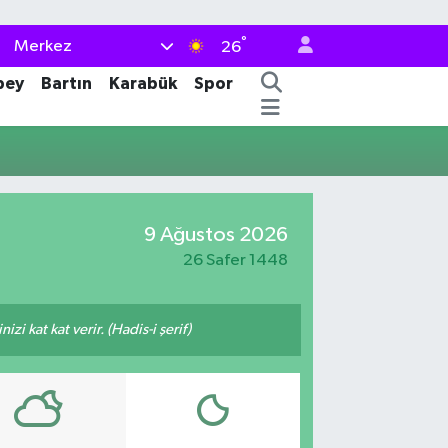
°
Merkez
26
bey
Bartın
Karabük
Spor
9 Ağustos 2026
26 Safer 1448
i kat kat verir. (Hadis-i şerif)