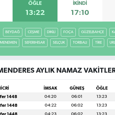
ÖĞLE
İKINDI
13:22
17:10
BEYDAĞ
CEŞME
DİKİLİ
FOÇA
GÜZELBAHÇE
K
MENEMEN
SEFERIHİSAR
SELÇUK
TORBALI
TİRE
UR
MENDERES AYLIK NAMAZ VAKITLER
HİCRİ
İMSAK
GÜNEŞ
ÖĞLE
afer 1448
04:20
06:01
13:23
afer 1448
04:22
06:02
13:23
afer 1448
04:23
06:02
13:23