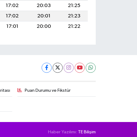
17:02
20:03
21:25
17:02
20:01
21:23
17:01
20:00
21:22
itası
Puan Durumu ve Fikstür
Haber Yazılımı:
TE Bilişim