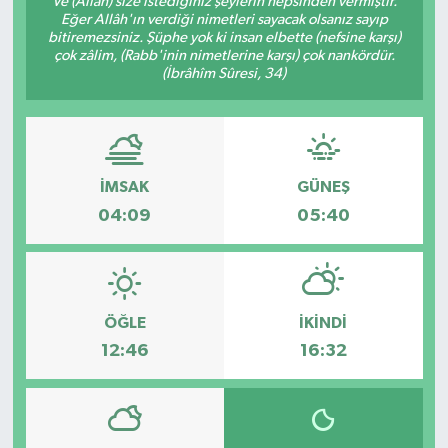
Ve (Allah) size istediğiniz şeylerin hepsinden vermiştir.
Eğer Allâh'ın verdiği nimetleri sayacak olsanız sayıp
Karabük
bitiremezsiniz. Şüphe yok ki insan elbette (nefsine karşı)
çok zâlim, (Rabb'inin nimetlerine karşı) çok nankördür.
(İbrâhîm Sûresi, 34)
Spor
Ulusal
İMSAK
GÜNEŞ
04:09
05:40
ÖĞLE
İKINDI
12:46
16:32