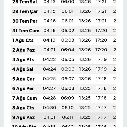
28 Tem Sal
04:13
06:00
13:26
17:21
20:43
29 Tem Çar
04:15
06:01
13:26
17:21
20:42
30 Tem Per
04:16
06:01
13:26
17:21
20:41
31 Tem Cum
04:18
06:02
13:26
17:20
20:39
1 Ağu Cts
04:19
06:03
13:26
17:20
20:38
2 Ağu Paz
04:21
06:04
13:26
17:20
20:37
3 Ağu Pts
04:22
06:05
13:26
17:19
20:36
4 Ağu Sal
04:24
06:06
13:26
17:19
20:35
5 Ağu Çar
04:25
06:07
13:26
17:18
20:34
6 Ağu Per
04:27
06:08
13:25
17:18
20:33
7 Ağu Cum
04:28
06:09
13:25
17:18
20:32
8 Ağu Cts
04:30
06:10
13:25
17:17
20:30
9 Ağu Paz
04:31
06:11
13:25
17:17
20:29