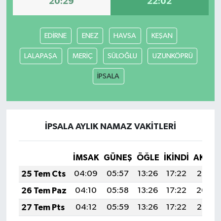
20:29
22:02
EDİRNE
ENEZ
HAVSA
KEŞAN
LALAPAŞA
MERİÇ
SÜLOĞLU
UZUNKÖPRÜ
İPSALA
İPSALA AYLIK NAMAZ VAKITLERI
İMSAK
GÜNEŞ
ÖĞLE
İKINDI
AKŞA
25 Tem Cts
04:09
05:57
13:26
17:22
20:45
26 Tem Paz
04:10
05:58
13:26
17:22
20:44
27 Tem Pts
04:12
05:59
13:26
17:22
20:43