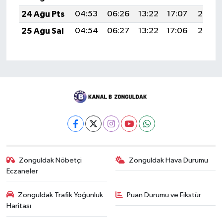
24 Ağu Pts
04:53
06:26
13:22
17:07
20:08
25 Ağu Sal
04:54
06:27
13:22
17:06
20:06
Zonguldak Nöbetçi
Zonguldak Hava Durumu
Eczaneler
Zonguldak Trafik Yoğunluk
Puan Durumu ve Fikstür
Haritası