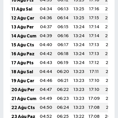
10 Ağu Pts
04:33
06:12
13:25
17:16
20:28
11 Ağu Sal
04:34
06:13
13:25
17:16
20:26
12 Ağu Çar
04:36
06:14
13:25
17:15
20:25
13 Ağu Per
04:37
06:15
13:24
17:14
20:24
14 Ağu Cum
04:39
06:16
13:24
17:14
20:22
15 Ağu Cts
04:40
06:17
13:24
17:13
20:21
16 Ağu Paz
04:42
06:18
13:24
17:13
20:20
17 Ağu Pts
04:43
06:19
13:24
17:12
20:18
18 Ağu Sal
04:44
06:20
13:23
17:11
20:17
19 Ağu Çar
04:46
06:21
13:23
17:10
20:15
20 Ağu Per
04:47
06:22
13:23
17:10
20:14
21 Ağu Cum
04:49
06:23
13:23
17:09
20:12
22 Ağu Cts
04:50
06:24
13:23
17:08
20:11
23 Ağu Paz
04:52
06:25
13:22
17:08
20:09