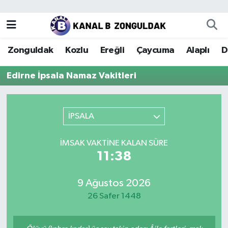
Zonguldak
Zonguldak Nöbetçi Eczaneler
Zonguldak
Kozlu
Ereğli
Çaycuma
Alaplı
D
Kozlu
Zonguldak Hava Durumu
Edirne İpsala Namaz Vakitleri
Ereğli
Zonguldak Trafik Yoğunluk Haritası
Çaycuma
Puan Durumu ve Fikstür
İPSALA
Alaplı
Tüm Manşetler
İMSAK VAKTINE KALAN SÜRE
11:37
Devrek
Son Dakika Haberleri
9 Ağustos 2026
Gökçebey
Haber Arşivi
26 Safer 1448
Bartın