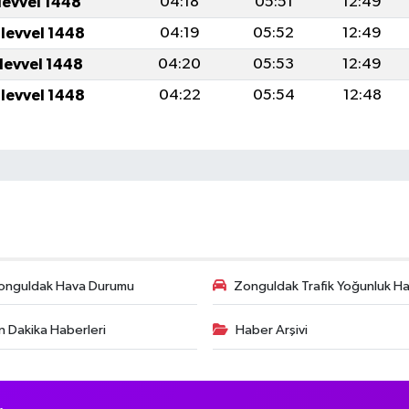
levvel 1448
04:18
05:51
12:49
ulevvel 1448
04:19
05:52
12:49
ulevvel 1448
04:20
05:53
12:49
ulevvel 1448
04:22
05:54
12:48
onguldak Hava Durumu
Zonguldak Trafik Yoğunluk Har
n Dakika Haberleri
Haber Arşivi