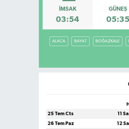
İMSAK
GÜNEŞ
Karabük
03:54
05:3
Spor
Ulusal
ALACA
BAYAT
BOĞAZKALE
25 Tem Cts
11 S
26 Tem Paz
12 S