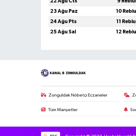
22 Ağu Cts
9 Rebiu
23 Ağu Paz
10 Rebi
24 Ağu Pts
11 Rebi
25 Ağu Sal
12 Rebi
Zonguldak Nöbetçi Eczaneler
Z
Tüm Manşetler
So