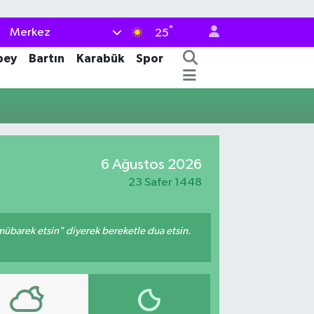
°
Merkez
25
bey
Bartın
Karabük
Spor
6 Ağustos 2026
23 Safer 1448
mübarek etsin" diyerek bereketle dua etsin.