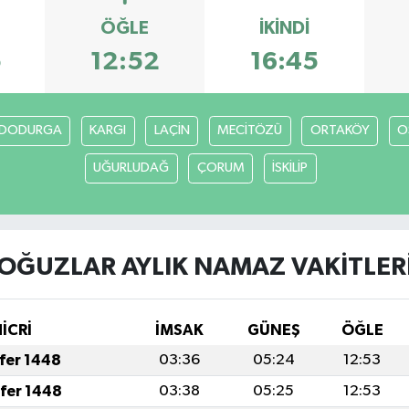
ÖĞLE
İKINDI
5
12:52
16:45
DODURGA
KARGI
LAÇİN
MECİTÖZÜ
ORTAKÖY
O
UĞURLUDAĞ
ÇORUM
İSKİLİP
OĞUZLAR AYLIK NAMAZ VAKITLER
HİCRİ
İMSAK
GÜNEŞ
ÖĞLE
afer 1448
03:36
05:24
12:53
afer 1448
03:38
05:25
12:53