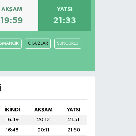
AKŞAM
YATSI
19:59
21:33
SMANCIK
OĞUZLAR
SUNGURLU
I
İKINDI
AKŞAM
YATSI
16:49
20:12
21:51
16:48
20:11
21:50