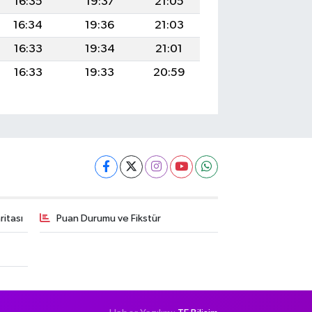
16:35
19:37
21:05
16:34
19:36
21:03
16:33
19:34
21:01
16:33
19:33
20:59
itası
Puan Durumu ve Fikstür