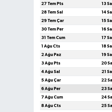
27 Tem Pts
13 S
28 Tem Sal
14 S
29 Tem Çar
15 S
30 Tem Per
16 S
31 Tem Cum
17 S
1 Ağu Cts
18 S
2 Ağu Paz
19 S
3 Ağu Pts
20 S
4 Ağu Sal
21 S
5 Ağu Çar
22 S
6 Ağu Per
23 S
7 Ağu Cum
24 S
8 Ağu Cts
25 S