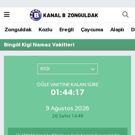
Zonguldak
Zonguldak Nöbetçi Eczaneler
Zonguldak
Kozlu
Ereğli
Çaycuma
Alaplı
D
Kozlu
Zonguldak Hava Durumu
Bingöl Kigi Namaz Vakitleri
Ereğli
Zonguldak Trafik Yoğunluk Haritası
Çaycuma
Puan Durumu ve Fikstür
KİGI
Alaplı
Tüm Manşetler
ÖĞLE VAKTINE KALAN SÜRE
01:44:17
Devrek
Son Dakika Haberleri
9 Ağustos 2026
Gökçebey
Haber Arşivi
26 Safer 1448
Bartın