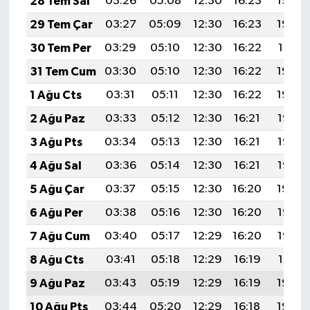
28 Tem Sal
03:26
05:08
12:30
16:23
19:43
29 Tem Çar
03:27
05:09
12:30
16:23
19:42
30 Tem Per
03:29
05:10
12:30
16:22
19:41
31 Tem Cum
03:30
05:10
12:30
16:22
19:40
1 Ağu Cts
03:31
05:11
12:30
16:22
19:39
2 Ağu Paz
03:33
05:12
12:30
16:21
19:38
3 Ağu Pts
03:34
05:13
12:30
16:21
19:37
4 Ağu Sal
03:36
05:14
12:30
16:21
19:36
5 Ağu Çar
03:37
05:15
12:30
16:20
19:34
6 Ağu Per
03:38
05:16
12:30
16:20
19:33
7 Ağu Cum
03:40
05:17
12:29
16:20
19:32
8 Ağu Cts
03:41
05:18
12:29
16:19
19:31
9 Ağu Paz
03:43
05:19
12:29
16:19
19:30
10 Ağu Pts
03:44
05:20
12:29
16:18
19:29