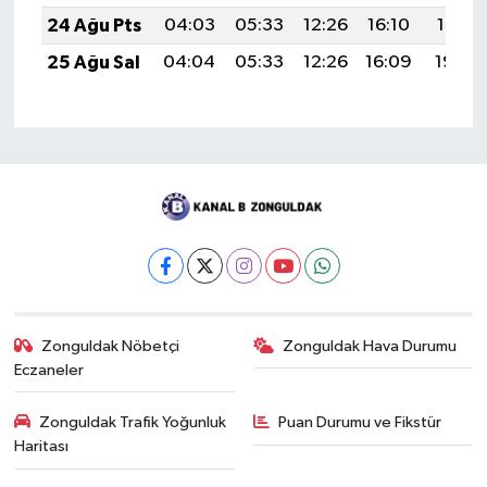
24 Ağu Pts
04:03
05:33
12:26
16:10
19:10
25 Ağu Sal
04:04
05:33
12:26
16:09
19:08
Zonguldak Nöbetçi
Zonguldak Hava Durumu
Eczaneler
Zonguldak Trafik Yoğunluk
Puan Durumu ve Fikstür
Haritası