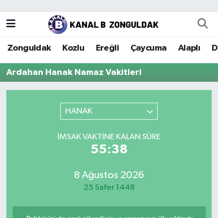
Zonguldak
Zonguldak Nöbetçi Eczaneler
Zonguldak
Kozlu
Ereğli
Çaycuma
Alaplı
D
Kozlu
Zonguldak Hava Durumu
Ardahan Hanak Namaz Vakitleri
Ereğli
Zonguldak Trafik Yoğunluk Haritası
Çaycuma
Puan Durumu ve Fikstür
HANAK
Alaplı
Tüm Manşetler
İMSAK VAKTINE KALAN SÜRE
55:38
Devrek
Son Dakika Haberleri
8 Ağustos 2026
Gökçebey
Haber Arşivi
25 Safer 1448
Bartın