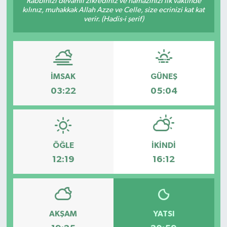
Rabbinizi devamlı zikrediniz ve namazınızı ilk vaktinde
kılınız, muhakkak Allah Azze ve Celle, size ecrinizi kat kat
Karabük
verir. (Hadis-i şerif)
Spor
Ulusal
İMSAK
GÜNEŞ
03:22
05:04
ÖĞLE
İKINDI
12:19
16:12
AKŞAM
YATSI