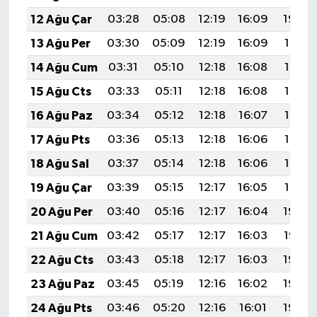
12 Ağu Çar
03:28
05:08
12:19
16:09
19:20
13 Ağu Per
03:30
05:09
12:19
16:09
19:19
14 Ağu Cum
03:31
05:10
12:18
16:08
19:17
15 Ağu Cts
03:33
05:11
12:18
16:08
19:16
16 Ağu Paz
03:34
05:12
12:18
16:07
19:14
17 Ağu Pts
03:36
05:13
12:18
16:06
19:13
18 Ağu Sal
03:37
05:14
12:18
16:06
19:12
19 Ağu Çar
03:39
05:15
12:17
16:05
19:10
20 Ağu Per
03:40
05:16
12:17
16:04
19:09
21 Ağu Cum
03:42
05:17
12:17
16:03
19:07
22 Ağu Cts
03:43
05:18
12:17
16:03
19:06
23 Ağu Paz
03:45
05:19
12:16
16:02
19:04
24 Ağu Pts
03:46
05:20
12:16
16:01
19:03