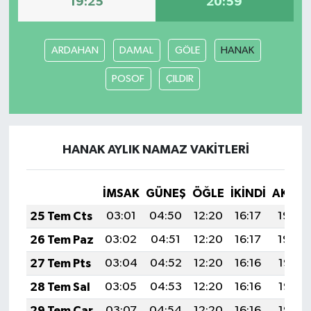
19:25
20:59
ARDAHAN
DAMAL
GÖLE
HANAK
POSOF
ÇILDIR
HANAK AYLIK NAMAZ VAKITLERI
İMSAK
GÜNEŞ
ÖĞLE
İKINDI
AKŞA
25 Tem Cts
03:01
04:50
12:20
16:17
19:40
26 Tem Paz
03:02
04:51
12:20
16:17
19:39
27 Tem Pts
03:04
04:52
12:20
16:16
19:38
28 Tem Sal
03:05
04:53
12:20
16:16
19:37
29 Tem Çar
03:07
04:54
12:20
16:16
19:37