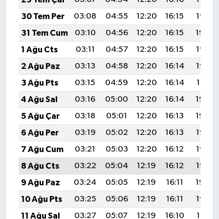
30 Tem Per
03:08
04:55
12:20
16:15
19:35
31 Tem Cum
03:10
04:56
12:20
16:15
19:34
1 Ağu Cts
03:11
04:57
12:20
16:15
19:33
2 Ağu Paz
03:13
04:58
12:20
16:14
19:32
3 Ağu Pts
03:15
04:59
12:20
16:14
19:31
4 Ağu Sal
03:16
05:00
12:20
16:14
19:30
5 Ağu Çar
03:18
05:01
12:20
16:13
19:29
6 Ağu Per
03:19
05:02
12:20
16:13
19:28
7 Ağu Cum
03:21
05:03
12:20
16:12
19:26
8 Ağu Cts
03:22
05:04
12:19
16:12
19:25
9 Ağu Paz
03:24
05:05
12:19
16:11
19:24
10 Ağu Pts
03:25
05:06
12:19
16:11
19:23
11 Ağu Sal
03:27
05:07
12:19
16:10
19:21