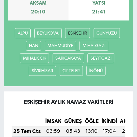
AKŞAM
YATSI
20:10
21:41
ALPU
BEYLİKOVA
ESKİŞEHİR
GÜNYÜZÜ
HAN
MAHMUDİYE
MİHALGAZİ
MİHALIÇÇIK
SARICAKAYA
SEYİTGAZİ
SİVRİHİSAR
ÇİFTELER
İNÖNÜ
ESKİŞEHİR AYLIK NAMAZ VAKITLERI
İMSAK
GÜNEŞ
ÖĞLE
İKINDI
AKŞA
25 Tem Cts
03:59
05:43
13:10
17:04
20:26