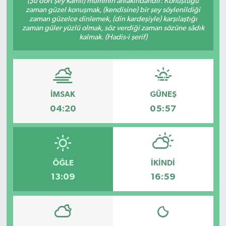
(Şu dört şey kâmil) müminin ahlâkındandır: Konuştuğu
zaman güzel konuşmak, (kendisine) bir şey söylenildiği
Karabük
zaman güzelce dinlemek, (din kardeşiyle) karşılaştığı
zaman güler yüzlü olmak, söz verdiği zaman sözüne sâdık
kalmak. (Hadis-i şerif)
Spor
Ulusal
İMSAK
GÜNEŞ
04:20
05:57
ÖĞLE
İKINDI
13:09
16:59