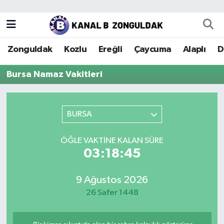
Zonguldak
Zonguldak Nöbetçi Eczaneler
Zonguldak
Kozlu
Ereğli
Çaycuma
Alaplı
D
Kozlu
Zonguldak Hava Durumu
Bursa Namaz Vakitleri
Ereğli
Zonguldak Trafik Yoğunluk Haritası
Çaycuma
Puan Durumu ve Fikstür
BURSA
Alaplı
Tüm Manşetler
ÖĞLE VAKTINE KALAN SÜRE
03:18:45
Devrek
Son Dakika Haberleri
9 Ağustos 2026
Gökçebey
Haber Arşivi
26 Safer 1448
Bartın