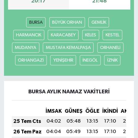
20:17
21:48
BURSA
BÜYÜK ORHAN
GEMLİK
HARMANCIK
KARACABEY
KELES
KESTEL
MUDANYA
MUSTAFA KEMALPAŞA
ORHANELİ
ORHANGAZİ
YENİŞEHİR
İNEGÖL
İZNİK
BURSA AYLIK NAMAZ VAKITLERI
İMSAK
GÜNEŞ
ÖĞLE
İKINDI
AKŞA
25 Tem Cts
04:02
05:48
13:15
17:10
20:33
26 Tem Paz
04:04
05:49
13:15
17:10
20:32