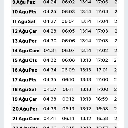
9 Ağu Paz
04:24
06:02
13:14
17:05
20:17
10 Ağu Pts
04:25
06:03
13:14
17:04
20:16
11 Ağu Sal
04:27
06:04
13:14
17:04
20:14
12 Ağu Çar
04:28
06:05
13:14
17:03
20:13
13 Ağu Per
04:30
06:06
13:14
17:03
20:12
14 Ağu Cum
04:31
06:07
13:14
17:02
20:10
15 Ağu Cts
04:32
06:08
13:13
17:02
20:09
16 Ağu Paz
04:34
06:09
13:13
17:01
20:08
17 Ağu Pts
04:35
06:10
13:13
17:00
20:06
18 Ağu Sal
04:37
06:11
13:13
17:00
20:05
19 Ağu Çar
04:38
06:12
13:13
16:59
20:03
20 Ağu Per
04:39
06:13
13:12
16:58
20:02
21 Ağu Cum
04:41
06:14
13:12
16:58
20:01