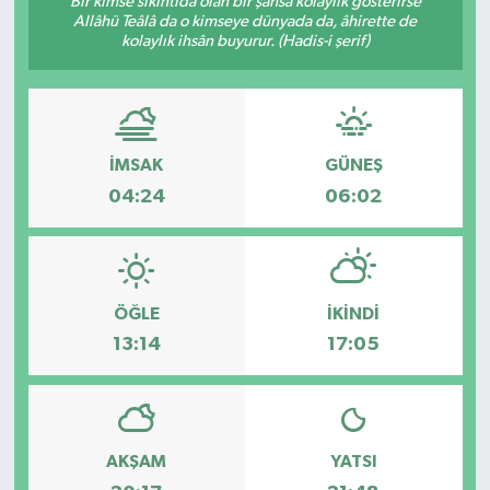
Bir kimse sıkıntıda olan bir şahsa kolaylık gösterirse
Allâhü Teâlâ da o kimseye dünyada da, âhirette de
Karabük
kolaylık ihsân buyurur. (Hadis-i şerif)
Spor
Ulusal
İMSAK
GÜNEŞ
04:24
06:02
ÖĞLE
İKINDI
13:14
17:05
AKŞAM
YATSI