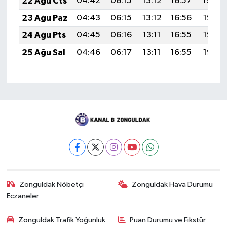
22 Ağu Cts
04:42
06:15
13:12
16:57
19:59
23 Ağu Paz
04:43
06:15
13:12
16:56
19:58
24 Ağu Pts
04:45
06:16
13:11
16:55
19:56
25 Ağu Sal
04:46
06:17
13:11
16:55
19:55
Zonguldak Nöbetçi
Zonguldak Hava Durumu
Eczaneler
Zonguldak Trafik Yoğunluk
Puan Durumu ve Fikstür