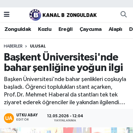
Zonguldak
Zonguldak Nöbetçi Eczaneler
Zonguldak
Kozlu
Ereğli
Çaycuma
Alaplı
D
Kozlu
Zonguldak Hava Durumu
HABERLER
ULUSAL
Ereğli
Zonguldak Trafik Yoğunluk Haritası
Başkent Üniversitesi'nde
bahar şenliğine yoğun ilgi
Çaycuma
Puan Durumu ve Fikstür
Başken Üniversitesi'nde bahar şenlikleri coşkuyla
Alaplı
Tüm Manşetler
başladı. Öğrenci toplulukları stant açarken,
Prof.Dr. Mehmet Haberal da stantları tek tek
Devrek
Son Dakika Haberleri
ziyaret ederek öğrenciler ile yakından ilgilendi...
Gökçebey
Haber Arşivi
UTKU ABAY
12.05.2026 - 12:04
EDITÖR
YAYINLANMA
Bartın