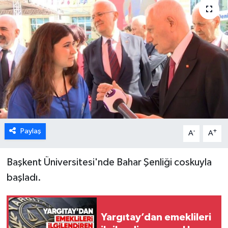
Karabük
Spor
Ulusal
Paylaş
-
+
A
A
Başkent Üniversitesi'nde Bahar Şenliği coskuyla
başladı.
Yargıtay’dan emeklileri