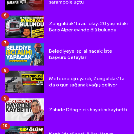
şarampole uçtu
6
Zonguldak'ta acı olay: 20 yaşındaki
Barış Alper evinde ölü bulundu
7
Belediyeye işçi alınacak: İşte
başvuru detayları
8
Meteoroloji uyardı, Zonguldak'ta
da o gün sağanak yağış geliyor
9
Zahide Döngelcik hayatını kaybetti
10