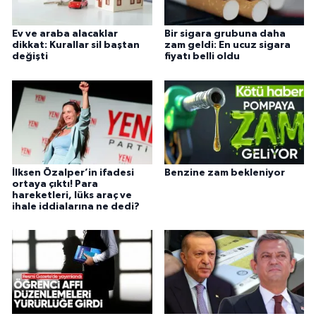
Ev ve araba alacaklar
Bir sigara grubuna daha
dikkat: Kurallar sil baştan
zam geldi: En ucuz sigara
değişti
fiyatı belli oldu
İlksen Özalper’in ifadesi
Benzine zam bekleniyor
ortaya çıktı! Para
hareketleri, lüks araç ve
ihale iddialarına ne dedi?