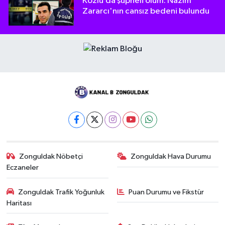
Kozlu’da şüpheli ölüm: Nazım
Zararcı'nın cansız bedeni bulundu
Zonguldak Nöbetçi
Zonguldak Hava Durumu
Eczaneler
Zonguldak Trafik Yoğunluk
Puan Durumu ve Fikstür
Haritası