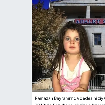
Karabük
Spor
Ulusal
Ramazan Bayramı’nda dedesini ziya