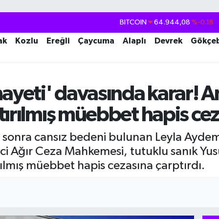
BITCOIN
64.944,08
%-0.18
DOLAR
47,7436
%0.18
ak
Kozlu
Ereğli
Çaycuma
Alaplı
Devrek
Gökçe
EURO
55,2510
%0.32
STERLİN
64,4811
%0.38
GRAM ALTIN
6660.55
%0.03
nayeti' davasında karar! 
BİST100
13.779
%-14
tırılmış müebbet hapis cez
sonra cansız bedeni bulunan Leyla Aydemir
ci Ağır Ceza Mahkemesi, tutuklu sanık Yus
ılmış müebbet hapis cezasına çarptırdı.