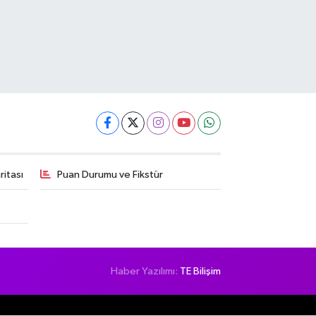
itası
Puan Durumu ve Fikstür
Haber Yazılımı:
TE Bilişim