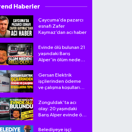
rend Haberler
Çaycuma’da pazarcı
esnafı Zafer
Kaymaz’dan acı haber
Evinde ölü bulunan 21
yaşındaki Barış
Alper'in ölüm nedeni
belli oldu
Gersan Elektrik
işçilerinden ödeme
ve çalışma koşullarına
tepki
Zonguldak'ta acı
olay: 20 yaşındaki
Barış Alper evinde ölü
bulundu
Belediyeye işçi