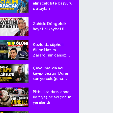
alınacak: İşte başvuru
detayları
Zahide Döngelcik
hayatını kaybetti
Kozlu’da şüpheli
ölüm: Nazım
Zararcı'nın cansız
bedeni bulundu
Çaycuma'da acı
kayıp: Sezgin Duran
son yolculuğuna
uğurlanıyor
Pitbull saldırısı anne
ile 5 yaşındaki çocuk
yaralandı