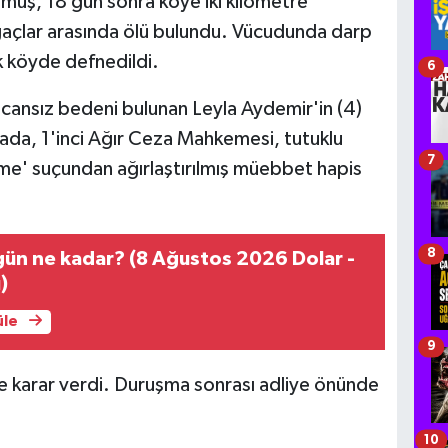
uş, 18 gün sonra köye iki kilometre
açlar arasında ölü bulundu. Vücudunda darp
k köyde defnedildi.
6
cansız bedeni bulunan Leyla Aydemir'in (4)
ada, 1'inci Ağır Ceza Mahkemesi, tutuklu
7
rme' suçundan ağırlaştırılmış müebbet hapis
8
ün ne kadar? (8 Ağustos 2026 Dolar -
)
üle
9
e karar verdi. Duruşma sonrası adliye önünde
10