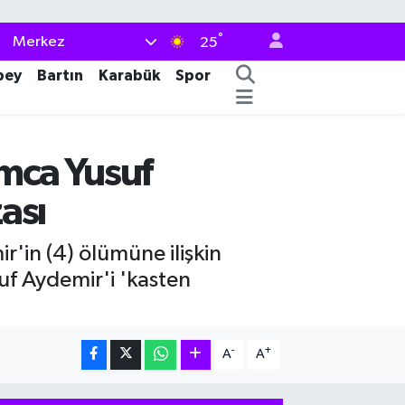
°
Merkez
25
bey
Bartın
Karabük
Spor
Amca Yusuf
ası
'in (4) ölümüne ilişkin
uf Aydemir'i 'kasten
-
+
A
A