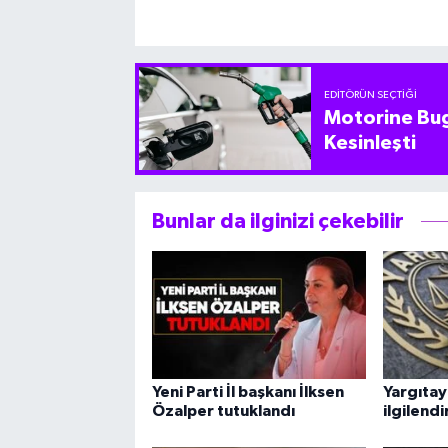
EDITÖRÜN SEÇTIĞI
Motorine Bug
Kesinleşti
Bunlar da ilginizi çekebilir
Yeni Parti İl başkanı İlksen
Yargıtay
Özalper tutuklandı
ilgilend