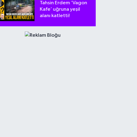
Tahsin Erdem ‘Vagon
Kafe’ uğruna yeşil
alanı katletti!