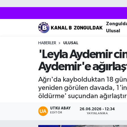
Zonguldak
Zonguldak Nöbetçi Eczaneler
Zonguld
Ulusal
Kozlu
Zonguldak Hava Durumu
HABERLER
ULUSAL
Ereğli
Zonguldak Trafik Yoğunluk Haritası
'Leyla Aydemir ci
Aydemir'e ağırlaş
Çaycuma
Puan Durumu ve Fikstür
Ağrı'da kaybolduktan 18 gün 
Alaplı
Tüm Manşetler
yeniden görülen davada, 1'in
Devrek
Son Dakika Haberleri
öldürme' suçundan ağırlaştır
Gökçebey
Haber Arşivi
UTKU ABAY
26.06.2026 - 12:34
EDITÖR
YAYINLANMA
Bartın