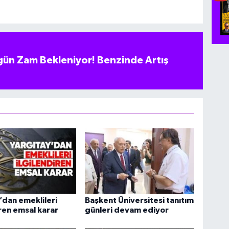
ün Zam Bekleniyor! Benzinde Artış
’dan emeklileri
Başkent Üniversitesi tanıtım
iren emsal karar
günleri devam ediyor