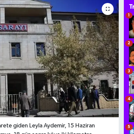
T
1
2
3
4
rete giden Leyla Aydemir, 15 Haziran
5