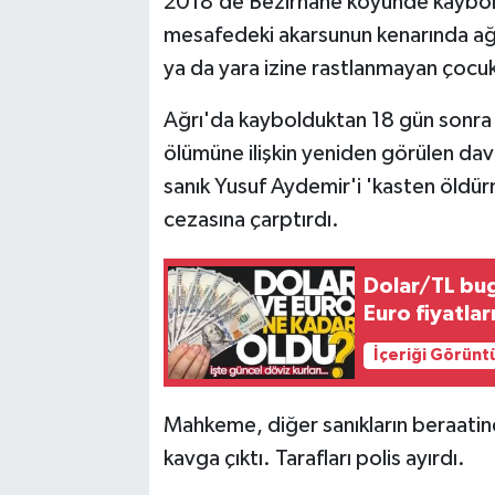
2018’de Bezirhane köyünde kaybolm
mesafedeki akarsunun kenarında ağ
ya da yara izine rastlanmayan çocu
Ağrı'da kaybolduktan 18 gün sonra 
ölümüne ilişkin yeniden görülen dav
sanık Yusuf Aydemir'i 'kasten öldü
cezasına çarptırdı.
Dolar/TL bug
Euro fiyatları
İçeriği Görünt
Mahkeme, diğer sanıkların beraatin
kavga çıktı. Tarafları polis ayırdı.