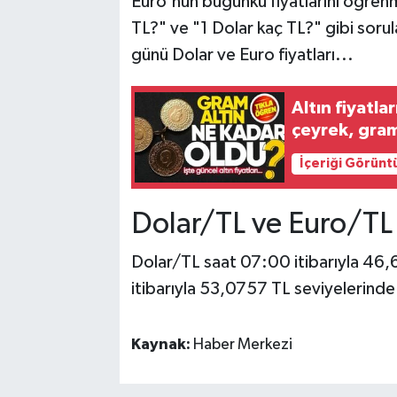
Euro'nun bugünkü fiyatlarını öğren
TL?" ve "1 Dolar kaç TL?" gibi soru
günü Dolar ve Euro fiyatları...
Altın fiyatla
çeyrek, gram 
İçeriği Görünt
Dolar/TL ve Euro/TL
Dolar/TL saat 07:00 itibarıyla 46
itibarıyla 53,0757 TL seviyelerinde
Kaynak:
Haber Merkezi