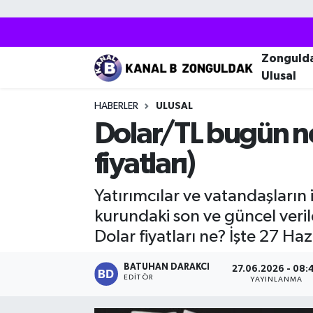
Zonguldak
Zonguldak Nöbetçi Eczaneler
Zonguld
Ulusal
Kozlu
Zonguldak Hava Durumu
HABERLER
ULUSAL
Ereğli
Zonguldak Trafik Yoğunluk Haritası
Dolar/TL bugün ne
fiyatları)
Çaycuma
Puan Durumu ve Fikstür
Yatırımcılar ve vatandaşların 
Alaplı
Tüm Manşetler
kurundaki son ve güncel verile
Devrek
Son Dakika Haberleri
Dolar fiyatları ne? İşte 27 Ha
Gökçebey
Haber Arşivi
BATUHAN DARAKCI
27.06.2026 - 08:
EDITÖR
YAYINLANMA
Bartın