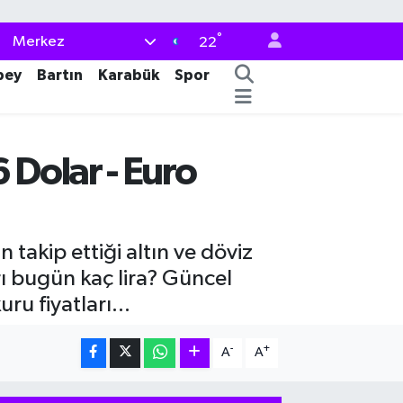
°
Merkez
22
bey
Bartın
Karabük
Spor
 Dolar - Euro
 takip ettiği altın ve döviz
arı bugün kaç lira? Güncel
ru fiyatları...
-
+
A
A