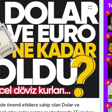
T
1
2
3
4
nde önemli etkilere sahip olan
Dolar
ve
5