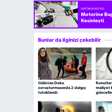
EDITÖRÜN SEÇTIĞI
Motorine Bug
Kesinleşti
Bunlar da ilginizi çekebilir
Gülistan Doku
Konutla
soruşturmasında 2 dalgıç
maliyet 
tutuklandı
güncelle