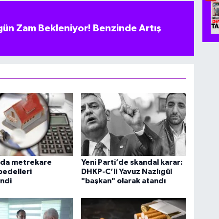
ün Zam Bekleniyor! Benzinde Artış
rda metrekare
Yeni Parti’de skandal karar:
bedelleri
DHKP-C’li Yavuz Nazlıgül
ndi
"başkan" olarak atandı