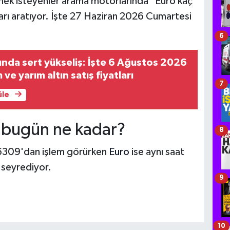
mek isteyenler arama motorlarında "Euro kaç
ları aratıyor. İşte 27 Haziran 2026 Cumartesi
6
rında sert yükseliş: İşte 6 Ağustos 2026
ve yarım altın satış fiyatları
7
üle
 bugün ne kadar?
8
,6309'dan işlem görürken
Euro
ise aynı saat
 seyrediyor.
9
10