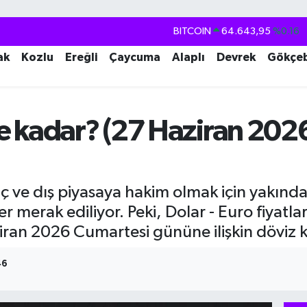
BITCOIN
64.643,95
%0.16
DOLAR
47,6704
%0
ak
Kozlu
Ereğli
Çaycuma
Alaplı
Devrek
Gökçe
EURO
55,0406
%-0.08
STERLİN
64,2143
%0
GRAM ALTIN
6500.87
%0.12
 kadar? (27 Haziran 2026
BİST100
13.799
%70
iç ve dış piyasaya hakim olmak için yakından
r merak ediliyor. Peki, Dolar - Euro fiyatl
ziran 2026 Cumartesi gününe ilişkin döviz ku
46