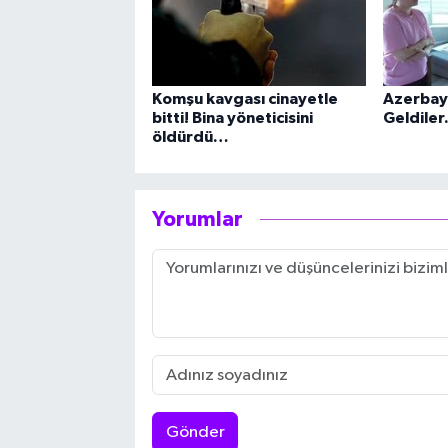
Komşu kavgası cinayetle
Azerbay
bitti! Bina yöneticisini
Geldiler.
öldürdü…
Yorumlar
Gönder