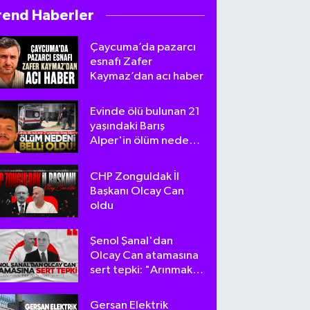
rend Haberler
Çaycuma’da pazarcı
esnafı Zafer
Kaymaz’dan acı haber
Evinde ölü bulunan 21
yaşındaki Barış
Alper'in ölüm nedeni
belli oldu
CHP Zonguldak İl
Başkanı Olcay Can
oldu
Şenol Şanal'dan
Olcay Can atamasına
sert tepki: "Arınmak
tam da bu olsa
gerek!"
Gersan Elektrik