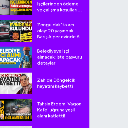
işçilerinden ödeme
ve çalışma koşullarına
tepki
Zonguldak'ta acı
olay: 20 yaşındaki
Barış Alper evinde ölü
bulundu
Belediyeye işçi
alınacak: İşte başvuru
detayları
Zahide Döngelcik
hayatını kaybetti
Tahsin Erdem ‘Vagon
Kafe’ uğruna yeşil
alanı katletti!