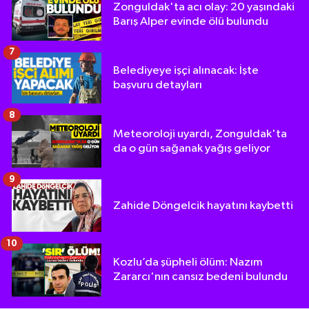
Zonguldak'ta acı olay: 20 yaşındaki
Barış Alper evinde ölü bulundu
7
Belediyeye işçi alınacak: İşte
başvuru detayları
8
Meteoroloji uyardı, Zonguldak'ta
da o gün sağanak yağış geliyor
9
Zahide Döngelcik hayatını kaybetti
10
Kozlu’da şüpheli ölüm: Nazım
Zararcı'nın cansız bedeni bulundu