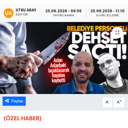
Karabük
UTKU ABAY
25.06.2026 - 09:56
25.06.2026 - 11:10
EDITÖR
YAYINLANMA
GÜNCELLEME
Spor
Ulusal
Paylaş
-
+
A
A
(ÖZEL HABER)