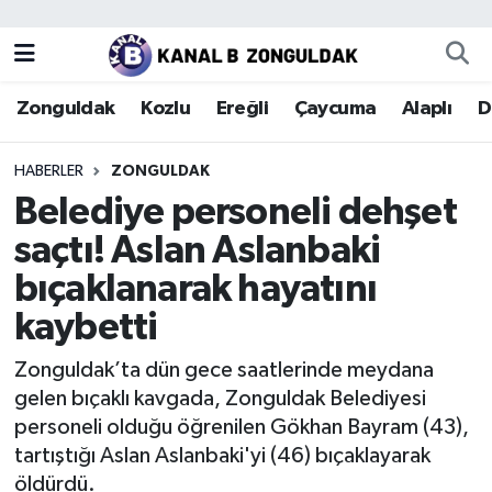
Zonguldak
Zonguldak Nöbetçi Eczaneler
Zonguldak
Kozlu
Ereğli
Çaycuma
Alaplı
D
Kozlu
Zonguldak Hava Durumu
HABERLER
ZONGULDAK
Ereğli
Zonguldak Trafik Yoğunluk Haritası
Belediye personeli dehşet
saçtı! Aslan Aslanbaki
Çaycuma
Puan Durumu ve Fikstür
bıçaklanarak hayatını
Alaplı
Tüm Manşetler
kaybetti
Devrek
Son Dakika Haberleri
Zonguldak’ta dün gece saatlerinde meydana
gelen bıçaklı kavgada, Zonguldak Belediyesi
Gökçebey
Haber Arşivi
personeli olduğu öğrenilen Gökhan Bayram (43),
tartıştığı Aslan Aslanbaki'yi (46) bıçaklayarak
Bartın
öldürdü.