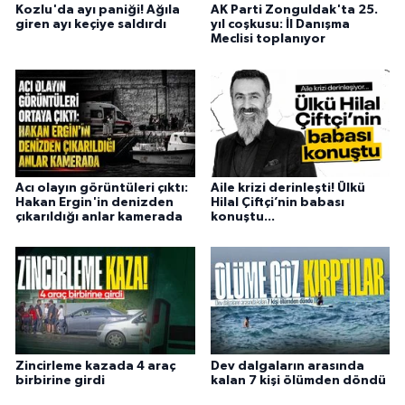
Kozlu'da ayı paniği! Ağıla
AK Parti Zonguldak'ta 25.
giren ayı keçiye saldırdı
yıl coşkusu: İl Danışma
Meclisi toplanıyor
Acı olayın görüntüleri çıktı:
Aile krizi derinleşti! Ülkü
Hakan Ergin'in denizden
Hilal Çiftçi’nin babası
çıkarıldığı anlar kamerada
konuştu...
Zincirleme kazada 4 araç
Dev dalgaların arasında
birbirine girdi
kalan 7 kişi ölümden döndü