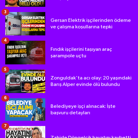
3
Gersan Elektrik işçilerinden ödeme
ve çalışma koşullarına tepki
4
Fındık işçilerini taşıyan araç
şarampole uçtu
5
Zonguldak'ta acı olay: 20 yaşındaki
Barış Alper evinde ölü bulundu
6
Belediyeye işçi alınacak: İşte
başvuru detayları
7
Zahide Döngelcik hayatını kaybetti