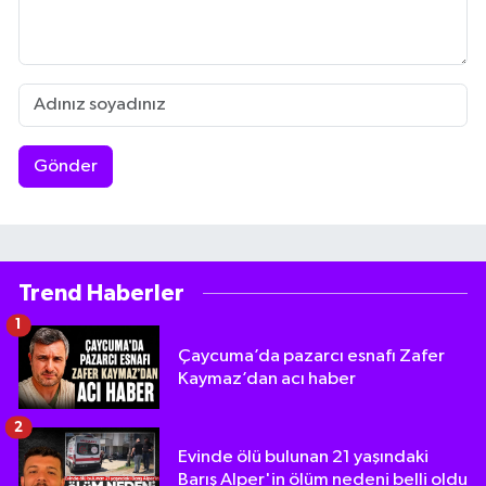
Gönder
Trend Haberler
1
Çaycuma’da pazarcı esnafı Zafer
Kaymaz’dan acı haber
2
Evinde ölü bulunan 21 yaşındaki
Barış Alper'in ölüm nedeni belli oldu