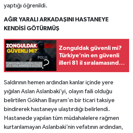
yaptığı öğrenildi.
AĞIR YARALI ARKADAŞINI HASTANEYE
KENDİSİ GÖTÜRMÜŞ
Zonguldak güvenli mi?
Türkiye’nin en güvenli
illeri 81 il sıralamasında
kaçıncı?
Saldırının hemen ardından kanlar içinde yere
yığılan Aslan Aslanbaki’yi, olayın faili olduğu
belirtilen Gökhan Bayram’ın bir ticari taksiye
bindirerek hastaneye ulaştırdığı belirlendi.
Hastanede yapılan tüm müdahalelere rağmen
kurtarılamayan Aslanbaki’nin vefatının ardından,