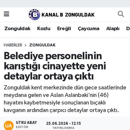
Zonguldak
Zonguldak Nöbetçi Eczaneler
Zonguldak
Kozlu
Ereğli
Çaycuma
Alaplı
D
Kozlu
Zonguldak Hava Durumu
HABERLER
ZONGULDAK
Ereğli
Zonguldak Trafik Yoğunluk Haritası
Belediye personelinin
karıştığı cinayette yeni
Çaycuma
Puan Durumu ve Fikstür
detaylar ortaya çıktı
Alaplı
Tüm Manşetler
Zonguldak kent merkezinde dün gece saatlerinde
meydana gelen ve Aslan Aslanbaki’nin (46)
Devrek
Son Dakika Haberleri
hayatını kaybetmesiyle sonuçlanan bıçaklı
kavganın ardından çarpıcı detaylar ortaya çıktı.
Gökçebey
Haber Arşivi
UTKU ABAY
25.06.2026 - 12:15
Bartın
EDITÖR
YAYINLANMA