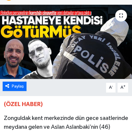
Karabük
Spor
Ulusal
Paylaş
-
+
A
A
(ÖZEL HABER)
Zonguldak kent merkezinde dün gece saatlerinde
meydana gelen ve Aslan Aslanbaki’nin (46)