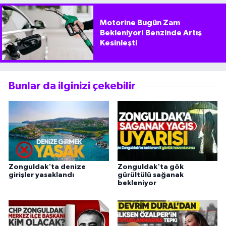
Motorine Bugün Zam
Bekleniyor! Benzinde Artış
Kesinleşti
Bunlar da ilginizi çekebilir
Zonguldak'ta denize
Zonguldak'ta gök
girişler yasaklandı
gürültülü sağanak
bekleniyor