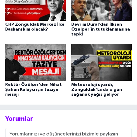
CHP Zonguldak Merkez İlçe
Devrim Dural’dan İlksen
Başkanı kim olacak?
Özalper’in tutuklanmasına
tepki
Rektör Özölçer'den Nihat
Meteoroloji uyardı,
Şahan Kalaycı için taziye
Zonguldak'ta da o gün
mesajı
sağanak yağış geliyor
Yorumlar