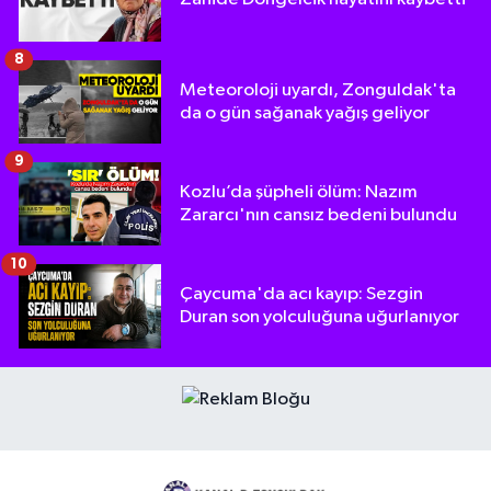
8
Meteoroloji uyardı, Zonguldak'ta
da o gün sağanak yağış geliyor
9
Kozlu’da şüpheli ölüm: Nazım
Zararcı'nın cansız bedeni bulundu
10
Çaycuma'da acı kayıp: Sezgin
Duran son yolculuğuna uğurlanıyor