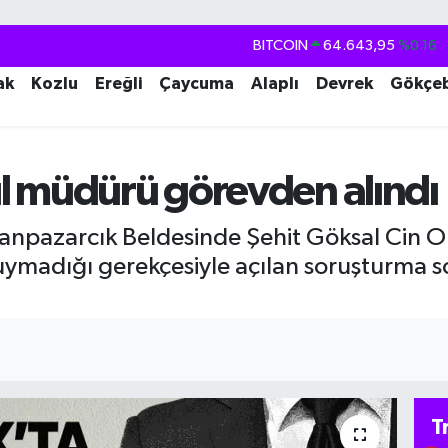
BITCOIN
64.643,95
%0.16
DOLAR
47,6704
%0
ak
Kozlu
Ereğli
Çaycuma
Alaplı
Devrek
Gökçe
EURO
55,0406
%-0.08
STERLİN
64,2143
%0
l müdürü görevden alındı
GRAM ALTIN
6500.87
%0.12
BİST100
13.799
%70
anpazarcık Beldesinde Şehit Göksal Cin 
uymadığı gerekçesiyle açılan soruşturma s
T