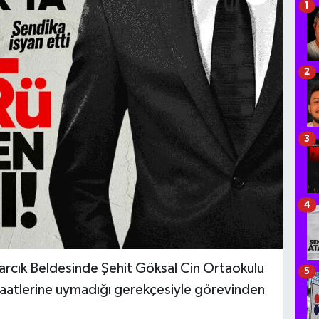
1
2
3
4
rcık Beldesinde Şehit Göksal Cin Ortaokulu
5
aatlerine uymadığı gerekçesiyle görevinden