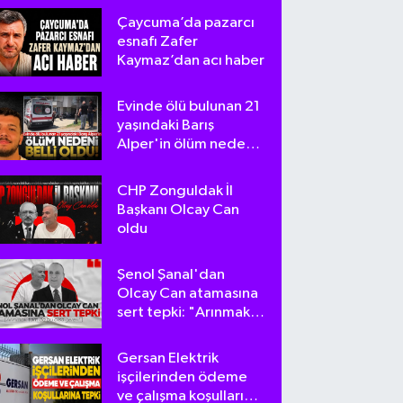
Çaycuma’da pazarcı
esnafı Zafer
Kaymaz’dan acı haber
Evinde ölü bulunan 21
yaşındaki Barış
Alper'in ölüm nedeni
belli oldu
CHP Zonguldak İl
Başkanı Olcay Can
oldu
Şenol Şanal'dan
Olcay Can atamasına
sert tepki: "Arınmak
tam da bu olsa
gerek!"
Gersan Elektrik
işçilerinden ödeme
ve çalışma koşullarına