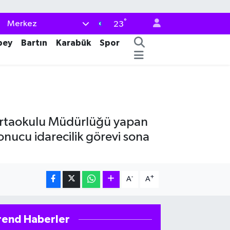
°
Merkez
23
bey
Bartın
Karabük
Spor
Ortaokulu Müdürlüğü yapan
onucu idarecilik görevi sona
-
+
A
A
rend Haberler