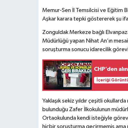
Memur-Sen İl Temsilcisi ve Eğitim
Aşkar karara tepki göstererek şu if
Zonguldak Merkeze bağlı Elvanpaza
Müdürlüğü yapan Nihat An’ın mesai 
soruşturma sonucu idarecilik görevi 
CHP’den alın
İçeriği Görünt
Yaklaşık sekiz yıldır çeşitli okulla
bulunduğu Zafer İlkokulunun müdür
Ortaokulunda kendi isteğiyle görev a
hiçbir soruşturma geçirmemiş ama n