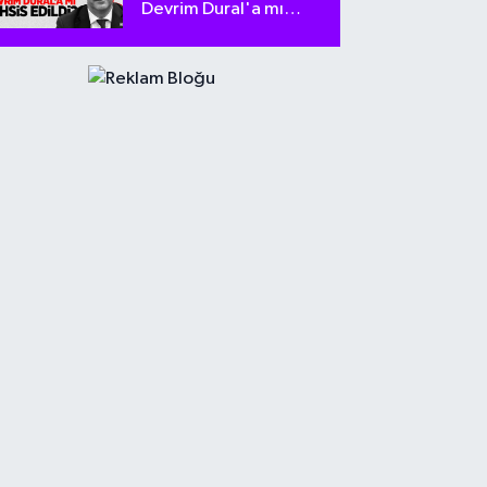
Devrim Dural'a mı
tahsis edildi?