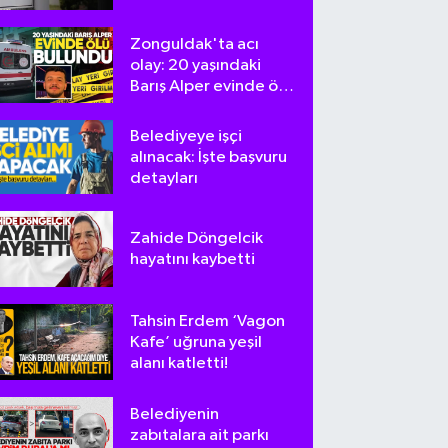
tepki
Zonguldak'ta acı
olay: 20 yaşındaki
Barış Alper evinde ölü
bulundu
Belediyeye işçi
alınacak: İşte başvuru
detayları
Zahide Döngelcik
hayatını kaybetti
Tahsin Erdem ‘Vagon
Kafe’ uğruna yeşil
alanı katletti!
Belediyenin
zabıtalara ait parkı