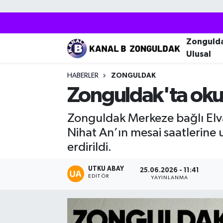
Zonguldak
Zonguldak Nöbetçi Eczaneler
Zonguld
Ulusal
Kozlu
Zonguldak Hava Durumu
HABERLER
ZONGULDAK
Ereğli
Zonguldak Trafik Yoğunluk Haritası
Zonguldak'ta oku
Çaycuma
Puan Durumu ve Fikstür
Zonguldak Merkeze bağlı Elv
Nihat An’ın mesai saatlerine 
Alaplı
Tüm Manşetler
erdirildi.
Devrek
Son Dakika Haberleri
UTKU ABAY
25.06.2026 - 11:41
EDITÖR
YAYINLANMA
Gökçebey
Haber Arşivi
Bartın