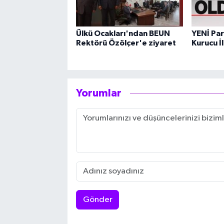
Ülkü Ocakları'ndan BEUN
YENİ Par
Rektörü Özölçer'e ziyaret
Kurucu İl
Yorumlar
Gönder