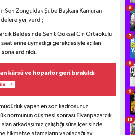
6
 Bir-Sen Zonguldak Şube Başkanı Kamuran
adelere yer verdi;
rcık Beldesinde Şehit Göksal Cin Ortaokulu
7
saatlerine uymadığı gerekçesiyle açılan
sona erdirildi.
8
an kürsü ve hoparlör geri bırakıldı
üle
9
rda müdürlük yapan en son kadrosunun
lük normunun düşmesi sonrası Elvanpazarcık
10
lan arkadaşımız çalıştığı süre içerisinde
e hikmetse atamaların yapılacağı ay