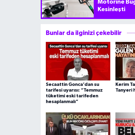
Motorine Bug
Kesinleşti
Bunlar da ilginizi çekebilir
Secaattin Gonca’dan su
Kerim Ta
tarifesi uyarısı: “Temmuz
Tanyeri 
tüketimi eski tarifeden
hesaplanmalı”