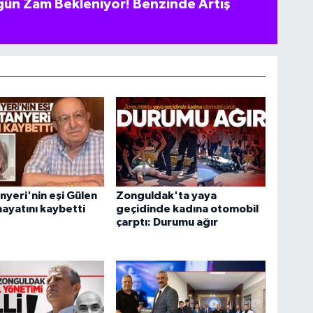
ün Zam Bekleniyor! Benzinde Artış
nyeri'nin eşi Gülen
Zonguldak'ta yaya
hayatını kaybetti
geçidinde kadına otomobil
çarptı: Durumu ağır