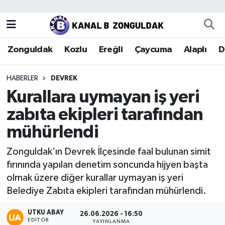
Zonguldak
Zonguldak Nöbetçi Eczaneler
Zonguldak
Kozlu
Ereğli
Çaycuma
Alaplı
D
Kozlu
Zonguldak Hava Durumu
HABERLER
DEVREK
Ereğli
Zonguldak Trafik Yoğunluk Haritası
Kurallara uymayan iş yeri
zabıta ekipleri tarafından
Çaycuma
Puan Durumu ve Fikstür
mühürlendi
Alaplı
Tüm Manşetler
Zonguldak’ın Devrek İlçesinde faal bulunan simit
fırınında yapılan denetim soncunda hijyen başta
Devrek
Son Dakika Haberleri
olmak üzere diğer kurallar uymayan iş yeri
Belediye Zabıta ekipleri tarafından mühürlendi.
Gökçebey
Haber Arşivi
UTKU ABAY
26.06.2026 - 16:50
Bartın
EDITÖR
YAYINLANMA