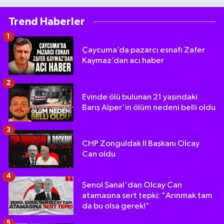
Trend Haberler
1
Çaycuma’da pazarcı esnafı Zafer
Kaymaz’dan acı haber
2
Evinde ölü bulunan 21 yaşındaki
Barış Alper'in ölüm nedeni belli oldu
3
CHP Zonguldak İl Başkanı Olcay
Can oldu
4
Şenol Şanal'dan Olcay Can
atamasına sert tepki: "Arınmak tam
da bu olsa gerek!"
5