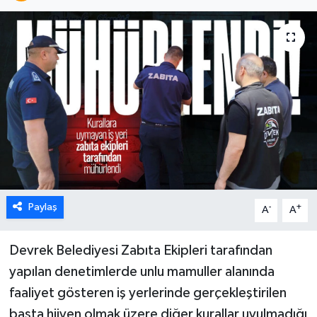
Karabük
Spor
Ulusal
Paylaş
-
+
A
A
Devrek Belediyesi Zabıta Ekipleri tarafından
yapılan denetimlerde unlu mamuller alanında
faaliyet gösteren iş yerlerinde gerçekleştirilen
başta hijyen olmak üzere diğer kurallar uyulmadığı