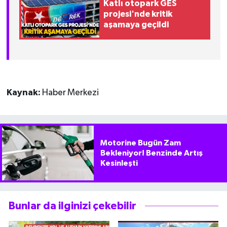
Katlı otopark GES
projesi'nde kritik
aşamaya geçildi
Kaynak:
Haber Merkezi
Motorine Bugün Zam
Bekleniyor! Benzinde Artış
Kesinleşti
Bunlar da ilginizi çekebilir