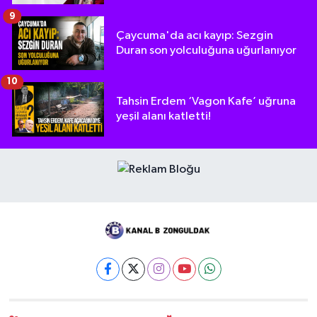
9
Çaycuma'da acı kayıp: Sezgin
Duran son yolculuğuna uğurlanıyor
10
Tahsin Erdem ‘Vagon Kafe’ uğruna
yeşil alanı katletti!