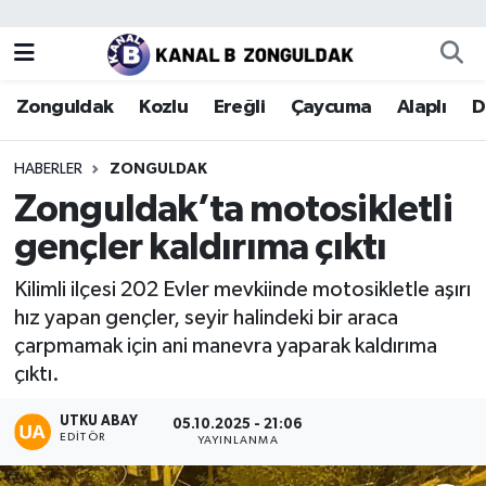
Zonguldak
Zonguldak Nöbetçi Eczaneler
Zonguldak
Kozlu
Ereğli
Çaycuma
Alaplı
D
Kozlu
Zonguldak Hava Durumu
HABERLER
ZONGULDAK
Ereğli
Zonguldak Trafik Yoğunluk Haritası
Zonguldak’ta motosikletli
gençler kaldırıma çıktı
Çaycuma
Puan Durumu ve Fikstür
Kilimli ilçesi 202 Evler mevkiinde motosikletle aşırı
Alaplı
Tüm Manşetler
hız yapan gençler, seyir halindeki bir araca
çarpmamak için ani manevra yaparak kaldırıma
Devrek
Son Dakika Haberleri
çıktı.
Gökçebey
Haber Arşivi
UTKU ABAY
05.10.2025 - 21:06
EDITÖR
YAYINLANMA
Bartın