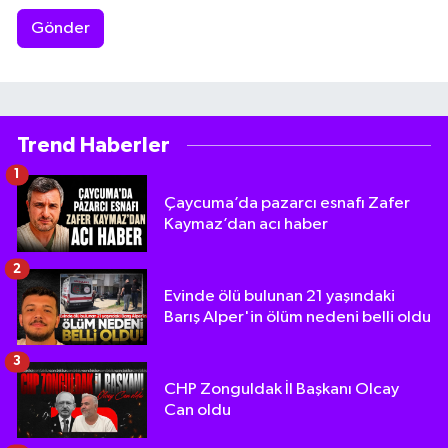
Gönder
Trend Haberler
1
Çaycuma’da pazarcı esnafı Zafer
Kaymaz’dan acı haber
2
Evinde ölü bulunan 21 yaşındaki
Barış Alper'in ölüm nedeni belli oldu
3
CHP Zonguldak İl Başkanı Olcay
Can oldu