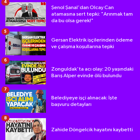
4
Şenol Şanal'dan Olcay Can
atamasına sert tepki: "Arınmak tam
da bu olsa gerek!"
5
Gersan Elektrik işçilerinden ödeme
ve çalışma koşullarına tepki
6
Zonguldak'ta acı olay: 20 yaşındaki
Barış Alper evinde ölü bulundu
7
Belediyeye işçi alınacak: İşte
başvuru detayları
8
Zahide Döngelcik hayatını kaybetti