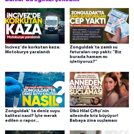
İncivez'de korkutan kaza:
Zonguldak'ta zamlı su
Motokurye yaralandı
faturaları cep yaktı: "Biz
burada hamam mı
işletiyoruz?"
Zonguldak’ ta deniz suyu
Ülkü Hilal Çiftçi'nin
kalitesi nasıl? İşte merak
ailesinde kriz büyüyor!
edilen o rapor...
Babaya zina suçlaması