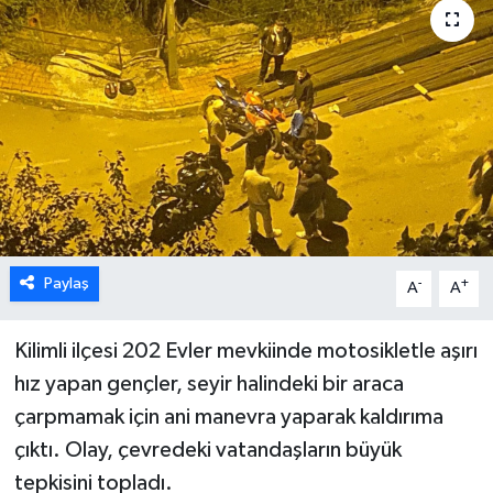
Karabük
Spor
Ulusal
Paylaş
-
+
A
A
Kilimli ilçesi 202 Evler mevkiinde motosikletle aşırı
hız yapan gençler, seyir halindeki bir araca
çarpmamak için ani manevra yaparak kaldırıma
çıktı. Olay, çevredeki vatandaşların büyük
tepkisini topladı.