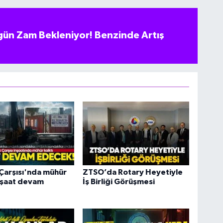
ün Zam Bekleniyor! Benzinde Artış
Çarşısı'nda mühür
ZTSO’da Rotary Heyetiyle
İnşaat devam
İş Birliği Görüşmesi