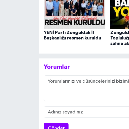
YENİ Parti Zonguldak İl
Zonguld
Başkanlığı resmen kuruldu
Topluluğ
sahne al
Yorumlar
Gönder