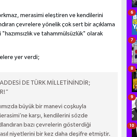
6
kmaz, merasimi eleştiren ve kendilerini
ıran çevrelere yönelik çok sert bir açıklama
i "hazımsızlık ve tahammülsüzlük" olarak
7
elere yer verdi;
8
DDESİ DE TÜRK MİLLETİNİNDİR;
R!”
9
ımızda büyük bir manevi coşkuyla
Merasimi’ne karşı, kendilerini sözde
landıran bazı çevrelerin gösterdiği
10
sıl niyetlerini bir kez daha deşifre etmiştir.