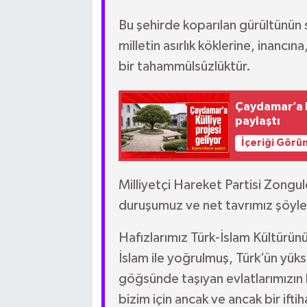
Bu şehirde koparılan gürültünün 
milletin asırlık köklerine, inanc
bir tahammülsüzlüktür.
Çaydamar’a Kü
paylaştı
İçeriği Görü
Milliyetçi Hareket Partisi Zongul
duruşumuz ve net tavrımız şöyle
Hafızlarımız Türk-İslam Kültürün
İslam ile yoğrulmuş, Türk’ün yüks
göğsünde taşıyan evlatlarımızın 
bizim için ancak ve ancak bir iftih