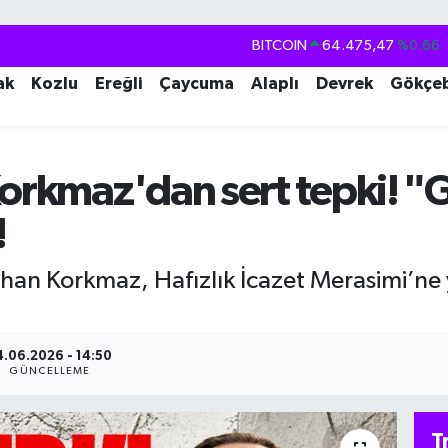
DOLAR
47,5971
%0.05
EURO
55,1336
%0.18
ak
Kozlu
Ereğli
Çaycuma
Alaplı
Devrek
Gökçe
STERLİN
64,2534
%0.22
GRAM ALTIN
6527.85
%0.54
Korkmaz'dan sert tepki! 
BİST100
13.703
%0
!
BITCOIN
64.475,47
%0.66
n Korkmaz, Hafızlık İcazet Merasimi’ne yön
4.06.2026 - 14:50
GÜNCELLEME
T