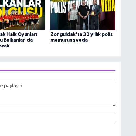
ak Halk Oyunları
Zonguldak'ta 30 yıllık polis
u Balkanlar'da
memuruna veda
acak