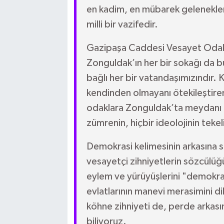
en kadim, en mübarek gelenekler
milli bir vazifedir.
Gazipaşa Caddesi Vesayet Odakl
Zonguldak’ın her bir sokağı da b
bağlı her bir vatandaşımızındır. 
kendinden olmayanı ötekileştiren
odaklara Zonguldak’ta meydanı b
zümrenin, hiçbir ideolojinin tekeli
Demokrasi kelimesinin arkasına sak
vesayetçi zihniyetlerin sözcülü
eylem ve yürüyüşlerini "demokrat
evlatlarının manevi merasimini dil
köhne zihniyeti de, perde arkasın
biliyoruz.