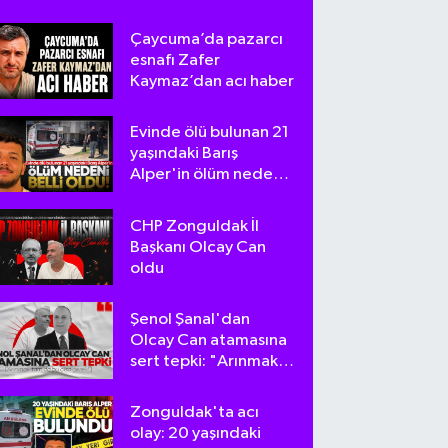
Çaycuma’da pazarcı
esnafı Zafer
Kaymaz’dan acı haber
Evinde ölü bulunan 21
yaşındaki Barış
Alper'in ölüm nedeni
belli oldu
CHP Zonguldak İl
Başkanı Olcay Can
oldu
Şenol Şanal'dan
Olcay Can atamasına
sert tepki: "Arınmak
tam da bu olsa
gerek!"
Zonguldak'ta acı
olay: 20 yaşındaki