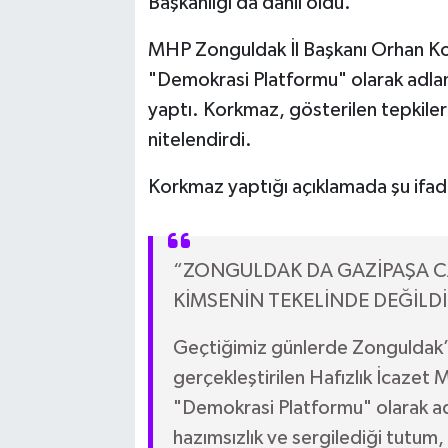
Başkanlığı da dahil oldu.
MHP Zonguldak İl Başkanı Orhan Kor
"Demokrasi Platformu" olarak adland
yaptı. Korkmaz, gösterilen tepkiler
nitelendirdi.
Korkmaz yaptığı açıklamada şu ifad
“ZONGULDAK DA GAZİPAŞA CA
KİMSENİN TEKELİNDE DEĞİLDİ
Geçtiğimiz günlerde Zonguldak’
gerçekleştirilen Hafızlık İcazet 
"Demokrasi Platformu" olarak ad
hazımsızlık ve sergilediği tutum, a