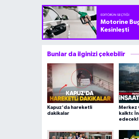
EDITÖRÜN SEÇTIĞI
Motorine Bug
Kesinleşti
Bunlar da ilginizi çekebilir
Kapuz'da hareketli
Merkez 
dakikalar
kalktı: 
edecek!