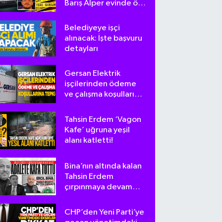
Barış Alper evinde ölü
bulundu
Belediyeye işçi
alınacak: İşte başvuru
detayları
Gersan Elektrik
işçilerinden ödeme
ve çalışma koşullarına
tepki
Tahsin Erdem ‘Vagon
Kafe’ uğruna yeşil
alanı katletti!
Bina’nın altında kalan
Tahsin Erdem
çırpınmaya devam
ediyor
CHP’den Yeni Parti’ye