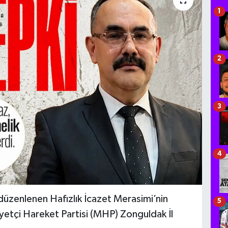
1
2
3
4
üzenlenen Hafızlık İcazet Merasimi’nin
5
iyetçi Hareket Partisi (MHP) Zonguldak İl