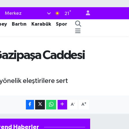
°
Merkez
21
bey
Bartın
Karabük
Spor
"Gazipaşa Caddesi
elik eleştirilere sert
-
+
A
A
rend Haberler