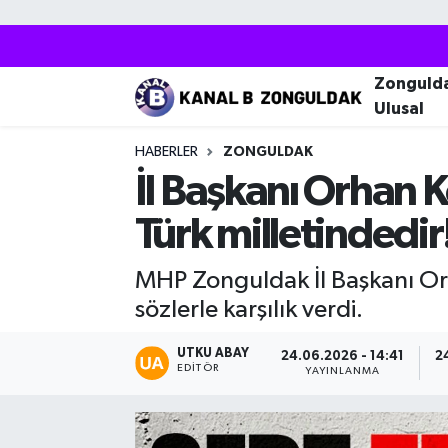
Zonguldak
Zonguldak Nöbetçi Eczaneler
Zonguld
Ulusal
Kozlu
Zonguldak Hava Durumu
HABERLER
ZONGULDAK
Ereğli
Zonguldak Trafik Yoğunluk Haritası
İl Başkanı Orhan 
Türk milletindedir
Çaycuma
Puan Durumu ve Fikstür
MHP Zonguldak İl Başkanı Orha
Alaplı
Tüm Manşetler
sözlerle karşılık verdi.
Devrek
Son Dakika Haberleri
UTKU ABAY
24.06.2026 - 14:41
2
EDITÖR
YAYINLANMA
Gökçebey
Haber Arşivi
Bartın