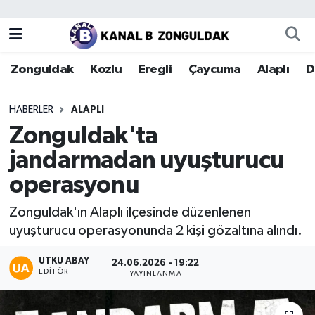
Zonguldak
Zonguldak Nöbetçi Eczaneler
Zonguldak
Kozlu
Ereğli
Çaycuma
Alaplı
D
Kozlu
Zonguldak Hava Durumu
HABERLER
ALAPLI
Ereğli
Zonguldak Trafik Yoğunluk Haritası
Zonguldak'ta
jandarmadan uyuşturucu
Çaycuma
Puan Durumu ve Fikstür
operasyonu
Alaplı
Tüm Manşetler
Zonguldak'ın Alaplı ilçesinde düzenlenen
uyuşturucu operasyonunda 2 kişi gözaltına alındı.
Devrek
Son Dakika Haberleri
UTKU ABAY
24.06.2026 - 19:22
Gökçebey
Haber Arşivi
EDITÖR
YAYINLANMA
Bartın