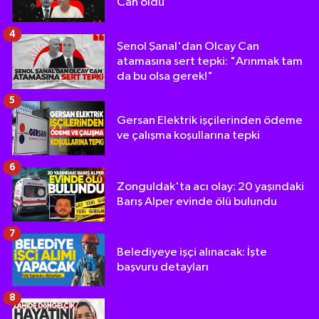
Can oldu
4
Şenol Şanal'dan Olcay Can
atamasına sert tepki: "Arınmak tam
da bu olsa gerek!"
5
Gersan Elektrik işçilerinden ödeme
ve çalışma koşullarına tepki
6
Zonguldak'ta acı olay: 20 yaşındaki
Barış Alper evinde ölü bulundu
7
Belediyeye işçi alınacak: İşte
başvuru detayları
8