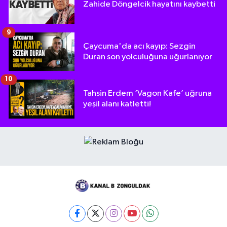
Zahide Döngelcik hayatını kaybetti
9
Çaycuma'da acı kayıp: Sezgin
Duran son yolculuğuna uğurlanıyor
10
Tahsin Erdem ‘Vagon Kafe’ uğruna
yeşil alanı katletti!