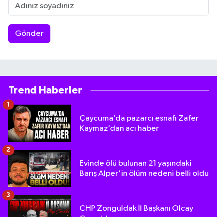
Gönder
Trend Haberler
1
Çaycuma’da pazarcı esnafı Zafer
Kaymaz’dan acı haber
2
Evinde ölü bulunan 21 yaşındaki
Barış Alper'in ölüm nedeni belli oldu
3
CHP Zonguldak İl Başkanı Olcay