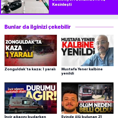
Kesinleşti
Bunlar da ilginizi çekebilir
Zonguldak'ta kaza: 1 yaralı
Mustafa Yener kalbine
yenildi
İncir ağacını budarken
Evinde ölü bulunan 21