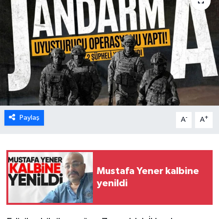
Karabük
Spor
Ulusal
Paylaş
-
+
A
A
Mustafa Yener kalbine
yenildi