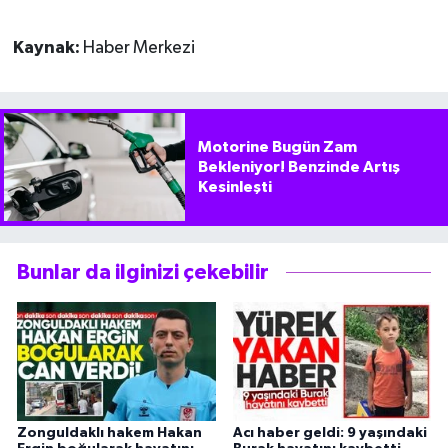
Kaynak:
Haber Merkezi
Motorine Bugün Zam
Bekleniyor! Benzinde Artış
Kesinleşti
Bunlar da ilginizi çekebilir
Zonguldaklı hakem Hakan
Acı haber geldi: 9 yaşındaki