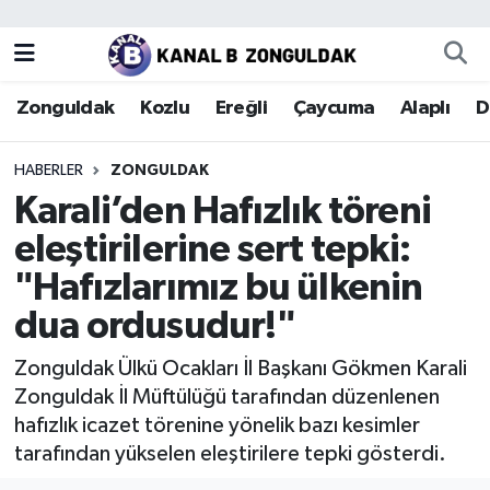
Zonguldak
Zonguldak Nöbetçi Eczaneler
Zonguldak
Kozlu
Ereğli
Çaycuma
Alaplı
D
Kozlu
Zonguldak Hava Durumu
HABERLER
ZONGULDAK
Ereğli
Zonguldak Trafik Yoğunluk Haritası
Karali’den Hafızlık töreni
eleştirilerine sert tepki:
Çaycuma
Puan Durumu ve Fikstür
"Hafızlarımız bu ülkenin
Alaplı
Tüm Manşetler
dua ordusudur!"
Devrek
Son Dakika Haberleri
Zonguldak Ülkü Ocakları İl Başkanı Gökmen Karali
Zonguldak İl Müftülüğü tarafından düzenlenen
Gökçebey
Haber Arşivi
hafızlık icazet törenine yönelik bazı kesimler
tarafından yükselen eleştirilere tepki gösterdi.
Bartın