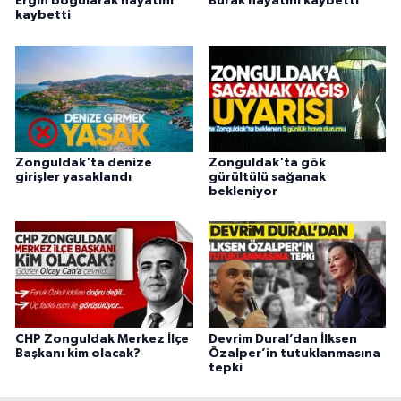
Ergin boğularak hayatını
Burak hayatını kaybetti
kaybetti
Zonguldak'ta denize
Zonguldak'ta gök
girişler yasaklandı
gürültülü sağanak
bekleniyor
CHP Zonguldak Merkez İlçe
Devrim Dural’dan İlksen
Başkanı kim olacak?
Özalper’in tutuklanmasına
tepki