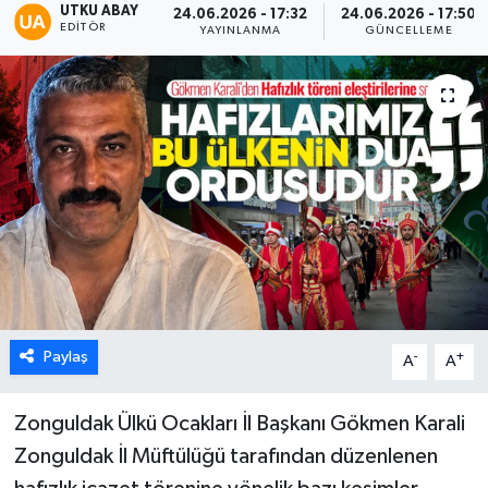
UTKU ABAY
24.06.2026 - 17:32
24.06.2026 - 17:50
EDITÖR
YAYINLANMA
GÜNCELLEME
Karabük
Spor
Ulusal
Paylaş
-
+
A
A
Zonguldak Ülkü Ocakları İl Başkanı Gökmen Karali
Zonguldak İl Müftülüğü tarafından düzenlenen