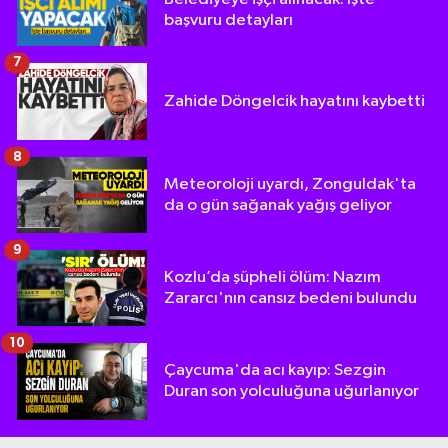
başvuru detayları
7
Zahide Döngelcik hayatını kaybetti
8
Meteoroloji uyardı, Zonguldak'ta
da o gün sağanak yağış geliyor
9
Kozlu’da şüpheli ölüm: Nazım
Zararcı'nın cansız bedeni bulundu
10
Çaycuma'da acı kayıp: Sezgin
Duran son yolculuğuna uğurlanıyor