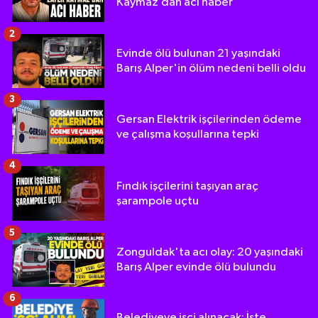
Kaymaz’dan acı haber
2
Evinde ölü bulunan 21 yaşındaki
Barış Alper'in ölüm nedeni belli oldu
3
Gersan Elektrik işçilerinden ödeme
ve çalışma koşullarına tepki
4
Fındık işçilerini taşıyan araç
şarampole uçtu
5
Zonguldak'ta acı olay: 20 yaşındaki
Barış Alper evinde ölü bulundu
6
Belediyeye işçi alınacak: İşte