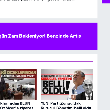
ün Zam Bekleniyor! Benzinde Artış
akları'ndan BEUN
YENİ Parti Zonguldak
Özölçer'e ziyaret
Kurucu İl Yönetimi belli oldu