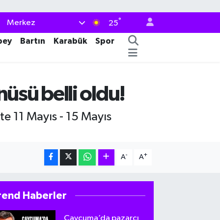
°
Merkez
25
bey
Bartın
Karabük
Spor
üsü belli oldu!
te 11 Mayıs - 15 Mayıs
-
+
A
A
rend Haberler
Çaycuma’da pazarcı