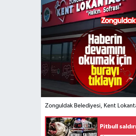
Karabük
Spor
Ulusal
Zonguldak Belediyesi, Kent Lokantas
Pitbull saldı