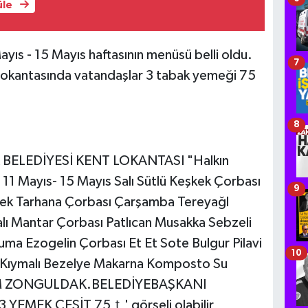
üle
ıs - 15 Mayıs haftasının menüsü belli oldu.
7
 lokantasında vatandaşlar 3 tabak yemeği 75
8
9
10