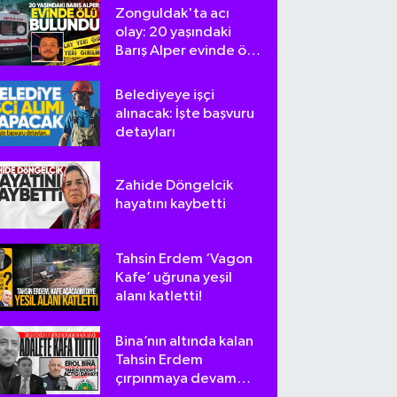
Zonguldak'ta acı
olay: 20 yaşındaki
Barış Alper evinde ölü
bulundu
Belediyeye işçi
alınacak: İşte başvuru
detayları
Zahide Döngelcik
hayatını kaybetti
Tahsin Erdem ‘Vagon
Kafe’ uğruna yeşil
alanı katletti!
Bina’nın altında kalan
Tahsin Erdem
çırpınmaya devam