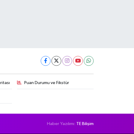
itası
Puan Durumu ve Fikstür
Haber Yazılımı:
TE Bilişim