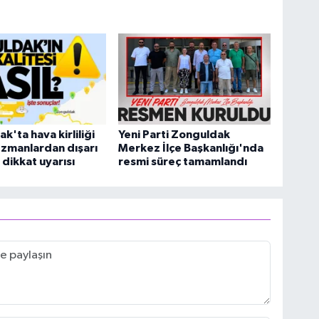
k'ta hava kirliliği
Yeni Parti Zonguldak
Uzmanlardan dışarı
Merkez İlçe Başkanlığı'nda
 dikkat uyarısı
resmi süreç tamamlandı