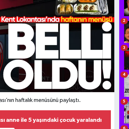
2
3
4
ı’nın haftalık menüsünü paylaştı.
5
rısı anne ile 5 yaşındaki çocuk yaralandı
6