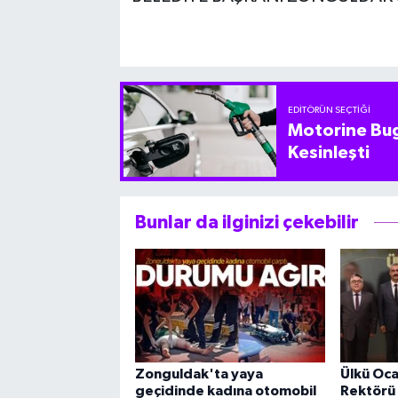
EDITÖRÜN SEÇTIĞI
Motorine Bug
Kesinleşti
Bunlar da ilginizi çekebilir
Zonguldak'ta yaya
Ülkü Oc
geçidinde kadına otomobil
Rektörü 