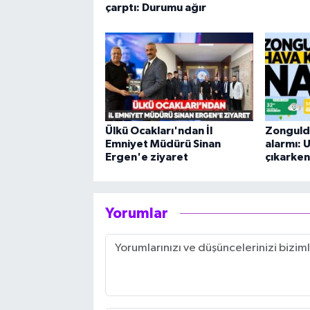
çarptı: Durumu ağır
Ülkü Ocakları'ndan İl
Zongulda
Emniyet Müdürü Sinan
alarmı: 
Ergen'e ziyaret
çıkarken
Yorumlar