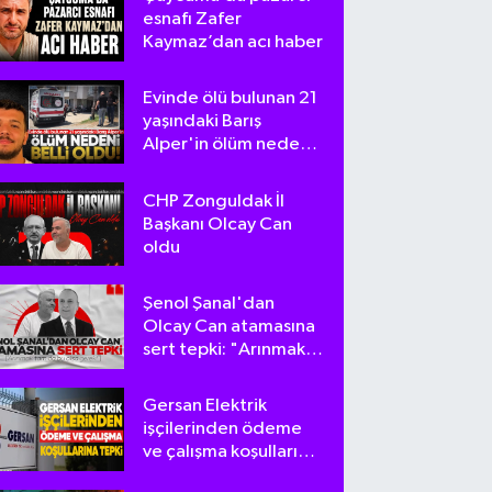
esnafı Zafer
Kaymaz’dan acı haber
Evinde ölü bulunan 21
yaşındaki Barış
Alper'in ölüm nedeni
belli oldu
CHP Zonguldak İl
Başkanı Olcay Can
oldu
Şenol Şanal'dan
Olcay Can atamasına
sert tepki: "Arınmak
tam da bu olsa
gerek!"
Gersan Elektrik
işçilerinden ödeme
ve çalışma koşullarına
tepki