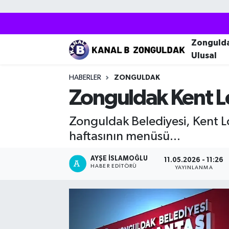
Zonguldak
Zonguldak Nöbetçi Eczaneler
Zonguld
Ulusal
Kozlu
Zonguldak Hava Durumu
HABERLER
ZONGULDAK
Ereğli
Zonguldak Trafik Yoğunluk Haritası
Zonguldak Kent Lo
Çaycuma
Puan Durumu ve Fikstür
Zonguldak Belediyesi, Kent Lo
haftasının menüsü...
Alaplı
Tüm Manşetler
AYŞE İSLAMOĞLU
11.05.2026 - 11:26
HABER EDITÖRÜ
Devrek
Son Dakika Haberleri
YAYINLANMA
Gökçebey
Haber Arşivi
Bartın