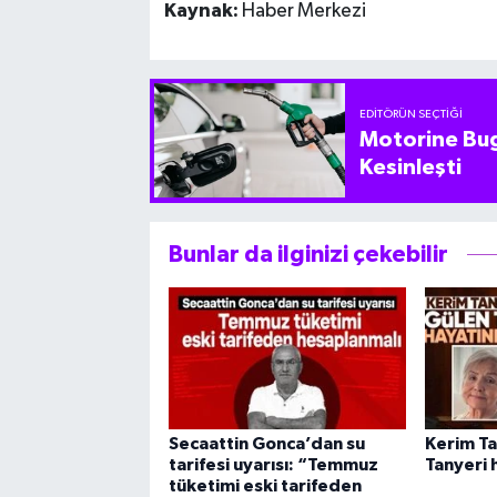
Kaynak:
Haber Merkezi
EDITÖRÜN SEÇTIĞI
Motorine Bug
Kesinleşti
Bunlar da ilginizi çekebilir
Secaattin Gonca’dan su
Kerim Ta
tarifesi uyarısı: “Temmuz
Tanyeri 
tüketimi eski tarifeden