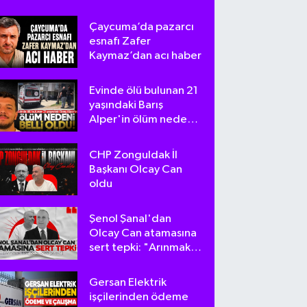
Çaycuma’da pazarcı
esnafı Zafer
Kaymaz’dan acı haber
Evinde ölü bulunan 21
yaşındaki Barış
Alper'in ölüm nedeni
belli oldu
CHP Zonguldak İl
Başkanı Olcay Can
oldu
Şenol Şanal'dan
Olcay Can atamasına
sert tepki: "Arınmak
tam da bu olsa
gerek!"
Gersan Elektrik
işçilerinden ödeme