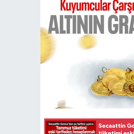
Karabük
Spor
Ulusal
Secaattin Go
tüketimi esk