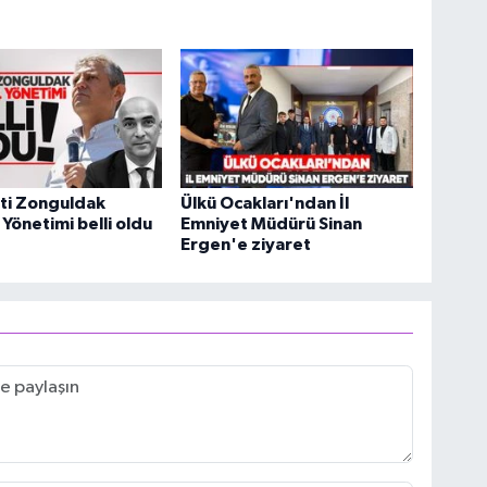
ti Zonguldak
Ülkü Ocakları'ndan İl
 Yönetimi belli oldu
Emniyet Müdürü Sinan
Ergen'e ziyaret