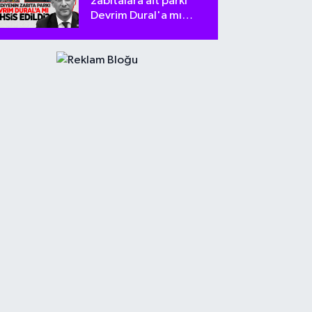
zabıtalara ait parkı
Devrim Dural'a mı
tahsis edildi?