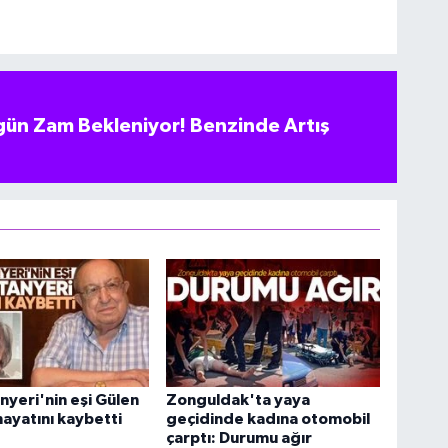
ün Zam Bekleniyor! Benzinde Artış
nyeri'nin eşi Gülen
Zonguldak'ta yaya
hayatını kaybetti
geçidinde kadına otomobil
çarptı: Durumu ağır