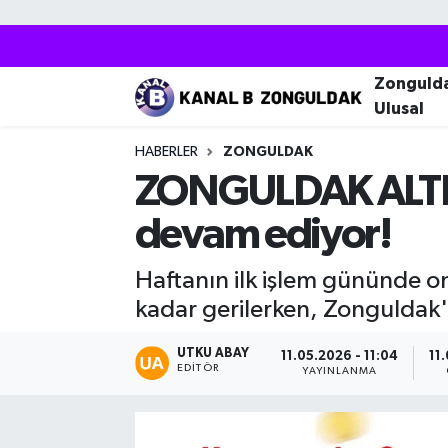
Zonguldak
Zonguldak Nöbetçi Eczaneler
Zonguld
Ulusal
Kozlu
Zonguldak Hava Durumu
HABERLER
ZONGULDAK
Ereğli
Zonguldak Trafik Yoğunluk Haritası
ZONGULDAK ALTIN F
devam ediyor!
Çaycuma
Puan Durumu ve Fikstür
Haftanın ilk işlem gününde ons
Alaplı
Tüm Manşetler
kadar gerilerken, Zonguldak'
Devrek
Son Dakika Haberleri
UTKU ABAY
11.05.2026 - 11:04
11
EDITÖR
YAYINLANMA
Gökçebey
Haber Arşivi
Bartın