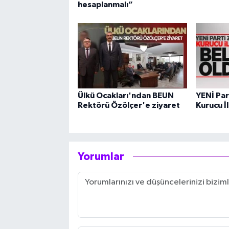
hesaplanmalı”
Ülkü Ocakları'ndan BEUN
YENİ Par
Rektörü Özölçer'e ziyaret
Kurucu İl
Yorumlar