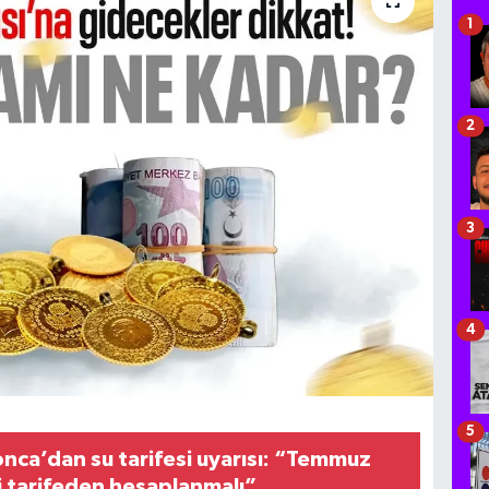
1
2
3
4
5
nca’dan su tarifesi uyarısı: “Temmuz
i tarifeden hesaplanmalı”