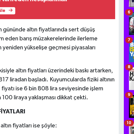
üle
6
em gününde altın fiyatlarında sert düşüş
am eden barış müzakerelerinde ilerleme
7
n yeniden yükselişe geçmesi piyasaları
8
siyle altın fiyatları üzerindeki baskı artarken,
817 liradan başladı. Kuyumcularda fiziki altının
ş fiyatı ise 6 bin 808 lira seviyesinde işlem
9
n 100 liraya yaklaşması dikkat çekti.
İYATLARI
10
tın fiyatları ise şöyle: