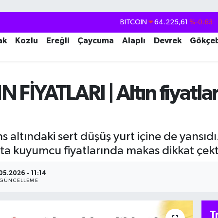
DOLAR
47,7143
%0.16
EURO
55,0317
%-0.02
ak
Kozlu
Ereğli
Çaycuma
Alaplı
Devrek
Gökçe
STERLİN
64,2463
%0.07
GRAM ALTIN
6510.40
%0.45
İYATLARI | Altın fiyatla
BİST100
13.799
%70
BITCOIN
64.225,61
%-0.63
 altındaki sert düşüş yurt içine de yansıdı
ta kuyumcu fiyatlarında makas dikkat çekt
.05.2026 - 11:14
GÜNCELLEME
T