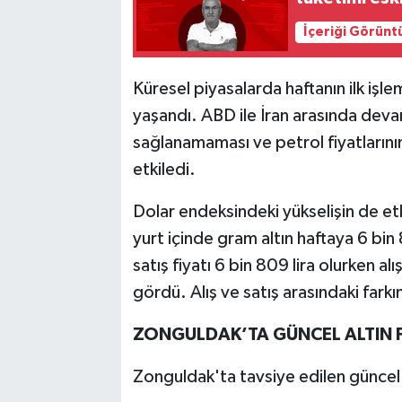
İçeriği Görünt
Küresel piyasalarda haftanın ilk işl
yaşandı. ABD ile İran arasında dev
sağlanamaması ve petrol fiyatlarını
etkiledi.
Dolar endeksindeki yükselişin de etki
yurt içinde gram altın haftaya 6 bin 
satış fiyatı 6 bin 809 lira olurken alı
gördü. Alış ve satış arasındaki farkı
ZONGULDAK’TA GÜNCEL ALTIN F
Zonguldak'ta tavsiye edilen güncel al