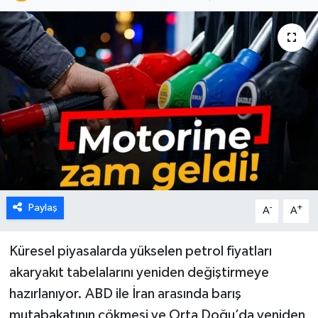
Karabük
Spor
Ulusal
Paylaş
-
+
A
A
Küresel piyasalarda yükselen petrol fiyatları
akaryakıt tabelalarını yeniden değiştirmeye
hazırlanıyor. ABD ile İran arasında barış
mutabakatının çökmesi ve Orta Doğu’da yeniden