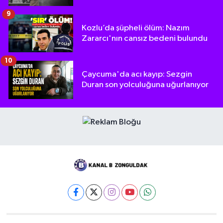
9
Kozlu’da şüpheli ölüm: Nazım
Zararcı'nın cansız bedeni bulundu
10
Çaycuma'da acı kayıp: Sezgin
Duran son yolculuğuna uğurlanıyor