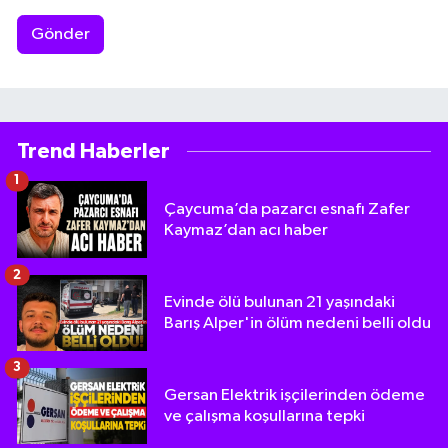
Gönder
Trend Haberler
1
Çaycuma’da pazarcı esnafı Zafer
Kaymaz’dan acı haber
2
Evinde ölü bulunan 21 yaşındaki
Barış Alper'in ölüm nedeni belli oldu
3
Gersan Elektrik işçilerinden ödeme
ve çalışma koşullarına tepki