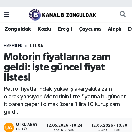
Zonguldak
Zonguldak Nöbetçi Eczaneler
Zonguldak
Kozlu
Ereğli
Çaycuma
Alaplı
D
Kozlu
Zonguldak Hava Durumu
HABERLER
ULUSAL
Ereğli
Zonguldak Trafik Yoğunluk Haritası
Motorin fiyatlarına zam
geldi: İşte güncel fiyat
Çaycuma
Puan Durumu ve Fikstür
listesi
Alaplı
Tüm Manşetler
Petrol fiyatlarındaki yükseliş akaryakıta zam
olarak yansıyor. Motorinin litre fiyatına bugünden
Devrek
Son Dakika Haberleri
itibaren geçerli olmak üzere 1 lira 10 kuruş zam
geldi.
Gökçebey
Haber Arşivi
UTKU ABAY
12.05.2026 - 10:24
12.05.2026 - 10:50
Bartın
EDITÖR
YAYINLANMA
GÜNCELLEME