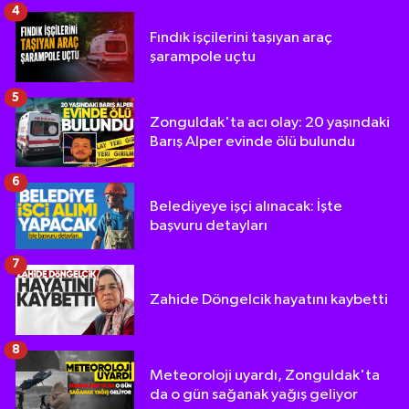
4
Fındık işçilerini taşıyan araç
şarampole uçtu
5
Zonguldak'ta acı olay: 20 yaşındaki
Barış Alper evinde ölü bulundu
6
Belediyeye işçi alınacak: İşte
başvuru detayları
7
Zahide Döngelcik hayatını kaybetti
8
Meteoroloji uyardı, Zonguldak'ta
da o gün sağanak yağış geliyor