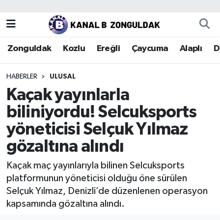
Zonguldak
Zonguldak Nöbetçi Eczaneler
Zonguldak
Kozlu
Ereğli
Çaycuma
Alaplı
D
Kozlu
Zonguldak Hava Durumu
HABERLER
ULUSAL
Ereğli
Zonguldak Trafik Yoğunluk Haritası
Kaçak yayınlarla
biliniyordu! Selcuksports
Çaycuma
Puan Durumu ve Fikstür
yöneticisi Selçuk Yılmaz
Alaplı
Tüm Manşetler
gözaltına alındı
Devrek
Son Dakika Haberleri
Kaçak maç yayınlarıyla bilinen Selcuksports
platformunun yöneticisi olduğu öne sürülen
Gökçebey
Haber Arşivi
Selçuk Yılmaz, Denizli’de düzenlenen operasyon
kapsamında gözaltına alındı.
Bartın