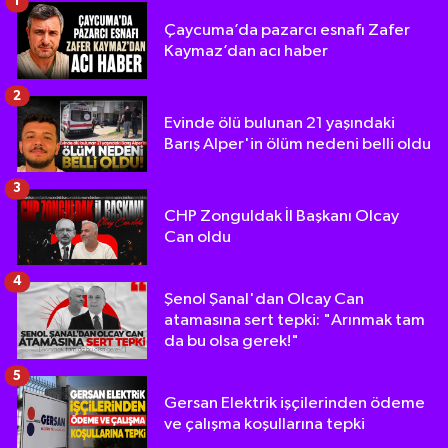
1
Çaycuma’da pazarcı esnafı Zafer
Kaymaz’dan acı haber
2
Evinde ölü bulunan 21 yaşındaki
Barış Alper'in ölüm nedeni belli oldu
3
CHP Zonguldak İl Başkanı Olcay
Can oldu
4
Şenol Şanal'dan Olcay Can
atamasına sert tepki: "Arınmak tam
da bu olsa gerek!"
5
Gersan Elektrik işçilerinden ödeme
ve çalışma koşullarına tepki