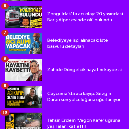
6
Zonguldak'ta acı olay: 20 yaşındaki
Barış Alper evinde ölü bulundu
7
Belediyeye işçi alınacak: İşte
başvuru detayları
8
Zahide Döngelcik hayatını kaybetti
9
Çaycuma'da acı kayıp: Sezgin
Duran son yolculuğuna uğurlanıyor
10
Tahsin Erdem ‘Vagon Kafe’ uğruna
yeşil alanı katletti!