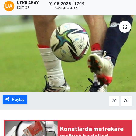
UTKU ABAY
01.06.2026 - 17:19
EDITÖR
YAYINLANMA
Karabük
Spor
Ulusal
Paylaş
-
+
A
A
Konutlarda metrekare