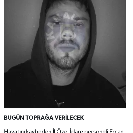
BUGÜN TOPRAĞA VERİLECEK
Hayatını kaybeden İl Özel İdare personeli Ercan