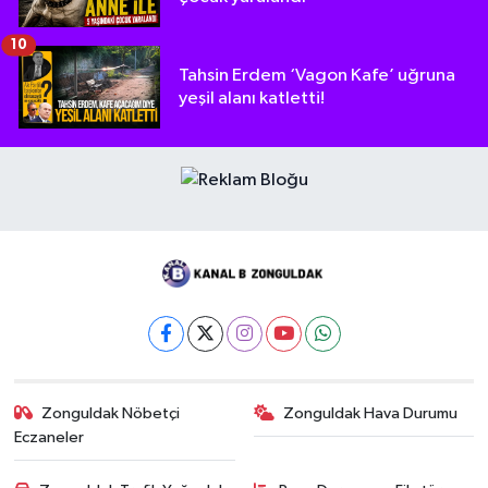
10
Tahsin Erdem ‘Vagon Kafe’ uğruna
yeşil alanı katletti!
Zonguldak Nöbetçi
Zonguldak Hava Durumu
Eczaneler