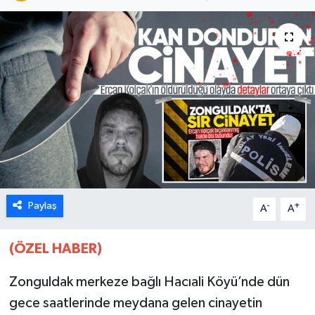
Karabük
Spor
Ulusal
Paylaş
-
+
A
A
(ÖZEL HABER)
Zonguldak merkeze bağlı Hacıali Köyü’nde dün
gece saatlerinde meydana gelen cinayetin