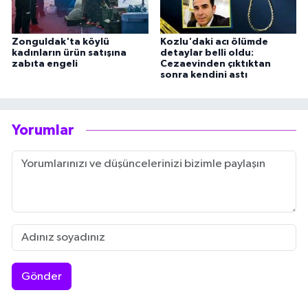
Zonguldak'ta köylü
Kozlu'daki acı ölümde
kadınların ürün satışına
detaylar belli oldu:
zabıta engeli
Cezaevinden çıktıktan
sonra kendini astı
Yorumlar
Gönder