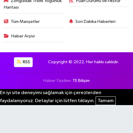
Zonguldak Trafik Yoğunluk
Puan Durumu ve Fikstür
Haritası
Tüm Manşetler
Son Dakika Haberleri
Haber Arşivi
RSS
Copyright © 2022. Her hakkı saklıdır.
Haber Yazılımı:
TE Bilişim
En iyi site deneyimi sağlamak için çerezlerden
faydalanıyoruz. Detaylar için lütfen tıklayın.
Tamam