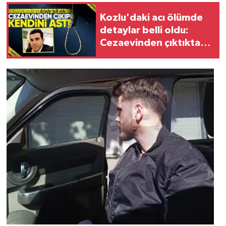
Kozlu'daki acı ölümde
detaylar belli oldu:
Cezaevinden çıktıktan
sonra kendini astı