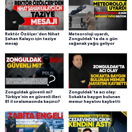
Rektör Özölçer'den Nihat
Meteoroloji uyardı,
Şahan Kalaycı için taziye
Zonguldak'ta da o gün
mesajı
sağanak yağış geliyor
Zonguldak güvenli mi?
Zonguldak'ta acı olay:
Türkiye’nin en güvenli illeri
Sokakta baygın bulunan
81 il sıralamasında kaçıncı?
memur hayatını kaybetti