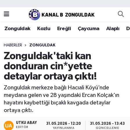
Zonguldak
Zonguldak Nöbetçi Eczaneler
Zonguldak
Kozlu
Ereğli
Çaycuma
Alaplı
D
Kozlu
Zonguldak Hava Durumu
HABERLER
ZONGULDAK
Ereğli
Zonguldak Trafik Yoğunluk Haritası
Zonguldak'taki kan
donduran cin*yette
Çaycuma
Puan Durumu ve Fikstür
detaylar ortaya çıktı!
Alaplı
Tüm Manşetler
Zonguldak merkeze bağlı Hacıali Köyü’nde
meydana gelen ve 28 yaşındaki Ercan Kolçak'ın
Devrek
Son Dakika Haberleri
hayatını kaybettiği bıçaklı kavgada detaylar
ortaya çıktı.
Gökçebey
Haber Arşivi
UTKU ABAY
31.05.2026 - 12:20
31.05.2026 - 13:43
Bartın
EDITÖR
YAYINLANMA
GÜNCELLEME