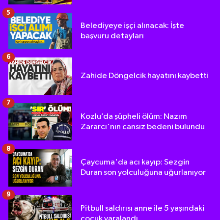
5
Belediyeye işçi alınacak: İşte
başvuru detayları
6
Zahide Döngelcik hayatını kaybetti
7
Kozlu’da şüpheli ölüm: Nazım
Zararcı'nın cansız bedeni bulundu
8
Çaycuma'da acı kayıp: Sezgin
Duran son yolculuğuna uğurlanıyor
9
Pitbull saldırısı anne ile 5 yaşındaki
çocuk yaralandı