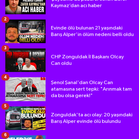
Kaymaz’dan acı haber
2
Evinde ölü bulunan 21 yaşındaki
Barış Alper'in ölüm nedeni belli oldu
3
CHP Zonguldak İl Başkanı Olcay
Can oldu
4
Şenol Şanal'dan Olcay Can
atamasına sert tepki: "Arınmak tam
da bu olsa gerek!"
5
Zonguldak'ta acı olay: 20 yaşındaki
Barış Alper evinde ölü bulundu
6