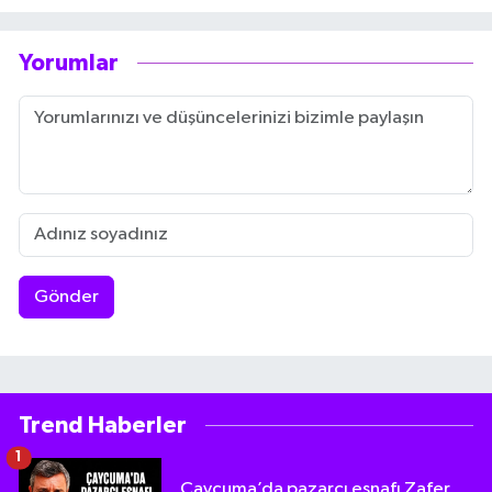
Yorumlar
Gönder
Trend Haberler
1
Çaycuma’da pazarcı esnafı Zafer