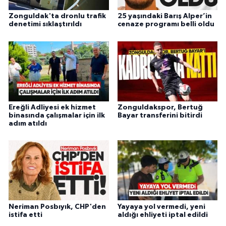
Zonguldak'ta dronlu trafik
25 yaşındaki Barış Alper’in
denetimi sıklaştırıldı
cenaze programı belli oldu
Ereğli Adliyesi ek hizmet
Zonguldakspor, Bertuğ
binasında çalışmalar için ilk
Bayar transferini bitirdi
adım atıldı
Neriman Posbıyık, CHP'den
Yayaya yol vermedi, yeni
istifa etti
aldığı ehliyeti iptal edildi