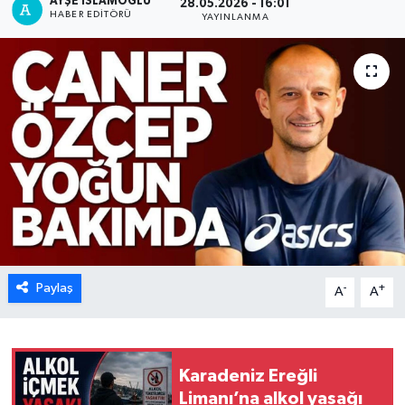
AYŞE İSLAMOĞLU
28.05.2026 - 16:01
HABER EDITÖRÜ
YAYINLANMA
Karabük
Spor
Ulusal
Paylaş
-
+
A
A
Karadeniz Ereğli
Limanı’na alkol yasağı