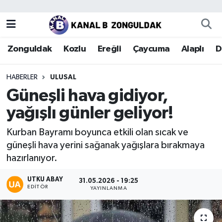
Zonguldak
Zonguldak Nöbetçi Eczaneler
Zonguldak
Kozlu
Ereğli
Çaycuma
Alaplı
D
Kozlu
Zonguldak Hava Durumu
HABERLER
ULUSAL
Ereğli
Zonguldak Trafik Yoğunluk Haritası
Güneşli hava gidiyor,
yağışlı günler geliyor!
Çaycuma
Puan Durumu ve Fikstür
Kurban Bayramı boyunca etkili olan sıcak ve
Alaplı
Tüm Manşetler
güneşli hava yerini sağanak yağışlara bırakmaya
hazırlanıyor.
Devrek
Son Dakika Haberleri
UTKU ABAY
31.05.2026 - 19:25
EDITÖR
Gökçebey
Haber Arşivi
YAYINLANMA
Bartın