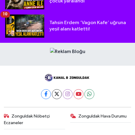
çocuk yaralandı
10
Tahsin Erdem ‘Vagon Kafe’ uğruna
yeşil alanı katletti!
Zonguldak Nöbetçi
Zonguldak Hava Durumu
Eczaneler