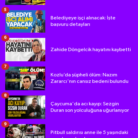
5
Belediyeye işçi alınacak: İşte
başvuru detayları
6
Zahide Döngelcik hayatını kaybetti
7
Kozlu’da şüpheli ölüm: Nazım
Zararcı'nın cansız bedeni bulundu
8
Çaycuma'da acı kayıp: Sezgin
Duran son yolculuğuna uğurlanıyor
9
Pitbull saldırısı anne ile 5 yaşındaki