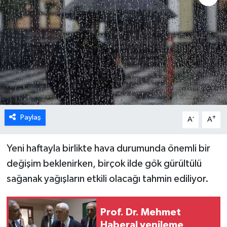
Karabük
Spor
Ulusal
Paylaş
-
+
A
A
Yeni haftayla birlikte hava durumunda önemli bir
değişim beklenirken, birçok ilde gök gürültülü
sağanak yağışların etkili olacağı tahmin ediliyor.
Prof. Dr. Mehmet
Haberal yenileme