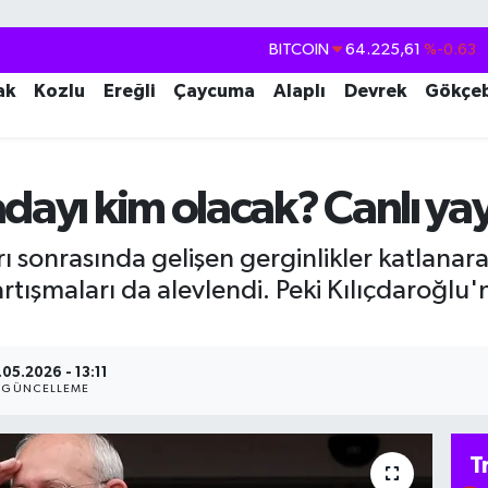
DOLAR
47,7143
%0.16
EURO
55,0317
%-0.02
ak
Kozlu
Ereğli
Çaycuma
Alaplı
Devrek
Gökçe
STERLİN
64,2463
%0.07
GRAM ALTIN
6574.81
%1.44
dayı kim olacak? Canlı yay
BİST100
13.799
%70
BITCOIN
64.225,61
%-0.63
ı sonrasında gelişen gerginlikler katlana
tışmaları da alevlendi. Peki Kılıçdaroğlu'
.05.2026 - 13:11
GÜNCELLEME
T