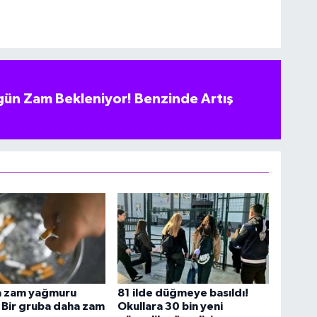
ün Zam Bekleniyor! Benzinde Artış
a zam yağmuru
81 ilde düğmeye basıldı!
 Bir gruba daha zam
Okullara 30 bin yeni