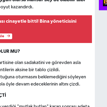
boyut kazandırdı.
ı cinayetle bitti! Bina yöneticisini
üle
OLUR MU?
artisine olan sadakatini ve görevden asla
ilerin aksine bir tablo çizildi.
oltuğuna oturmasını beklemediğini söyleyen
la öyle devam edeceklerinin altını çizdi.
ÇTİ
verdiği "mutlak butlan" kararı sonrası adeta