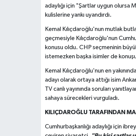
adaylığı için "Şartlar uygun olursa M
kulislerine yankı uyandırdı.
Kemal Kılıçdaroğlu'nun mutlak butla
geçmesiyle Kılıçdaroğlu'nun Cumhu
konusu oldu. CHP seçmeninin büyük 
istemezken başka isimler de konuşu
Kemal Kılıçdaroğlu'nun en yakınınd
adayı olarak ortaya attığı isim Ankar
TV canlı yayınında soruları yanıtlaya
sahaya sürecekleri vurguladı.
KILIÇDAROĞLU TARAFINDAN MA
Cumhurbaşkanlığı adaylığı için ibre
çeviren siyasetçi,
"Bu kişi şartlar