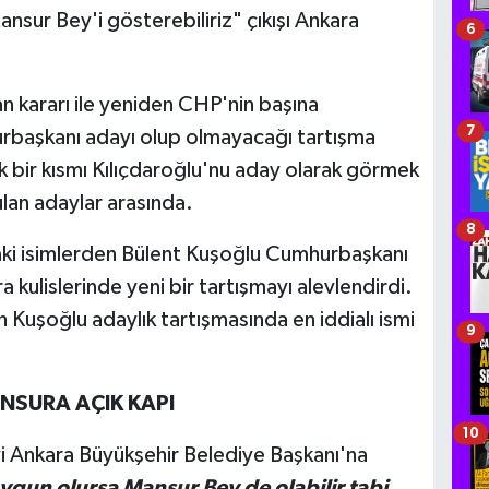
ansur Bey'i gösterebiliriz" çıkışı Ankara
6
n kararı ile yeniden CHP'nin başına
7
rbaşkanı adayı olup olmayacağı tartışma
bir kısmı Kılıçdaroğlu'nu aday olarak görmek
lan adaylar arasında.
8
aki isimlerden Bülent Kuşoğlu Cumhurbaşkanı
a kulislerinde yeni bir tartışmayı alevlendirdi.
n Kuşoğlu adaylık tartışmasında en iddialı ismi
9
NSURA AÇIK KAPI
10
yi Ankara Büyükşehir Belediye Başkanı'na
 uygun olursa Mansur Bey de olabilir tabi