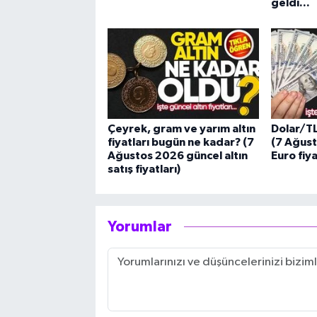
geldi...
Çeyrek, gram ve yarım altın
Dolar/T
fiyatları bugün ne kadar? (7
(7 Ağust
Ağustos 2026 güncel altın
Euro fiya
satış fiyatları)
Yorumlar