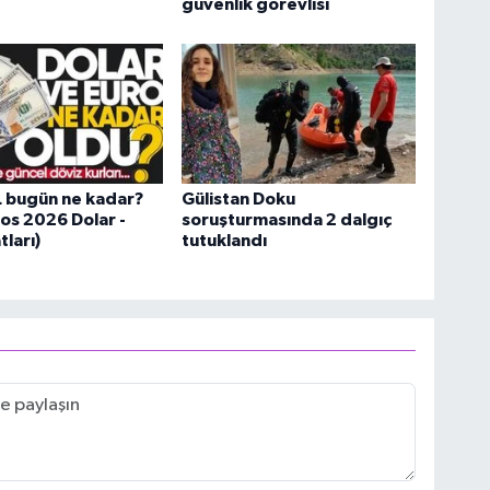
güvenlik görevlisi
L bugün ne kadar?
Gülistan Doku
os 2026 Dolar -
soruşturmasında 2 dalgıç
tları)
tutuklandı