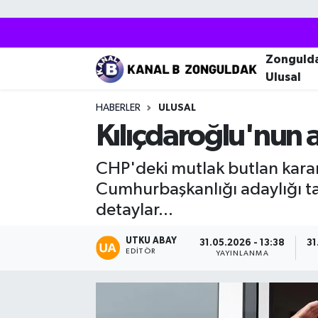
Zonguldak
Zonguldak Nöbetçi Eczaneler
Zonguld
Ulusal
Kozlu
Zonguldak Hava Durumu
HABERLER
ULUSAL
Ereğli
Zonguldak Trafik Yoğunluk Haritası
Kılıçdaroğlu'nun a
Çaycuma
Puan Durumu ve Fikstür
CHP'deki mutlak butlan karar
Cumhurbaşkanlığı adaylığı tar
Alaplı
Tüm Manşetler
detaylar...
Devrek
Son Dakika Haberleri
UTKU ABAY
31.05.2026 - 13:38
31
EDITÖR
YAYINLANMA
Gökçebey
Haber Arşivi
Bartın