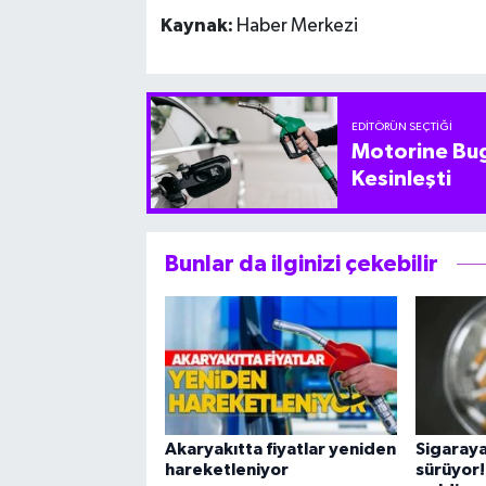
Kaynak:
Haber Merkezi
EDITÖRÜN SEÇTIĞI
Motorine Bug
Kesinleşti
Bunlar da ilginizi çekebilir
Akaryakıtta fiyatlar yeniden
Sigaray
hareketleniyor
sürüyor!