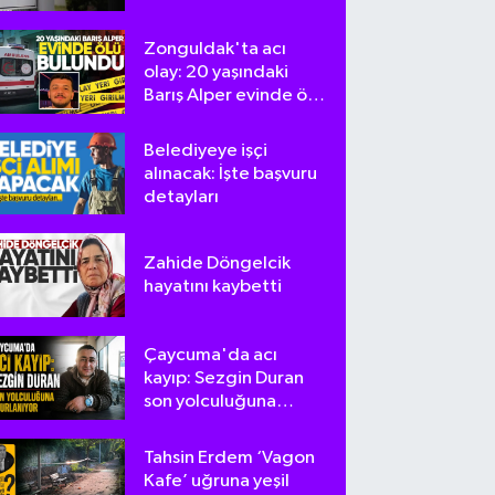
tepki
Zonguldak'ta acı
olay: 20 yaşındaki
Barış Alper evinde ölü
bulundu
Belediyeye işçi
alınacak: İşte başvuru
detayları
Zahide Döngelcik
hayatını kaybetti
Çaycuma'da acı
kayıp: Sezgin Duran
son yolculuğuna
uğurlanıyor
Tahsin Erdem ‘Vagon
Kafe’ uğruna yeşil