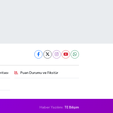
itası
Puan Durumu ve Fikstür
Haber Yazılımı:
TE Bilişim