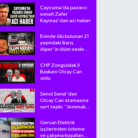
Çaycuma’da pazarcı
esnafı Zafer
Kaymaz’dan acı haber
Evinde ölü bulunan 21
yaşındaki Barış
Alper'in ölüm nedeni
belli oldu
CHP Zonguldak İl
Başkanı Olcay Can
oldu
Şenol Şanal'dan
Olcay Can atamasına
sert tepki: "Arınmak
tam da bu olsa
gerek!"
Gersan Elektrik
işçilerinden ödeme
ve çalışma koşullarına