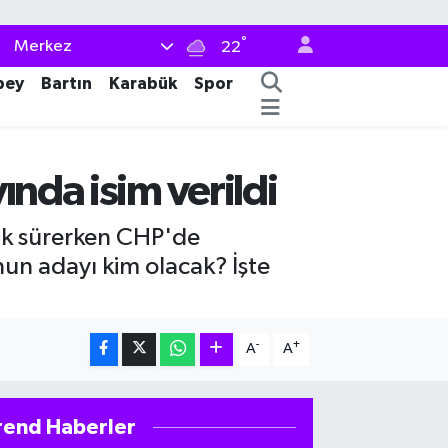
°
Merkez
22
bey
Bartın
Karabük
Spor
ında isim verildi
rak sürerken CHP'de
nun adayı kim olacak? İşte
-
+
A
A
rend Haberler