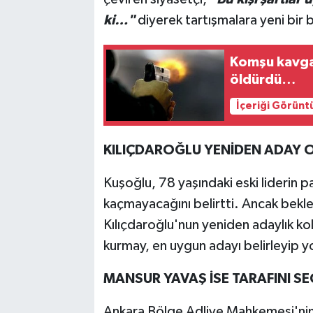
ki…"
diyerek tartışmalara yeni bir 
Komşu kavgas
öldürdü…
İçeriği Görünt
KILIÇDAROĞLU YENİDEN ADAY 
Kuşoğlu, 78 yaşındaki eski liderin p
kaçmayacağını belirtti. Ancak beklent
Kılıçdaroğlu'nun yeniden adaylık k
kurmay, en uygun adayı belirleyip yo
MANSUR YAVAŞ İSE TARAFINI SE
Ankara Bölge Adliye Mahkemesi'nin 