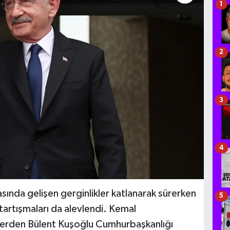
1
2
3
4
sında gelişen gerginlikler katlanarak sürerken
5
artışmaları da alevlendi. Kemal
imlerden Bülent Kuşoğlu Cumhurbaşkanlığı