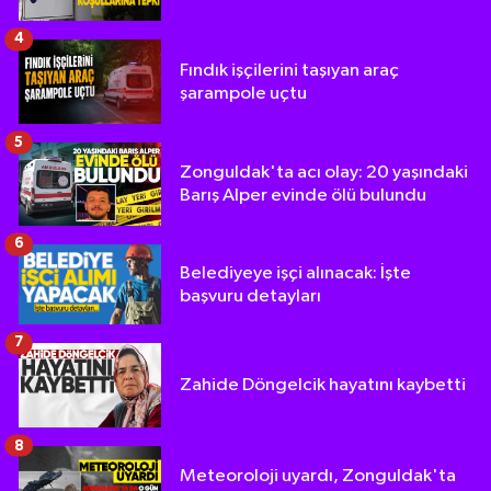
4
Fındık işçilerini taşıyan araç
şarampole uçtu
5
Zonguldak'ta acı olay: 20 yaşındaki
Barış Alper evinde ölü bulundu
6
Belediyeye işçi alınacak: İşte
başvuru detayları
7
Zahide Döngelcik hayatını kaybetti
8
Meteoroloji uyardı, Zonguldak'ta