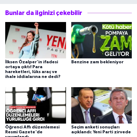
Bunlar da ilginizi çekebilir
İlksen Özalper’in ifadesi
Benzine zam bekleniyor
ortaya çıktı! Para
hareketleri, lüks araç ve
ihale iddialarına ne dedi?
Öğrenci Affı düzenlemesi
Seçim anketi sonuçları
Resmi Gazete'de
açıklandı: Yeni Parti zirvede
yayımlandı