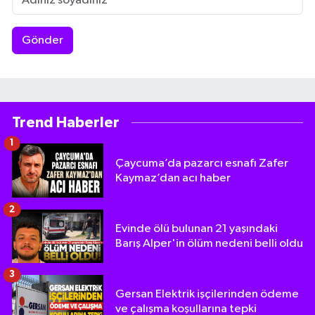
Gönder
Trend Haberler
1
Çaycuma’da pazarcı esnafı Zafer
Kaymaz’dan acı haber
2
Evinde ölü bulunan 21 yaşındaki
Barış Alper'in ölüm nedeni belli oldu
3
Gersan Elektrik işçilerinden ödeme
ve çalışma koşullarına tepki