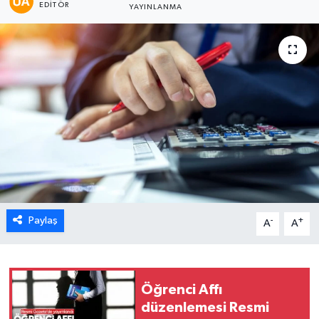
EDITÖR
YAYINLANMA
Karabük
Spor
Ulusal
Paylaş
-
+
A
A
Öğrenci Affı
düzenlemesi Resmi