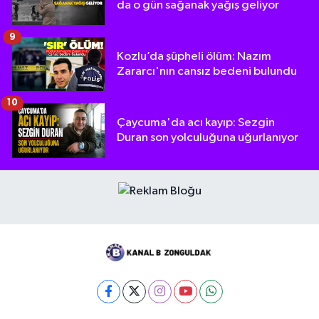
da o gün sağanak yağış geliyor
9
Kozlu’da şüpheli ölüm: Nazım
Zararcı'nın cansız bedeni bulundu
10
Çaycuma'da acı kayıp: Sezgin
Duran son yolculuğuna uğurlanıyor