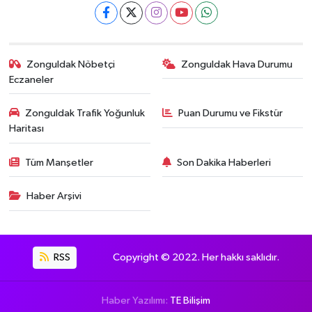
Zonguldak Nöbetçi
Zonguldak Hava Durumu
Eczaneler
Zonguldak Trafik Yoğunluk
Puan Durumu ve Fikstür
Haritası
Tüm Manşetler
Son Dakika Haberleri
Haber Arşivi
RSS
Copyright © 2022. Her hakkı saklıdır.
Haber Yazılımı:
TE Bilişim