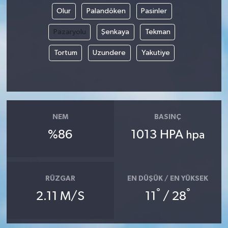
Olur
Palandöken
Pasinler
Pazaryolu
Şenkaya
Tekman
Tortum
Uzundere
Yakutiye
NEM
BASINÇ
%86
1013 HPA
hpa
RÜZGAR
EN DÜŞÜK / EN YÜKSEK
°
°
2.11 M/S
11
/ 28