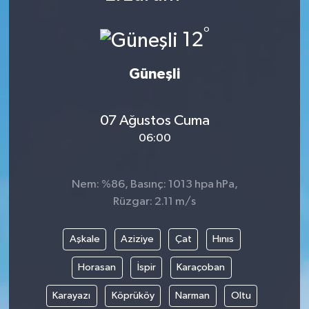
Karabük
°
12
Spor
Güneşli
Ulusal
07 Ağustos Cuma
06:00
Nem: %86, Basınç: 1013 hpa hPa,
Rüzgar: 2.11 m/s
Aşkale
Aziziye
Çat
Hınıs
Horasan
İspir
Karaçoban
Karayazı
Köprüköy
Narman
Oltu