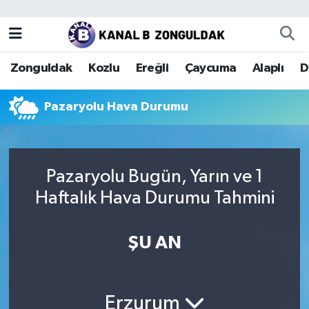
Zonguldak
Zonguldak Nöbetçi Eczaneler
Zonguldak
Kozlu
Ereğli
Çaycuma
Alaplı
D
Kozlu
Zonguldak Hava Durumu
Pazaryolu Hava Durumu
Ereğli
Zonguldak Trafik Yoğunluk Haritası
Çaycuma
Puan Durumu ve Fikstür
Pazaryolu Bugün, Yarın ve 1
Alaplı
Tüm Manşetler
Haftalık Hava Durumu Tahmini
Devrek
Son Dakika Haberleri
ŞU AN
Gökçebey
Haber Arşivi
Bartın
Erzurum