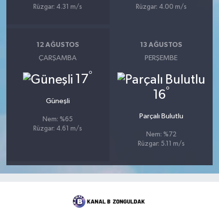
Rüzgar: 4.31 m/s
Rüzgar: 4.00 m/s
12 AĞUSTOS
13 AĞUSTOS
ÇARŞAMBA
PERŞEMBE
°
17
°
16
Güneşli
Parçalı Bulutlu
Nem: %65
Rüzgar: 4.61 m/s
Nem: %72
Rüzgar: 5.11 m/s