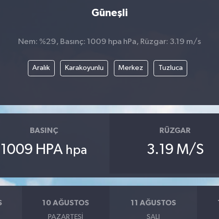
Güneşli
Nem: %29, Basınç: 1009 hpa hPa, Rüzgar: 3.19 m/s
Aralık
Karakoyunlu
Merkez
Tuzluca
BASINÇ
RÜZGAR
1009 HPA
3.19 M/S
hpa
S
10 AĞUSTOS
11 AĞUSTOS
PAZARTESI
SALI