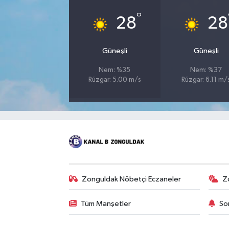
°
28
28
Güneşli
Güneşli
Nem: %35
Nem: %37
Rüzgar: 5.00 m/s
Rüzgar: 6.11 m/
Zonguldak Nöbetçi Eczaneler
Z
Tüm Manşetler
So