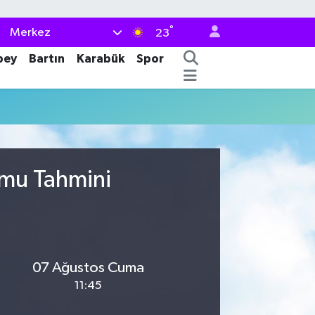
°
Merkez
23
bey
Bartın
Karabük
Spor
umu Tahmini
07 Ağustos Cuma
11:45