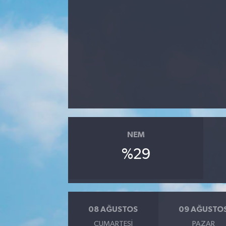
Karabük
Spor
Ulusal
NEM
%29
08 AĞUSTOS
09 AĞUSTO
CUMARTESI
PAZAR