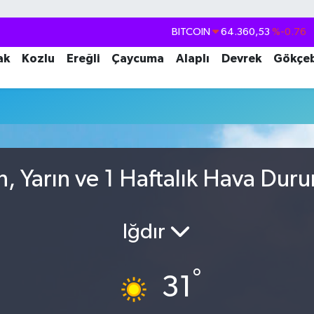
BITCOIN
64.360,53
%-0.76
DOLAR
47,7069
%0.17
ak
Kozlu
Ereğli
Çaycuma
Alaplı
Devrek
Gökçe
EURO
55,0265
%0.01
STERLİN
64,1897
%0.02
GRAM ALTIN
6574.81
%1.44
BİST100
13.887
%64
n, Yarın ve 1 Haftalık Hava Dur
Iğdır
°
31