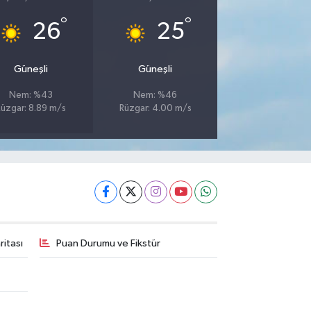
°
°
26
25
Güneşli
Güneşli
Nem: %43
Nem: %46
Rüzgar: 8.89 m/s
Rüzgar: 4.00 m/s
itası
Puan Durumu ve Fikstür