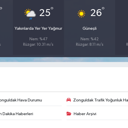
°
°
°
25
26
Yakınlarda Yer Yer Yağmur
Güneşli
Nem: %47
Nem: %42
s
Rüzgar: 10.31 m/s
Rüzgar: 8.11 m/s
onguldak Hava Durumu
Zonguldak Trafik Yoğunluk Har
n Dakika Haberleri
Haber Arşivi