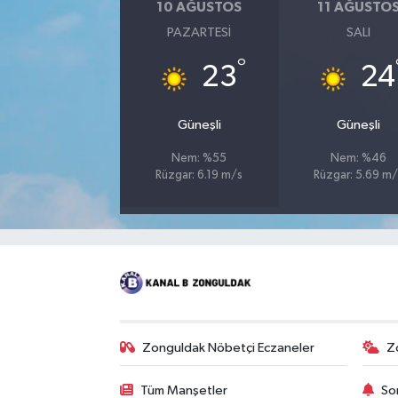
10 AĞUSTOS
11 AĞUSTO
PAZARTESI
SALI
°
23
24
Güneşli
Güneşli
Nem: %55
Nem: %46
Rüzgar: 6.19 m/s
Rüzgar: 5.69 m/
Zonguldak Nöbetçi Eczaneler
Z
Tüm Manşetler
So