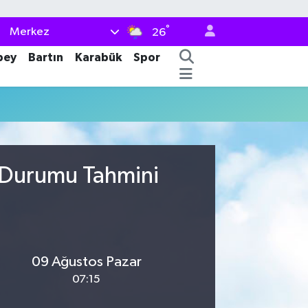
°
Merkez
26
bey
Bartın
Karabük
Spor
a Durumu Tahmini
09 Ağustos Pazar
07:15