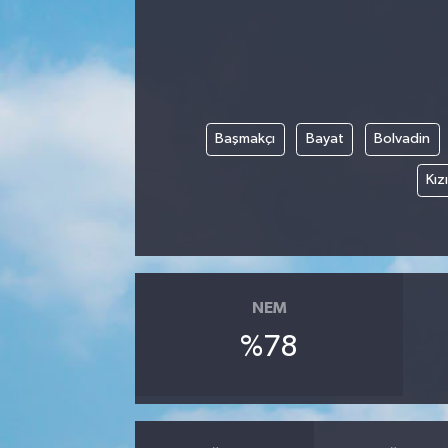
Karabük
Spor
Ulusal
Başmakçı
Bayat
Bolvadin
Kız
NEM
%78