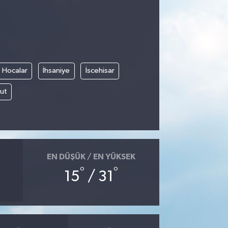
Hocalar
İhsaniye
İscehisar
ut
EN DÜŞÜK / EN YÜKSEK
°
°
15
/ 31