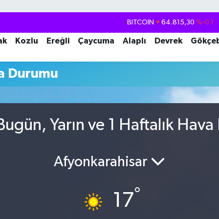
BITCOIN
64.815,30
%-0.1
DOLAR
47,7436
%0.18
ak
Kozlu
Ereğli
Çaycuma
Alaplı
Devrek
Gökçe
EURO
55,2510
%0.32
va Durumu
STERLİN
64,4811
%0.38
GRAM ALTIN
6660.55
%0
BİST100
13.779
%-14
Bugün, Yarın ve 1 Haftalık Hav
Afyonkarahisar
°
17