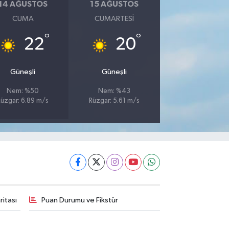
14 AĞUSTOS
15 AĞUSTOS
CUMA
CUMARTESI
°
°
22
20
Güneşli
Güneşli
Nem: %50
Nem: %43
Rüzgar: 6.89 m/s
Rüzgar: 5.61 m/s
itası
Puan Durumu ve Fikstür