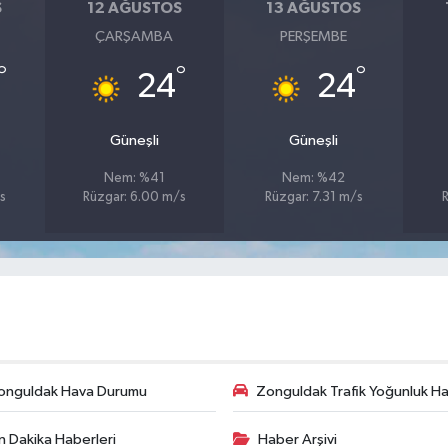
S
12 AĞUSTOS
13 AĞUSTOS
ÇARŞAMBA
PERŞEMBE
°
°
°
24
24
Güneşli
Güneşli
Nem: %41
Nem: %42
s
Rüzgar: 6.00 m/s
Rüzgar: 7.31 m/s
onguldak Hava Durumu
Zonguldak Trafik Yoğunluk Har
n Dakika Haberleri
Haber Arşivi