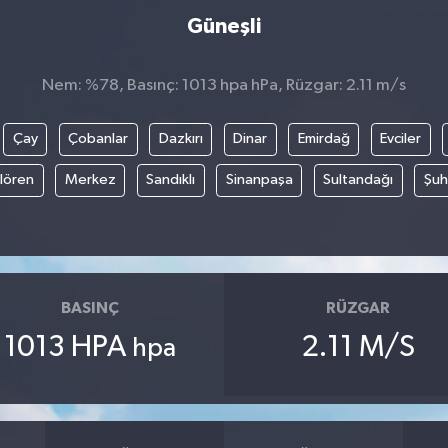
Güneşli
Nem: %78, Basınç: 1013 hpa hPa, Rüzgar: 2.11 m/s
Çay
Çobanlar
Dazkırı
Dinar
Emirdağ
Evciler
ılören
Merkez
Sandıklı
Sinanpaşa
Sultandağı
Şuh
BASINÇ
RÜZGAR
1013 HPA
2.11 M/S
hpa