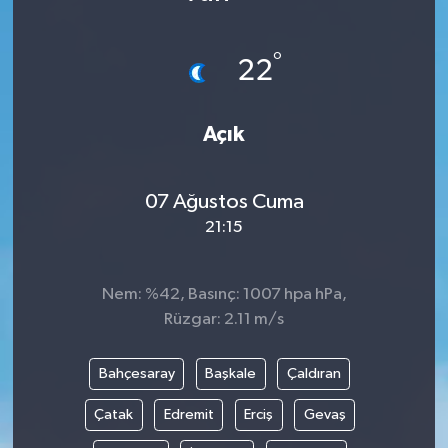
Karabük
°
22
Spor
Açık
Ulusal
07 Ağustos Cuma
21:15
Nem: %42, Basınç: 1007 hpa hPa,
Rüzgar: 2.11 m/s
Bahçesaray
Başkale
Çaldıran
Çatak
Edremit
Erciş
Gevaş