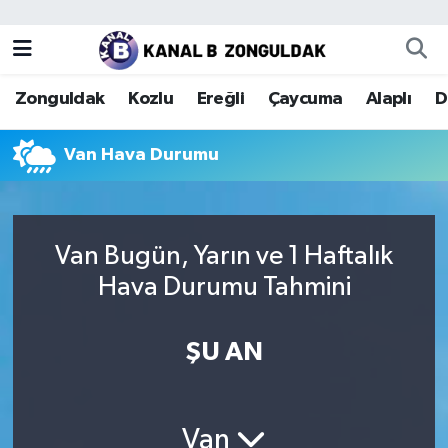
Zonguldak
Zonguldak Nöbetçi Eczaneler
Zonguldak
Kozlu
Ereğli
Çaycuma
Alaplı
D
Kozlu
Zonguldak Hava Durumu
Van Hava Durumu
Ereğli
Zonguldak Trafik Yoğunluk Haritası
Çaycuma
Puan Durumu ve Fikstür
Van Bugün, Yarın ve 1 Haftalık
Alaplı
Tüm Manşetler
Hava Durumu Tahmini
Devrek
Son Dakika Haberleri
ŞU AN
Gökçebey
Haber Arşivi
Bartın
Van