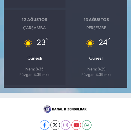
12 AĞUSTOS
13 AĞUSTOS
ÇARŞAMBA
PERŞEMBE
°
°
23
24
Güneşli
Güneşli
Nem: %35
Nem: %29
Rüzgar: 4.39 m/s
Rüzgar: 4.39 m/s