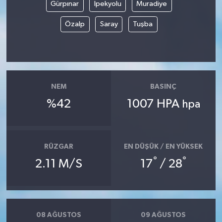
Gürpınar
İpekyolu
Muradiye
Özalp
Saray
Tuşba
NEM
BASINÇ
%42
1007 HPA
hpa
RÜZGAR
EN DÜŞÜK / EN YÜKSEK
°
°
2.11 M/S
17
/ 28
08 AĞUSTOS
09 AĞUSTOS