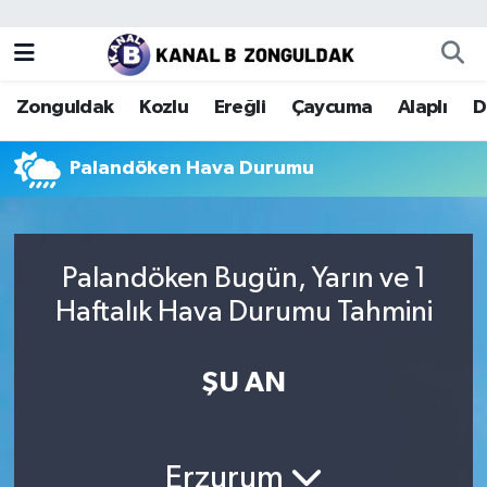
Zonguldak
Zonguldak Nöbetçi Eczaneler
Zonguldak
Kozlu
Ereğli
Çaycuma
Alaplı
D
Kozlu
Zonguldak Hava Durumu
Palandöken Hava Durumu
Ereğli
Zonguldak Trafik Yoğunluk Haritası
Çaycuma
Puan Durumu ve Fikstür
Palandöken Bugün, Yarın ve 1
Alaplı
Tüm Manşetler
Haftalık Hava Durumu Tahmini
Devrek
Son Dakika Haberleri
ŞU AN
Gökçebey
Haber Arşivi
Bartın
Erzurum