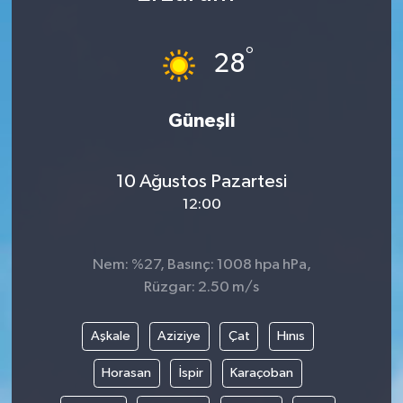
Karabük
°
28
Spor
Güneşli
Ulusal
10 Ağustos Pazartesi
12:00
Nem: %27, Basınç: 1008 hpa hPa,
Rüzgar: 2.50 m/s
Aşkale
Aziziye
Çat
Hınıs
Horasan
İspir
Karaçoban