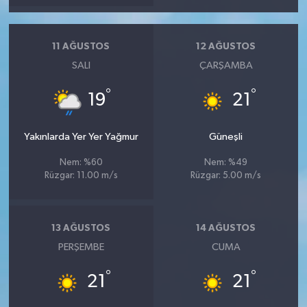
11 AĞUSTOS
12 AĞUSTOS
SALI
ÇARŞAMBA
°
°
19
21
Yakınlarda Yer Yer Yağmur
Güneşli
Nem: %60
Nem: %49
Rüzgar: 11.00 m/s
Rüzgar: 5.00 m/s
13 AĞUSTOS
14 AĞUSTOS
PERŞEMBE
CUMA
°
°
21
21