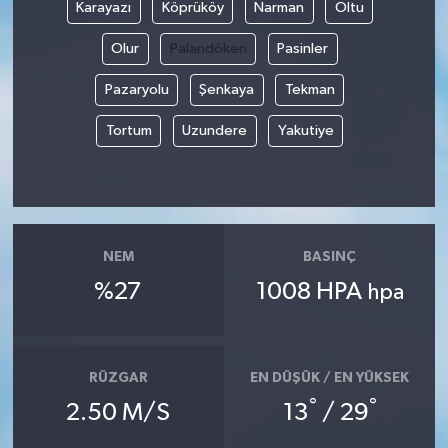
Karayazı
Köprüköy
Narman
Oltu
Olur
Palandöken
Pasinler
Pazaryolu
Şenkaya
Tekman
Tortum
Uzundere
Yakutiye
NEM
BASINÇ
%27
1008 HPA
hpa
RÜZGAR
EN DÜŞÜK / EN YÜKSEK
°
°
2.50 M/S
13
/ 29