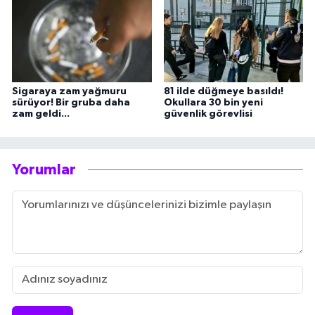
Sigaraya zam yağmuru
81 ilde düğmeye basıldı!
sürüyor! Bir gruba daha
Okullara 30 bin yeni
zam geldi...
güvenlik görevlisi
Yorumlar