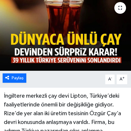
Karabük
Spor
Ulusal
Paylaş
-
+
A
A
İngiltere merkezli çay devi Lipton, Türkiye’deki
faaliyetlerinde önemli bir değişikliğe gidiyor.
Rize’de yer alan iki üretim tesisinin Özgür Çay’a
devri konusunda anlaşmaya varıldı. Firma, bu