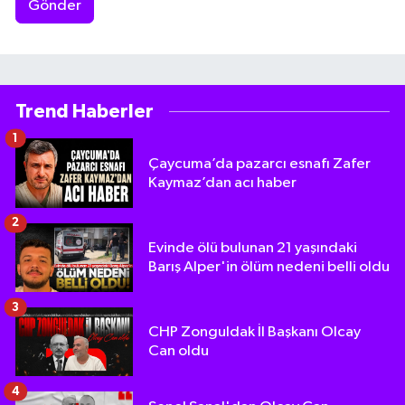
Gönder
Trend Haberler
1
Çaycuma’da pazarcı esnafı Zafer
Kaymaz’dan acı haber
2
Evinde ölü bulunan 21 yaşındaki
Barış Alper'in ölüm nedeni belli oldu
3
CHP Zonguldak İl Başkanı Olcay
Can oldu
4