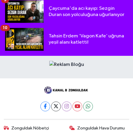
9
Çaycuma'da acı kayıp: Sezgin
Duran son yolculuğuna uğurlanıyor
10
Tahsin Erdem ‘Vagon Kafe’ uğruna
yeşil alanı katletti!
Zonguldak Nöbetçi
Zonguldak Hava Durumu