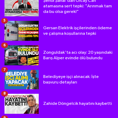
Şenol Şanal'dan Olcay Can
atamasına sert tepki: "Arınmak tam
da bu olsa gerek!"
5
Gersan Elektrik işçilerinden ödeme
ve çalışma koşullarına tepki
6
Zonguldak'ta acı olay: 20 yaşındaki
Barış Alper evinde ölü bulundu
7
Belediyeye işçi alınacak: İşte
başvuru detayları
8
Zahide Döngelcik hayatını kaybetti