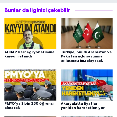
Bunlar da ilginizi çekebilir
AHBAP Derneği yönetimine
Türkiye, Suudi Arabistan ve
kayyum atandı
Pakistan üçlü savunma
anlaşması imzalayacak
PMYO'ya 3 bin 250 öğrenci
Akaryakıtta fiyatlar
alınacak
yeniden hareketleniyor