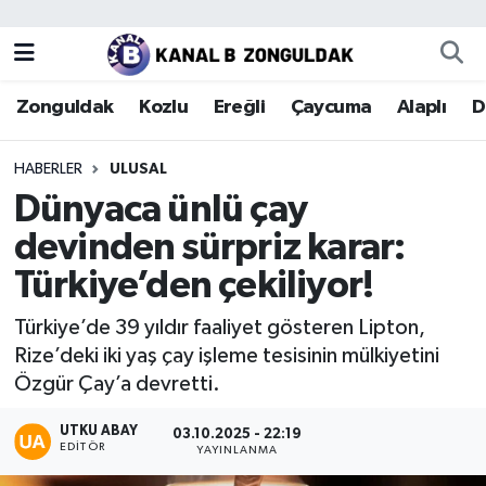
Zonguldak
Zonguldak Nöbetçi Eczaneler
Zonguldak
Kozlu
Ereğli
Çaycuma
Alaplı
D
Kozlu
Zonguldak Hava Durumu
HABERLER
ULUSAL
Ereğli
Zonguldak Trafik Yoğunluk Haritası
Dünyaca ünlü çay
devinden sürpriz karar:
Çaycuma
Puan Durumu ve Fikstür
Türkiye’den çekiliyor!
Alaplı
Tüm Manşetler
Türkiye’de 39 yıldır faaliyet gösteren Lipton,
Rize’deki iki yaş çay işleme tesisinin mülkiyetini
Devrek
Son Dakika Haberleri
Özgür Çay’a devretti.
Gökçebey
Haber Arşivi
UTKU ABAY
03.10.2025 - 22:19
EDITÖR
YAYINLANMA
Bartın