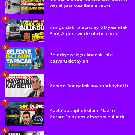
ve çalışma koşullarına tepki
4
Zonguldak'ta acı olay: 20 yaşındaki
Barış Alper evinde ölü bulundu
5
Belediyeye işçi alınacak: İşte
başvuru detayları
6
Zahide Döngelcik hayatını kaybetti
7
Kozlu’da şüpheli ölüm: Nazım
Zararcı'nın cansız bedeni bulundu
8