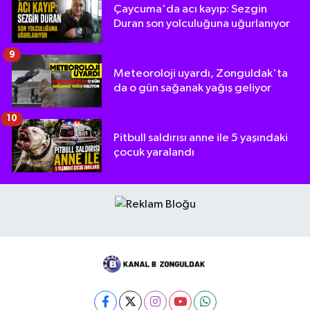
Çaycuma'da acı kayıp: Sezgin
Duran son yolculuğuna uğurlanıyor
9
Meteoroloji uyardı, Zonguldak'ta
da o gün sağanak yağış geliyor
10
Pitbull saldırısı anne ile 5 yaşındaki
çocuk yaralandı