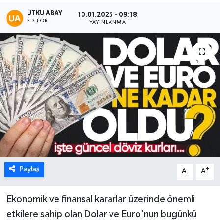
UTKU ABAY
10.01.2025 - 09:18
Karabük
EDITÖR
YAYINLANMA
Spor
Ulusal
Paylaş
-
+
A
A
Ekonomik ve finansal kararlar üzerinde önemli
etkilere sahip olan Dolar ve Euro'nun bugünkü