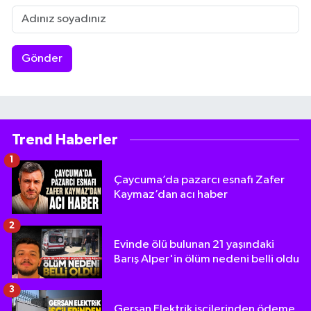
Gönder
Trend Haberler
1
Çaycuma’da pazarcı esnafı Zafer
Kaymaz’dan acı haber
2
Evinde ölü bulunan 21 yaşındaki
Barış Alper'in ölüm nedeni belli oldu
3
Gersan Elektrik işçilerinden ödeme