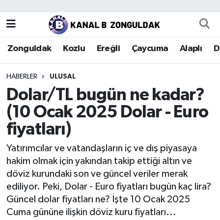
Zonguldak
Zonguldak Nöbetçi Eczaneler
Zonguldak
Kozlu
Ereğli
Çaycuma
Alaplı
D
Kozlu
Zonguldak Hava Durumu
HABERLER
ULUSAL
Ereğli
Zonguldak Trafik Yoğunluk Haritası
Dolar/TL bugün ne kadar?
(10 Ocak 2025 Dolar - Euro
Çaycuma
Puan Durumu ve Fikstür
fiyatları)
Alaplı
Tüm Manşetler
Yatırımcılar ve vatandaşların iç ve dış piyasaya
hakim olmak için yakından takip ettiği altın ve
Devrek
Son Dakika Haberleri
döviz kurundaki son ve güncel veriler merak
ediliyor. Peki, Dolar - Euro fiyatları bugün kaç lira?
Gökçebey
Haber Arşivi
Güncel dolar fiyatları ne? İşte 10 Ocak 2025
Cuma gününe ilişkin döviz kuru fiyatları...
Bartın